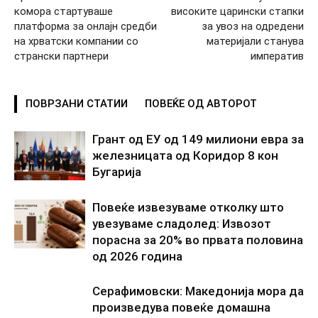
комора стартуваше
високите царински стапки
платформа за онлајн средби
за увоз на одредени
на хрватски компании со
материјали станува
странски партнери
императив
ПОВРЗАНИ СТАТИИ
ПОВЕЌЕ ОД АВТОРОТ
Грант од ЕУ од 149 милиони евра за
железницата од Коридор 8 кон
Бугарија
Повеќе извезуваме отколку што
увезуваме сладолед: Извозот
порасна за 20% во првата половина
од 2026 година
Серафимовски: Македонија мора да
произведува повеќе домашна