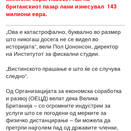
британскиот пазар лани изнесувал 143
милиони евра.
„Ова е катастрофално, буквално во размер
што никогаш досега не се видел во
историјата“, вели Пол Џононсон, директор
на Институтот за фискални студии.
„Вистинското прашање е што ќе се случува
следно“.
Од Организацијата за економска соработка
и развој (ОЕЦД) велат дека Велика
Британија – со огромните индустрии за
услуги што се погодени од мерките за
физичко дистанцирање – би можела да
претрпи најголем пад од државите членки,