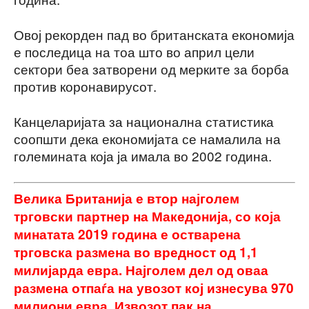
Овој рекорден пад во британската економија
е последица на тоа што во април цели
сектори беа затворени од мерките за борба
против коронавирусот.
Канцеларијата за национална статистика
соопшти дека економијата се намалила на
големината која ја имала во 2002 година.
Велика Британија е втор најголем
трговски партнер на Македонија, со која
минатата 2019 година е остварена
трговска размена во вредност од 1,1
милијарда евра. Најголем дел од оваа
размена отпаѓа на увозот кој изнесува 970
милиони евра. Извозот пак на