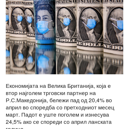
Економијата на Велика Британија, која е
втор најголем трговски партнер на
Р.С.Македонија, бележи пад од 20,4% во
април во споредба со претходниот месец
март. Падот е уште поголем и изнесува
24,5% ако се спореди со април ланската
година.