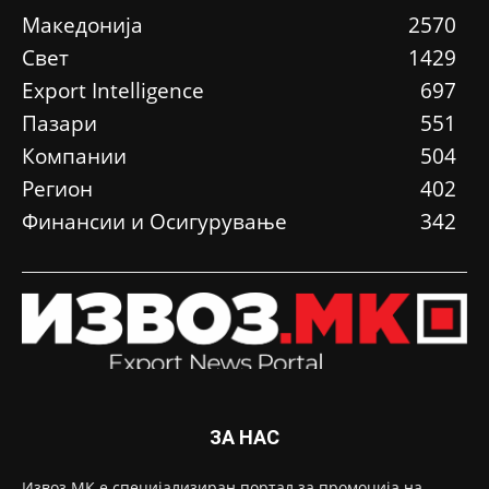
Македонија
2570
Свет
1429
Еxport Intelligence
697
Пазари
551
Компании
504
Регион
402
Финансии и Осигурување
342
ЗА НАС
Извоз.МК е специјализиран портал за промоција на