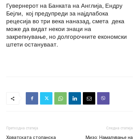
Гувернерот на Банката на Англија, Ендру
Бејли, кој предупреди за најдлабока
рецесија во три века наназад, смета дека
може да видат некои знаци на
закрепнување, но долгорочните економски
штети остануваат.
Претходна статија
Следна статија
Хрватската стопанска
Мизо: Намалување на