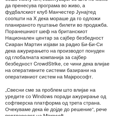
да пренесува програма во живо, а
фудбалскиот клуб Манчестер Јунајтед
соопшти на X дека мораше да го одложи
планираното пуштање билети во продажба.
Поранешниот шеф на британскиот
Национален центар за сајбер безбедност
Сиаран Мартин изјави за радио Би-Би-Си
дека ажурирањето на производот понуден
од глобалната компанија за сајбер
безбедност CrowdStrike, се чини дека влијае
на оперативните системи базирани на
оперативниот систем на Мајкрософт.
„Свесни сме за проблем што влијае на
уредите со Windows поради ажурирање од
софтверска платформа од трета страна.
Очекуваме дека ќе дојде до решение“, рече
портпаролот на Microsoft.