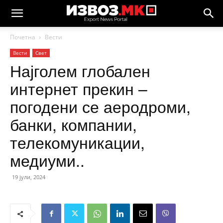
Почетна
Вести
Вести
Свет
Најголем глобален
интернет прекин –
погодени се аеродроми,
банки, компании,
телекомуникации,
медиуми..
19 јули, 2024