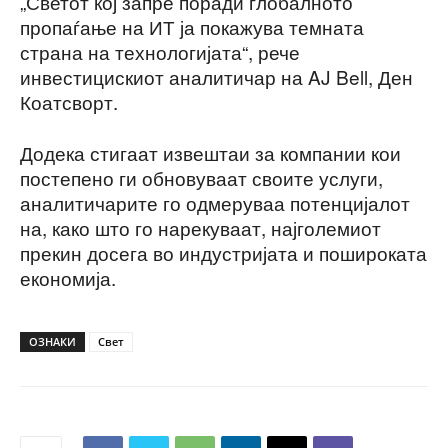
„Светот кој запре поради глобалното
пропаѓање на ИТ ја покажува темната
страна на технологијата“, рече
инвестицискиот аналитичар на AJ Bell, Ден
Коатсворт.
Додека стигаат извештаи за компании кои
постепено ги обновуваат своите услуги,
аналитичарите го одмеруваа потенцијалот
на, како што го нарекуваат, најголемиот
прекин досега во индустријата и пошироката
економија.
ОЗНАКИ
Свет