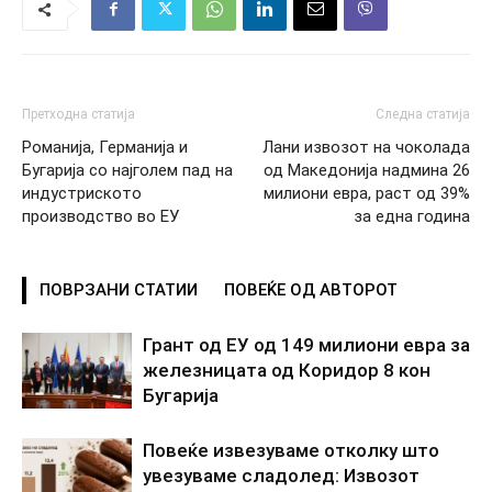
Претходна статија
Следна статија
Романија, Германија и
Лани извозот на чоколада
Бугарија со најголем пад на
од Македонија надмина 26
индустриското
милиони евра, раст од 39%
производство во ЕУ
за една година
ПОВРЗАНИ СТАТИИ
ПОВЕЌЕ ОД АВТОРОТ
Грант од ЕУ од 149 милиони евра за
железницата од Коридор 8 кон
Бугарија
Повеќе извезуваме отколку што
увезуваме сладолед: Извозот