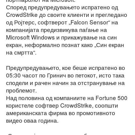
Според предупредувањето испратено од
CrowdStrike до своите клиенти и прегледано
од Ројтерс, софтверот „Falcon Sensor“ на
компанијата предизвикува паѓање на
Microsoft Windows и прикажување на син
екран, неформално познат како „Син екран
на смртта“.
Предупредувањето, кое беше испратено во
05:30 часот по Гринич во петокот, исто така
сподели и рачен начин за отстранување на
проблемот.
Над половина од компаниите на Fortune 500
користеле софтвер CrowdStrike, соопшти
американската фирма во промотивното
видео оваа година.