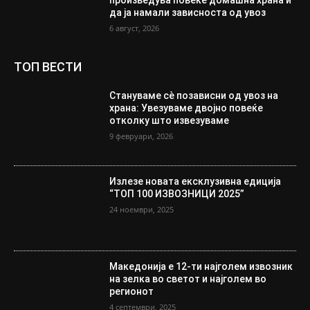
да ја намали зависноста од увоз
6 август, 2026
ТОП ВЕСТИ
Стануваме сè позависни од увоз на
храна: Увезуваме двојно повеќе
отколку што извезуваме
9 февруари, 2026
Излезе новата ексклузивна едиција
“ТОП 100 ИЗВОЗНИЦИ 2025”
24 ноември, 2025
Македонија е 12-ти најголем извозник
на зелка во светот и најголем во
регионот
4 септември, 2025