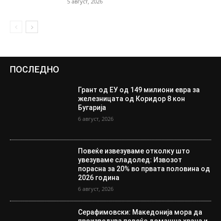
5 август, 2026
ПОСЛЕДНО
Грант од ЕУ од 149 милиони евра за
железницата од Коридор 8 кон
Бугарија
6 август, 2026
Повеќе извезуваме отколку што
увезуваме сладолед: Извозот
порасна за 20% во првата половина од
2026 година
6 август, 2026
Серафимовски: Македонија мора да
произведува повеќе домашна храна и