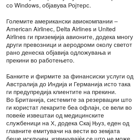
со Windows, објавува Ројтерс.
Големите американски авиокомпании –
American Airlineс, Delta Airlines и United
Airlines ги приземјија авионите, додека многу
други превозници и аеродроми околу светот
рано денеска објавија одложувања и
прекини во работењето.
Банките и фирмите за финансиски услуги од
Австралија до Индија и Германија исто така
ги предупредија клиентите на прекини.
Во Британија, системите за резервации што
ги користат лекарите беа офлајн, се вели во
повеќе извештаи од медицинските
службеници на Х, додека Скај Њуз, еден од
главните емитувачи на вести во земјата
беше исклучен, извинувајќи се што не може