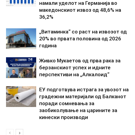
намали уделот на Германија во
македонскиот извоз од 48,6% на
36,2%
„Витаминка“ со раст на извозот од
20% во првата половина од 2026
година
Живко Мукаетов од прва рака за
берзанскиот успех и идните
перспективи на „Алкалоид“
ЕУ подготвува истрага за увозот на
градежни материјали од Балканот
поради сомневања за
заобиколување на царините за
кинески производи