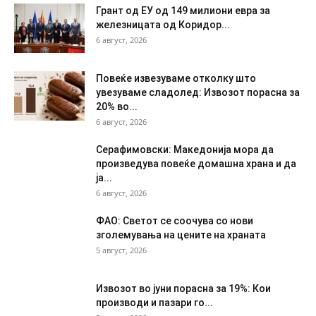
Грант од ЕУ од 149 милиони евра за
железницата од Коридор...
6 август, 2026
Повеќе извезуваме отколку што
увезуваме сладолед: Извозот порасна за
20% во...
6 август, 2026
Серафимовски: Македонија мора да
произведува повеќе домашна храна и да
ја...
6 август, 2026
ФАО: Светот се соочува со нови
зголемувања на цените на храната
5 август, 2026
Извозот во јуни порасна за 19%: Кои
производи и пазари го...