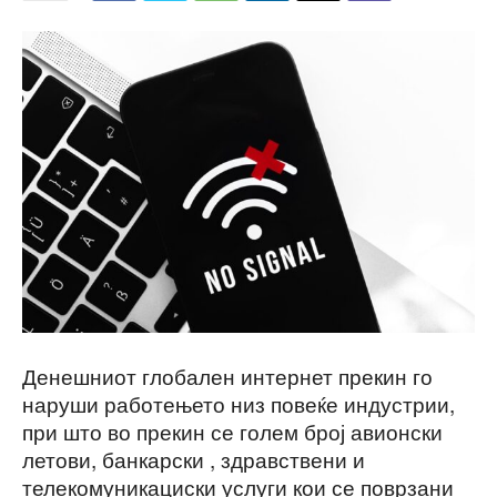
Денешниот глобален интернет прекин го
наруши работењето низ повеќе индустрии,
при што во прекин се голем број авионски
летови, банкарски , здравствени и
телекомуникациски услуги кои се поврзани