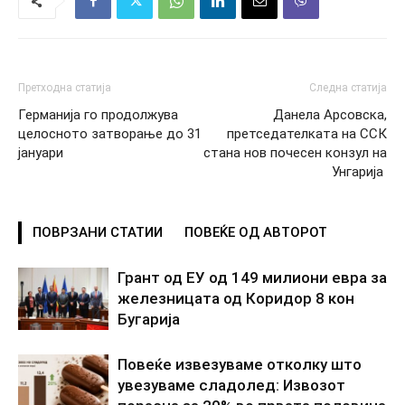
Претходна статија
Следна статија
Германија го продолжува
Данела Арсовска,
целосното затворање до 31
претседателката на ССК
јануари
стана нов почесен конзул на
Унгарија
ПОВРЗАНИ СТАТИИ
ПОВЕЌЕ ОД АВТОРОТ
Грант од ЕУ од 149 милиони евра за
железницата од Коридор 8 кон
Бугарија
Повеќе извезуваме отколку што
увезуваме сладолед: Извозот