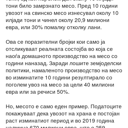
тони било замрзнато месо. Пред 10 години
увозот на свинско месо изнесувал околу 10
илјади тони и чинел околу 20,9 милиони
евра, или 30% помалку отколку лани.
Ова се поразителни бројки кои само ја
отсликуваат реалната состојба во која се
наоѓа домашното производство на месо со
години наназад. Заради лошите земјоделски
политики, намаленото производство на месо
во изминатите 10 години резултирало со
поголем увоз на месо за цели 40 милиони
евра или за речиси 50%.
Но, месото е само еден пример. Податоците
покажуваат дека увозот на храна е постојан
раст изминатиот период и во 2019 година
надмина 670 милиони евра, што е 259