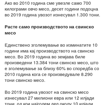
Ако во 2010 година сме увезле само 700
килограми овчо месо, десет години подоцна
во 2019 година увозот изнесувал 1.300 тони.
Расте само производството на свинско
месо
Единствено зголемување во изминатите 10
години има кај производството на свинско
месо. Во 2019 година во земјава биле
произведени 13.384 тони свинско месо, што
е зголемување за близу 60% во споредба со
2010 година кога се произведувале 8.290
тони свинско месо.
Во 2019 година увозот на свинско месо
изнесувал 27 милиони евра или 12 илјади
тони, од кои најголем дел околу 10 илјади