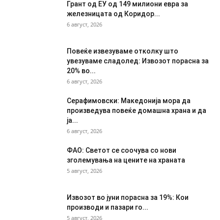
Грант од ЕУ од 149 милиони евра за
железницата од Коридор...
6 август, 2026
Повеќе извезуваме отколку што
увезуваме сладолед: Извозот порасна за
20% во...
6 август, 2026
Серафимовски: Македонија мора да
произведува повеќе домашна храна и да
ја...
6 август, 2026
ФАО: Светот се соочува со нови
зголемувања на цените на храната
5 август, 2026
Извозот во јуни порасна за 19%: Кои
производи и пазари го...
5 август, 2026