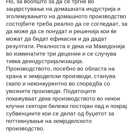
Но, за воопшто за да се тргне во
зацврстување на домашната индустрија и
зголемувањето на домашното производство
состојбите треба реално да се согледаат, за
да може да се понудат и решенија кои ќе
можат да бидат ефикасни и да дадат
резултати. Реалноста е дека на Македонија
во изминатите три децении и се случува
тивка деиндустријализација.
Производството, посебно во областа на
храна и земјоделски производи, станува
скапо и неконкурентно во споредба со
увозните производи. Податоците
покажуваат дека производството во некои
клучни сектори бележи постојан пад и покрај
субвенциите кои се делат од буџетот за
поттикнување на земјоделското
производство.