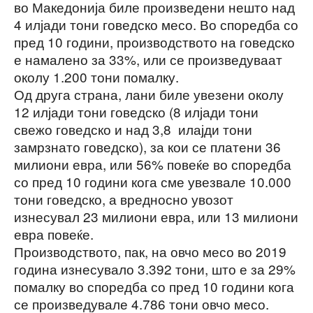
во Македонија биле произведени нешто над
4 илјади тони говедско месо. Во споредба со
пред 10 години, производството на говедско
е намалено за 33%, или се произведуваат
околу 1.200 тони помалку.
Од друга страна, лани биле увезени околу
12 илјади тони говедско (8 илјади тони
свежо говедско и над 3,8 илајди тони
замрзнато говедско), за кои се платени 36
милиони евра, или 56% повеќе во споредба
со пред 10 години кога сме увезвале 10.000
тони говедско, а вредносно увозот
изнесувал 23 милиони евра, или 13 милиони
евра повеќе.
Производството, пак, на овчо месо во 2019
година изнесувало 3.392 тони, што е за 29%
помалку во споредба со пред 10 години кога
се произведувале 4.786 тони овчо месо.