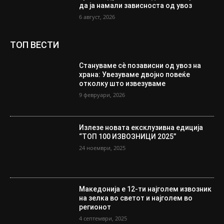
да ја намали зависноста од увоз
6 август, 2026
ТОП ВЕСТИ
Стануваме сè позависни од увоз на
храна: Увезуваме двојно повеќе
отколку што извезуваме
9 февруари, 2026
Излезе новата ексклузивна едиција
“ТОП 100 ИЗВОЗНИЦИ 2025”
24 ноември, 2025
Македонија е 12-ти најголем извозник
на зелка во светот и најголем во
регионот
4 септември, 2025