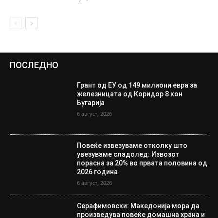
ПОСЛЕДНО
Грант од ЕУ од 149 милиони евра за
железницата од Коридор 8 кон
Бугарија
6 август, 2026
Повеќе извезуваме отколку што
увезуваме сладолед: Извозот
порасна за 20% во првата половина од
2026 година
6 август, 2026
Серафимовски: Македонија мора да
произведува повеќе домашна храна и