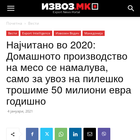
Почетна
Вести
Вести
Еxport Intelligence
Извозен Водич
Македонија
Најчитано во 2020:
Домашното производство
на месо се намалува,
само за увоз на пилешко
трошиме 50 милиони евра
годишно
4 јануари, 2021