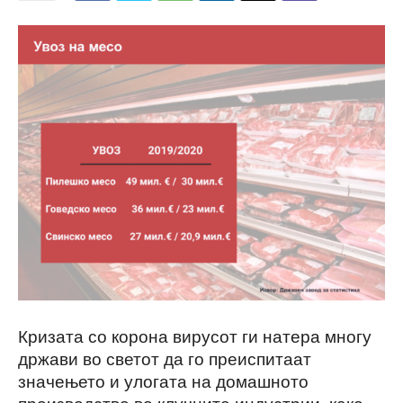
Кризата со корона вирусот ги натера многу
држави во светот да го преиспитаат
значењето и улогата на домашното
производство во клучните индустрии, како