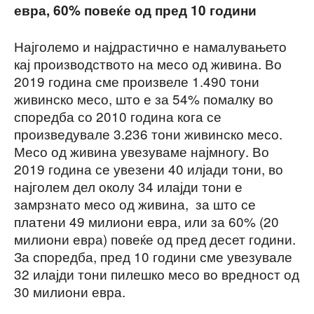
евра, 60% повеќе од пред 10 години
Најголемо и најдрастично е намалувањето
кај производството на месо од живина. Во
2019 година сме произвеле 1.490 тони
живинско месо, што е за 54% помалку во
споредба со 2010 година кога се
произведувале 3.236 тони живинско месо.
Месо од живина увезуваме најмногу. Во
2019 година се увезени 40 илјади тони, во
најголем дел околу 34 илајди тони е
замрзнато месо од живина, за што се
платени 49 милиони евра, или за 60% (20
милиони евра) повеќе од пред десет години.
За споредба, пред 10 години сме увезувале
32 илајди тони пилешко месо во вредност од
30 милиони евра.