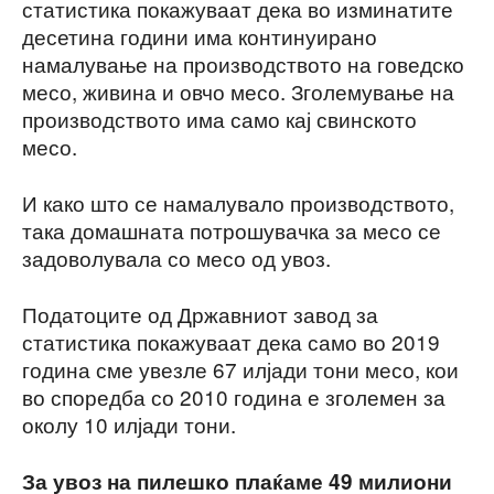
статистика покажуваат дека во изминатите
десетина години има континуирано
намалување на производството на говедско
месо, живина и овчо месо. Зголемување на
производството има само кај свинското
месо.
И како што се намалувало производството,
така домашната потрошувачка за месо се
задоволувала со месо од увоз.
Податоците од Државниот завод за
статистика покажуваат дека само во 2019
година сме увезле 67 илјади тони месо, кои
во споредба со 2010 година е зголемен за
околу 10 илјади тони.
За увоз на пилешко плаќаме 49 милиони