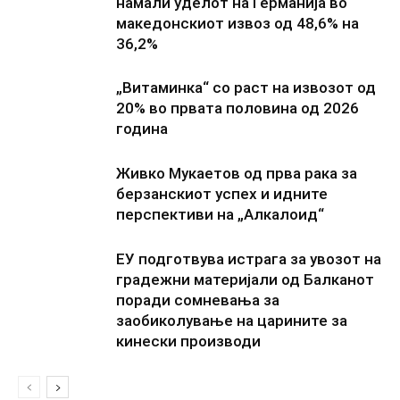
намали уделот на Германија во
македонскиот извоз од 48,6% на
36,2%
„Витаминка“ со раст на извозот од
20% во првата половина од 2026
година
Живко Мукаетов од прва рака за
берзанскиот успех и идните
перспективи на „Алкалоид“
ЕУ подготвува истрага за увозот на
градежни материјали од Балканот
поради сомневања за
заобиколување на царините за
кинески производи