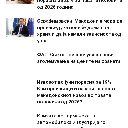
порасна за 20% во првата половина
од 2026 година
Серафимовски: Македонија мора да
произведува повеќе домашна
храна и да ја намали зависноста од
увоз
ФАО: Светот се соочува со нови
зголемувања на цените на храната
Извозот во јуни порасна за 19%:
Кои производи и пазари го носат
македонскиот извоз во првата
половина од 2026?
Кризата во германската
автомобилска индустрија го