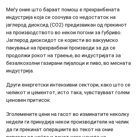
Меѓу оние што бараат помош е прехранбената
индустрија која се соочува со недостаток на
јаглерод диоксид (СО2) предизвикан од прекинот
на производството во некои погони за ѓубриво.
Јаглерод диоксидот се користи во вакуумско
пакување на прехранбени производи за да се
продолжи рокот на траење, во индустријата за
безалкохолни газирани пијалоци и пиво, во месната
индустрија.
Други енергетски интензивни сектори, како што се
челикот и цементот, исто така, чувствуваат голем
ценовен притисок.
Зголемените цени на гасот во изминатите неколку
недели ги принудија некои производители на челик
да ги прекинат операциите во текот на оние