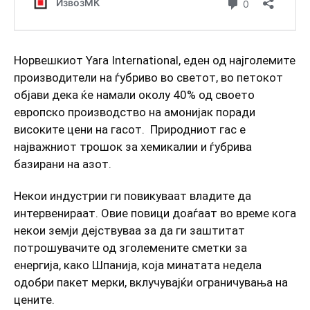
Норвешкиот Yara International, еден од најголемите
производители на ѓубриво во светот, во петокот
објави дека ќе намали околу 40% од своето
европско производство на амонијак поради
високите цени на гасот. Природниот гас е
најважниот трошок за хемикалии и ѓубрива
базирани на азот.
Некои индустрии ги повикуваат владите да
интервенираат. Овие повици доаѓаат во време кога
некои земји дејствуваа за да ги заштитат
потрошувачите од зголемените сметки за
енергија, како Шпанија, која минатата недела
одобри пакет мерки, вклучувајќи ограничувања на
цените.