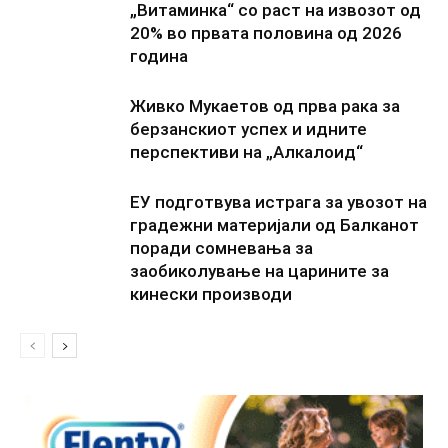
„Витаминка“ со раст на извозот од
20% во првата половина од 2026
година
Живко Мукаетов од прва рака за
берзанскиот успех и идните
перспективи на „Алкалоид“
ЕУ подготвува истрага за увозот на
градежни материјали од Балканот
поради сомневања за
заобиколување на царините за
кинески производи