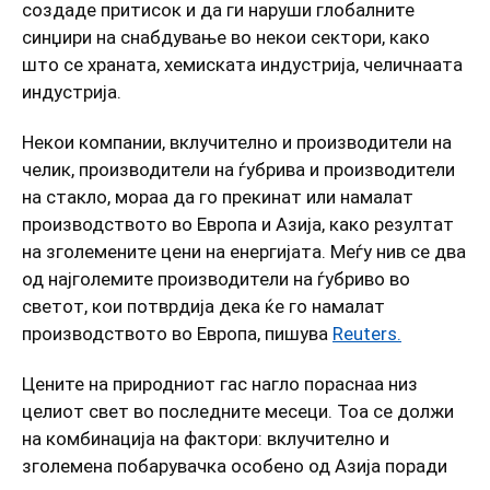
создаде притисок и да ги наруши глобалните
синџири на снабдување во некои сектори, како
што се храната, хемиската индустрија, челичнаата
индустрија.
Некои компании, вклучително и производители на
челик, производители на ѓубрива и производители
на стакло, мораа да го прекинат или намалат
производството во Европа и Азија, како резултат
на зголемените цени на енергијата. Меѓу нив се два
од најголемите производители на ѓубриво во
светот, кои потврдија дека ќе го намалат
производството во Европа, пишува
Reuters.
Цените на природниот гас нагло пораснаа низ
целиот свет во последните месеци. Тоа се должи
на комбинација на фактори: вклучително и
зголемена побарувачка особено од Азија поради