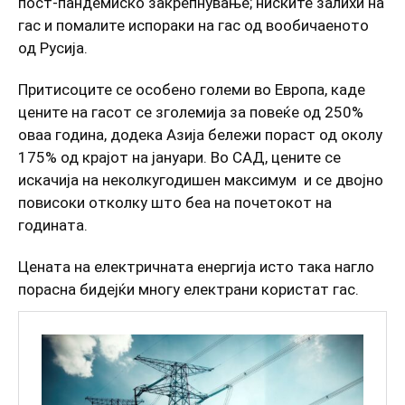
пост-пандемиско закрепнување; ниските залихи на
гас и помалите испораки на гас од вообичаеното
од Русија.
Притисоците се особено големи во Европа, каде
цените на гасот се зголемија за повеќе од 250%
оваа година, додека Азија бележи пораст од околу
175% од крајот на јануари. Во САД, цените се
искачија на неколкугодишен максимум и се двојно
повисоки отколку што беа на почетокот на
годината.
Цената на електричната енергија исто така нагло
порасна бидејќи многу електрани користат гас.