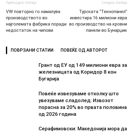
Претходна статија
Следна статија
VW повторно го намалува
Турската “Tекнопанел”
производството во
инвестира 16 милиони евра
најголемата фабрика поради
во производство на кровни
недостаток на чипови
панели во Бунарџик
ПОВРЗАНИ СТАТИИ
ПОВЕЌЕ ОД АВТОРОТ
Грант од ЕУ од 149 милиони евра за
железницата од Коридор 8 кон
Бугарија
Повеќе извезуваме отколку што
увезуваме сладолед: Извозот
порасна за 20% во првата половина
од 2026 година
Серафимовски: Македонија мора да