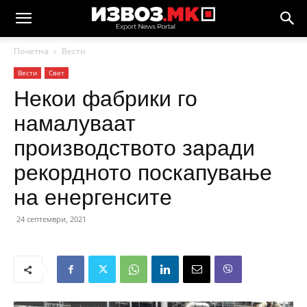
Почетна
Вести
Вести
Свет
Некои фабрики го
намалуваат
производството заради
рекордното поскапување
на енергенсите
24 септември, 2021