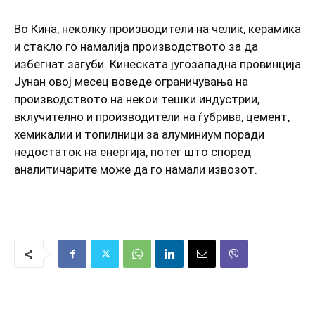
Во Кина, неколку производители на челик, керамика
и стакло го намалија производството за да
избегнат загуби. Кинеската југозападна провинција
Јунан овој месец воведе ограничувања на
производството на некои тешки индустрии,
вклучително и производители на ѓубрива, цемент,
хемикалии и топилници за алуминиум поради
недостаток на енергија, потег што според
аналитичарите може да го намали извозот.