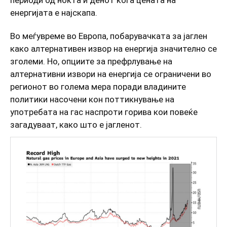
периоди од ноќта и денот кога цената на
енергијата е најскапа.
Во меѓувреме во Европа, побарувачката за јаглен
како алтернативен извор на енергија значително се
зголеми. Но, опциите за префрлување на
алтернативни извори на енергија се ограничени во
регионот во голема мера поради владините
политики насочени кон поттикнување на
употребата на гас наспроти горива кои повеќе
загадуваат, како што е јагленот.