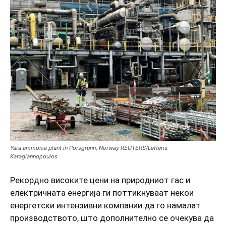
Yara ammonia plant in Porsgrunn, Norway REUTERS/Lefteris
Karagiannopoulos
Рекордно високите цени на природниот гас и
електричната енергија ги поттикнуваат некои
енергетски интензивни компании да го намалат
производството, што дополнително се очекува да