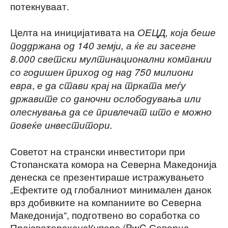
потекнуваат.
Целта на иницијативата на
ОЕЦД, која беше
поддржана од 140 земји, а ќе ги засегне
8.000 светски мултинационални компании
со годишен приход од над 750 милиони
,
евра
е да стави крај на трката меѓу
државите со даночни ослободувања или
олеснувања да се привлечат што е можно
повеќе инвеститори.
Советот на странски инвеститори при
Стопанската комора на Северна Македонија
денеска се презентираше истражувањето
„Ефектите од глобалниот минимален данок
врз добивките на компаниите во Северна
Македонија“, подготвено во соработка со
ПрајсвотерсхаусКуперс (PwC Северна