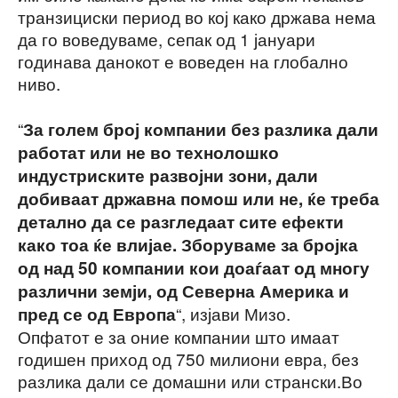
транзициски период во кој како држава нема
да го воведуваме, сепак од 1 јануари
годинава данокот е воведен на глобално
ниво.
“
За голем број компании без разлика дали
работат или не во технолошко
индустриските развојни зони, дали
добиваат државна помош или не, ќе треба
детално да се разгледаат сите ефекти
како тоа ќе влијае. Зборуваме за бројка
од над 50 компании кои доаѓаат од многу
различни земји, од Северна Америка и
“, изјави Мизо.
пред се од Европа
Опфатот е за оние компании што имаат
годишен приход од 750 милиони евра, без
разлика дали се домашни или странски.Во