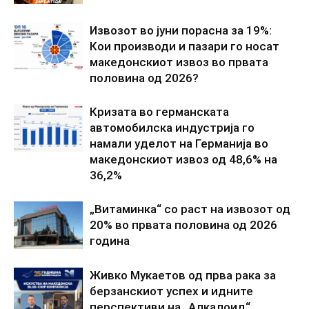
Извозот во јуни порасна за 19%:
Кои производи и пазари го носат
македонскиот извоз во првата
половина од 2026?
Кризата во германската
автомобилска индустрија го
намали уделот на Германија во
македонскиот извоз од 48,6% на
36,2%
„Витаминка“ со раст на извозот од
20% во првата половина од 2026
година
Живко Мукаетов од прва рака за
берзанскиот успех и идните
перспективи на „Алкалоид“