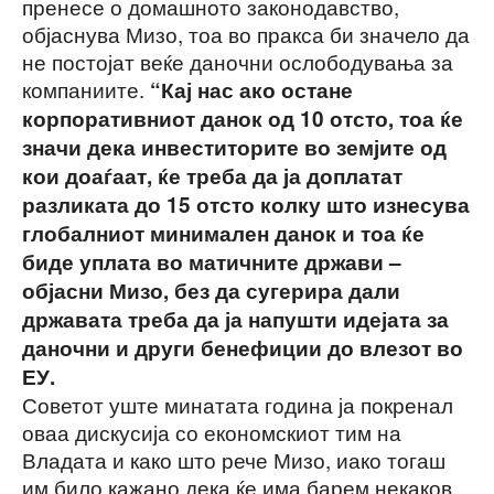
пренесе о домашното законодавство,
објаснува Мизо, тоа во пракса би значело да
не постојат веќе даночни ослободувања за
компаниите.
“Кај нас ако остане
корпоративниот данок од 10 отсто, тоа ќе
значи дека инвеститорите во земјите од
кои доаѓаат, ќе треба да ја доплатат
разликата до 15 отсто колку што изнесува
глобалниот минимален данок и тоа ќе
биде уплата во матичните држави –
објасни Мизо, без да сугерира дали
државата треба да ја напушти идејата за
даночни и други бенефиции до влезот во
ЕУ.
Советот уште минатата година ја покренал
оваа дискусија со економскиот тим на
Владата и како што рече Мизо, иако тогаш
им било кажано дека ќе има барем некаков