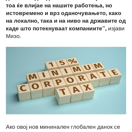
тоа ќе влијае на нашите работења, но
истовремено и врз оданочувањето, како
на локално, така и на ниво на државите од
изјави
каде што потекнуваат компаниите”,
Мизо.
Ако овој нов мининален глобален данок се