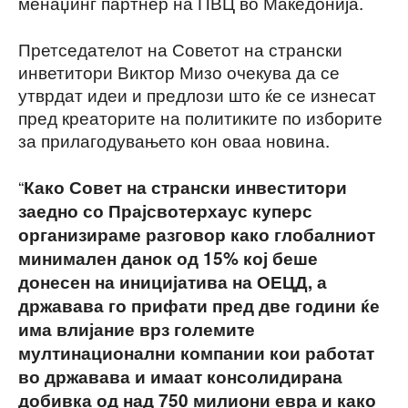
менаџинг партнер на ПВЦ во Македонија.
Претседателот на Советот на странски
инветитори Виктор Мизо очекува да се
утврдат идеи и предлози што ќе се изнесат
пред креаторите на политиките по изборите
за прилагодувањето кон оваа новина.
“
Како Совет на странски инвеститори
заедно со Прајсвотерхаус куперс
организираме разговор како глобалниот
минимален данок од 15% кој беше
донесен на иницијатива на ОЕЦД, а
државава го прифати пред две години ќе
има влијание врз големите
мултинационални компании кои работат
во државава и имаат консолидирана
добивка од над 750 милиони евра и како