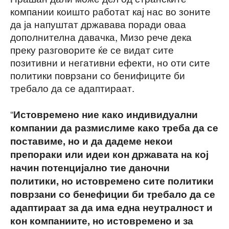
компании коишто работат кај нас во зоните
да ја напуштат државава поради оваа
дополнителна давачка, Мизо рече дека
преку разговорите ќе се видат сите
позитивни и негативни ефекти, но оти сите
политики поврзани со бенифиците би
требало да се адаптираат.
“
Истовремено ние како индивидуални
компании да размислиме како треба да се
поставиме, но и да дадеме некои
препораки или идеи кон државата на кој
начин потенцијално тие даночни
политики, но истовремено сите политики
поврзани со бенефиции би требало да се
адаптираат за да има една неутралност и
кон компаниите, но истовремено и за