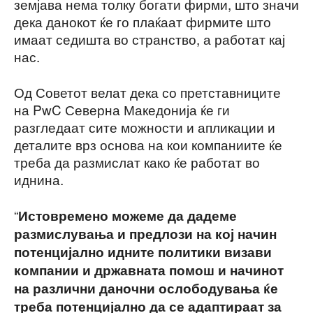
земјава нема толку богати фирми, што значи
дека данокот ќе го плаќаат фирмите што
имаат седишта во странство, а работат кај
нас.
Од Советот велат дека со претставниците
на PwC Северна Македонија ќе ги
разгледаат сите можности и апликации и
деталите врз основа на кои компаниите ќе
треба да размислат како ќе работат во
иднина.
“
Истовремено можеме да дадеме
размислувања и предлози на кој начин
потенцијално идните политики визави
компании и државната помош и начинот
на различни даночни ослободувања ќе
треба потенцијално да се адаптираат за