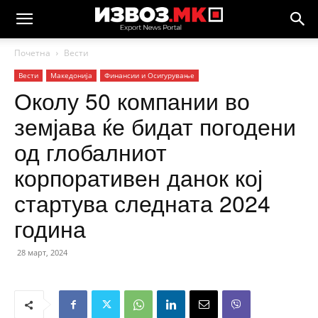
Почетна
Вести
Вести
Македонија
Финансии и Осигурување
Околу 50 компании во
земјава ќе бидат погодени
од глобалниот
корпоративен данок кој
стартува следната 2024
година
28 март, 2024