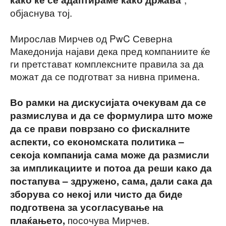
објаснува тој.
Мирослав Мирчев од PwC Северна
Македонија најави дека пред компаниите ќе
ги претстават комплексните правила за да
можат да се подготват за нивна примена.
Во рамки на дискусијата очекувам да се
размислува и да се формулира што може
да се прави поврзано со фискалните
аспекти, со економската политика –
секоја компанија сама може да размисли
за импликациите и потоа да реши како да
постапува – здружено, сама, дали сака да
зборува со некој или чисто да биде
подготвена за усогласување на
посочува Мирчев.
плаќањето,