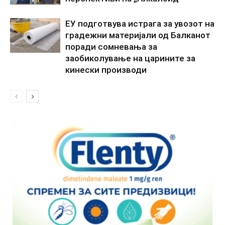
ЕУ подготвува истрага за увозот на
градежни материјали од Балканот
поради сомневања за
заобиколување на царините за
кинески производи