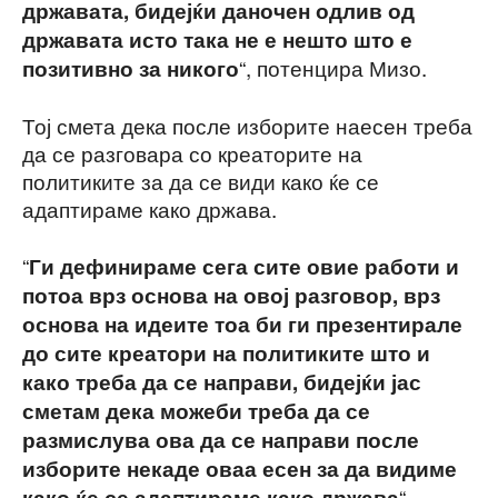
државата, бидејќи даночен одлив од
државата исто така не е нешто што е
“, потенцира Мизо.
позитивно за никого
Тој смета дека после изборите наесен треба
да се разговара со креаторите на
политиките за да се види како ќе се
адаптираме како држава.
“
Ги дефинираме сега сите овие работи и
потоа врз основа на овој разговор, врз
основа на идеите тоа би ги презентирале
до сите креатори на политиките што и
како треба да се направи, бидејќи јас
сметам дека можеби треба да се
размислува ова да се направи после
изборите некаде оваа есен за да видиме
“,
како ќе се адаптираме како држава