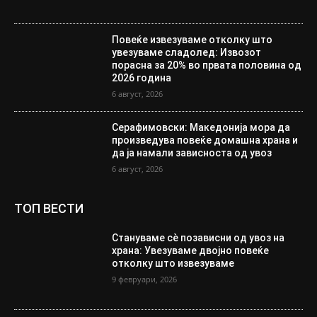
Повеќе извезуваме отколку што
увезуваме сладолед: Извозот
порасна за 20% во првата половина од
2026 година
6 август, 2026
Серафимовски: Македонија мора да
произведува повеќе домашна храна и
да ја намали зависноста од увоз
6 август, 2026
ТОП ВЕСТИ
Стануваме сè позависни од увоз на
храна: Увезуваме двојно повеќе
отколку што извезуваме
9 февруари, 2026