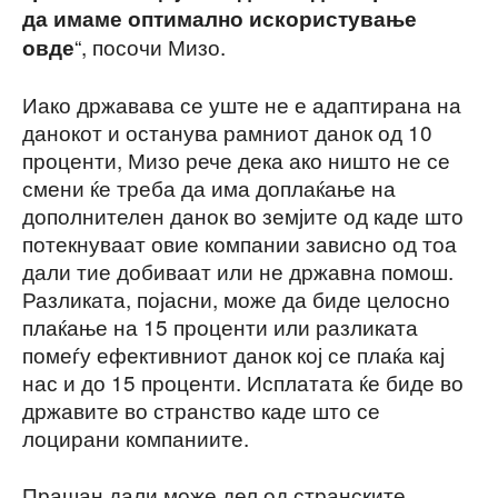
да имаме оптимално искористување
“, посочи Мизо.
овде
Иако државава се уште не е адаптирана на
данокот и останува рамниот данок од 10
проценти, Мизо рече дека ако ништо не се
смени ќе треба да има доплаќање на
дополнителен данок во земјите од каде што
потекнуваат овие компании зависно од тоа
дали тие добиваат или не државна помош.
Разликата, појасни, може да биде целосно
плаќање на 15 проценти или разликата
помеѓу ефективниот данок кој се плаќа кај
нас и до 15 проценти. Исплатата ќе биде во
државите во странство каде што се
лоцирани компаниите.
Прашан дали може дел од странските