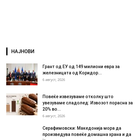
НАЈНОВИ
Грант од ЕУ од 149 милиони евра за
железницата од Коридор...
6 август, 2026
Повеќе извезуваме отколку што
увезуваме сладолед: Извозот порасна за
20% во...
6 август, 2026
Серафимовски: Македонија мора да
произведува повеќе домашна храна и да