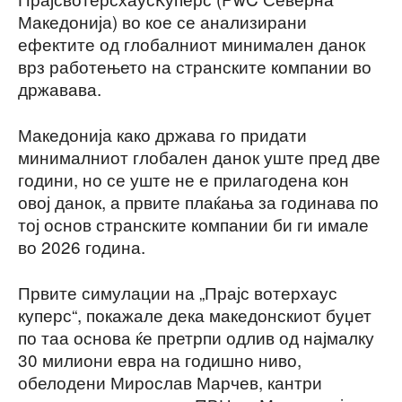
Македонија) во кое се анализирани
ефектите од глобалниот минимален данок
врз работењето на странските компании во
државава.
Македонија како држава го придати
минималниот глобален данок уште пред две
години, но се уште не е прилагодена кон
овој данок, а првите плаќања за годинава по
тој основ странските компании би ги имале
во 2026 година.
Првите симулации на „Прајс вотерхаус
куперс“, покажале дека македонскиот буџет
по таа основа ќе претрпи одлив од најмалку
30 милиони евра на годишно ниво,
обелодени Мирослав Марчев, кантри