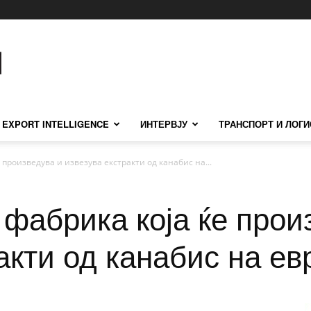
EXPORT INTELLIGENCE
ИНТЕРВЈУ
ТРАНСПОРТ И ЛОГИ
 произведува и извезува екстракти од канабис на...
фабрика која ќе прои
акти од канабис на ев