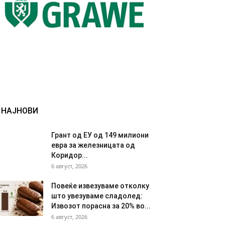
НАЈНОВИ
Грант од ЕУ од 149 милиони
евра за железницата од
Коридор...
6 август, 2026
Повеќе извезуваме отколку
што увезуваме сладолед:
Извозот порасна за 20% во...
6 август, 2026