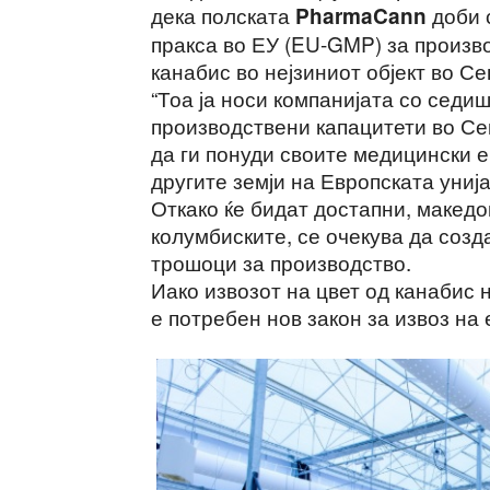
дека полската
доби 
PharmaCann
пракса во ЕУ (EU-GMP) за произв
канабис во нејзиниот објект во С
“Тоа ја носи компанијата со седи
производствени капацитети во Се
да ги понуди своите медицински е
другите земји на Европската унија
Откако ќе бидат достапни, македо
колумбиските, се очекува да созд
трошоци за производство.
Иако извозот на цвет од канабис 
е потребен нов закон за извоз на е