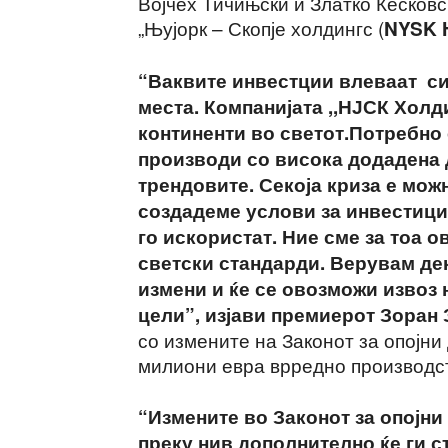
Војчех Тичињски и Златко Кесковс
„Њујорк – Скопје холдингс (
NYSK H
“Ваквите инвестции влеваат си
места. Компанијата ,,НЈСК Холд
континенти во светот.Потребно 
производи со висока додадена д
трендовите. Секоја криза е можн
создадеме услови за инвестиции
го искористат. Ние сме за тоа о
светски стандарди. Верувам дек
измени и ќе се овозможи извоз 
цели”, изјави премиерот Зоран 
со измените на Законот за опојни 
милиони евра врредно производст
“Измените во Законот за опојни
преку нив дополнително ќе ги 