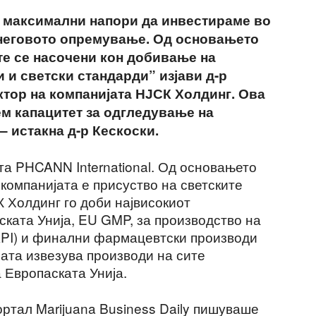
 максимални напори да инвестираме во
и неговото опремување. Од основањето
те се насочени кон добивање на
 и светски стандарди” изјави д-р
ктор на компанијата НЈСК Холдинг. Ова
ем капацитет за одгледување на
 истакна д-р Кескоски.
та PHCANN International. Од основањето
 компанијата е присуство на светските
 Холдинг го доби највисокиот
ката Унија, EU GMP, за производство на
API) и финални фармацевтски производи
јата извезува производи на сите
а Европаската Унија.
ртал Marijuana Business Daily пишуваше