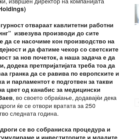
ки, извршен директор на компанијата
oldings)
гурност отвараат кавлитетни работни
инг” извезува производи до сите
е да се насочиме кон производство на
ејност и да фатиме чекор со светските
ост за нов почеток, а наша задача е да
, додека претпријатијата треба тоа да
ваа гранка да се равива по европските и
а и парламентот е подготвен за такви
на цвет од канабис за медицински
, во своето обраќање, додавајќи дека
Заев
дроги ќе се отвори вратата за 250
во следната година.
 дроги се во собраниска процедура и
стумулираме и инвеститорите и младите