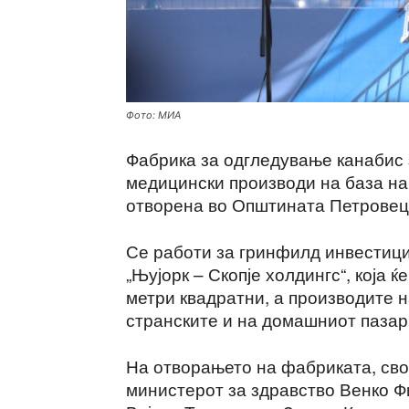
Фото: МИА
Фабрика за одгледување канабис 
медицински производи на база н
отворена во Општината Петровец, 
Се работи за гринфилд инвестици
„Њујорк – Скопје холдингс“, која 
метри квадратни, а производите н
странските и на домашниот пазар
На отворањето на фабриката, св
министерот за здравство Венко Ф