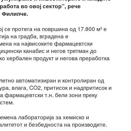
 работа во овој сектор”, рече
о Филипче.
ј се протега на површина од 17.800 м² е
ија на градба, вградена е
мена на највисоките фармацевтски
ицински канабис и негов третман до
о хербален продукт и негова преработка
летно автоматизиран и контролиран од
ра, влага, CO2, притисок и надпритисок и
а фармацевтски т.н. бели зони преку
стем.
ремена лабораторија за хемиско и
литетот и безбедноста на производите.