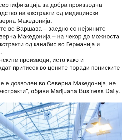
сертификација за добра производна
одство на екстракти од медицински
еверна Македонија.
ште во Варшава – заедно со нејзините
верна Македонија – на чекор до можноста
кстракти од канабис во Германија и
.
нските производи, исто како и
адат притисок во цените поради пониските
не е дозволен во Северна Македонија, не
кстракти”, објави Marijuana Business Daily.