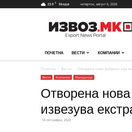
C
23.9
четврток, август 6, 2026
Skopje
ИзвозМК
ПОЧЕТНА
ВЕСТИ
КОМПАНИИ
Почетна
Вести
Отворена нова фабрика која ќе
Вести
Компании
Македонија
Отворена нова 
извезува екстр
14 октомври, 2020