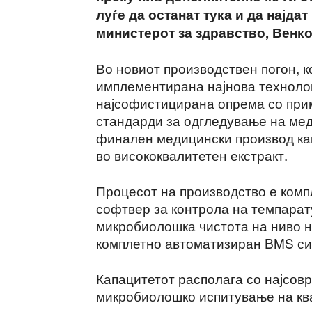
луѓе да останат тука и да најдат
министерот за здравство, Венк
Во новиот производствен погон, ко
имплементирана најнова технолог
најсофистицирана опрема со при
стандарди за одгледување на мед
финален медицински производ как
во висококвалитетен екстракт.
Процесот на производство е комп
софтвер за контрола на темпарату
микробиолошка чистота на ниво н
комплетно автоматизиран BMS си
Капацитетот располага со најсов
микробиолошко испитување на ква