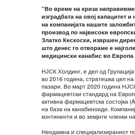
“Во време на криза направивме
изградбата на овој капацитет 
на компанијата нашите заложби
производ по највисоки европски
Златко Кескоски, извршен дире
што денес го отвораме е најгол
медицински канабис во Европа –
НЈСК Холдинг, е дел од Групација
во 2016 година, стратешка цел на
пазари. Во март 2020 година НЈСК
фармацевтски стандард на Европс
активна фармацевтска состојка (
на база на канабиноиди. Компани
континенти и во земјите членки н
Неодамна и специјализираниот по