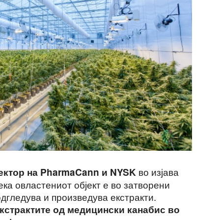
во изјава
ектор на PharmaCann и NYSK
дека овластениот објект е во затворени
дгледува и произведува екстракти.
екстрактите од медицински канабис во