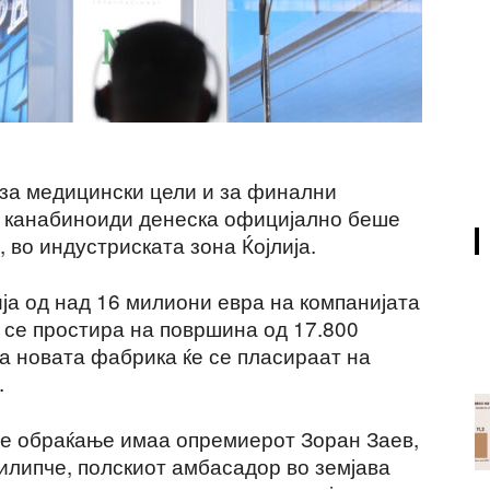
за медицински цели и за финални
а канабиноиди денеска официјално беше
во индустриската зона Ќојлија.
ја од над 16 милиони евра на компанијата
ќе се простира на површина од 17.800
а новата фабрика ќе се пласираат на
.
ое обраќање имаа опремиерот Зоран Заев,
илипче, полскиот амбасадор во земјава