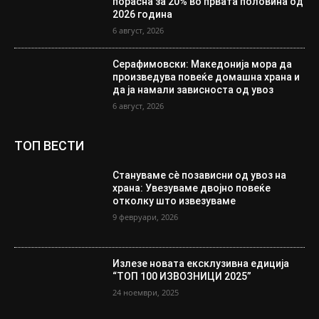
порасна за 20% во првата половина од
2026 година
6 август, 2026
Серафимовски: Македонија мора да
произведува повеќе домашна храна и
да ја намали зависноста од увоз
6 август, 2026
ТОП ВЕСТИ
Стануваме сè позависни од увоз на
храна: Увезуваме двојно повеќе
отколку што извезуваме
9 февруари, 2026
Излезе новата ексклузивна едиција
“ТОП 100 ИЗВОЗНИЦИ 2025”
24 ноември, 2025