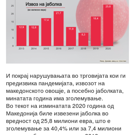
И покрај нарушувањата во трговијата кои ги
предизвика пандемијата, извозот на
македонското овошје, а посебно јаболката,
минатата година има зголемување.
Во текот на изминатата 2020 година од
Македонија биле извезени јаболка во
вредност од 25,8 милиони евра, што е
зголемување за 40,4% или за 7,4 милиони