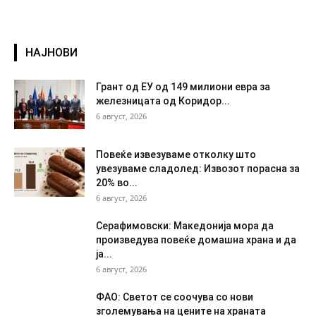
НАЈНОВИ
Грант од ЕУ од 149 милиони евра за
железницата од Коридор...
6 август, 2026
Повеќе извезуваме отколку што
увезуваме сладолед: Извозот порасна за
20% во...
6 август, 2026
Серафимовски: Македонија мора да
произведува повеќе домашна храна и да
ја...
6 август, 2026
ФАО: Светот се соочува со нови
зголемувања на цените на храната