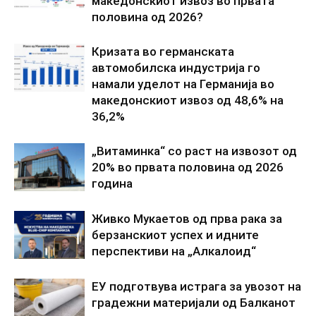
македонскиот извоз во првата
половина од 2026?
Кризата во германската
автомобилска индустрија го
намали уделот на Германија во
македонскиот извоз од 48,6% на
36,2%
„Витаминка“ со раст на извозот од
20% во првата половина од 2026
година
Живко Мукаетов од прва рака за
берзанскиот успех и идните
перспективи на „Алкалоид“
ЕУ подготвува истрага за увозот на
градежни материјали од Балканот