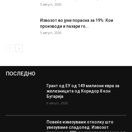
5 август, 2026
Извозот во јуни порасна за 19%: Кои
производи и пазари го...
5 август, 2026
ПОСЛЕДНО
Грант од ЕУ од 149 милиони евра за
железницата од Коридор 8 кон
Бугарија
6 август, 2026
Повеќе извезуваме отколку што
увезуваме сладолед: Извозот