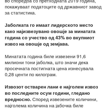
во споредба со претходната 2019 година,
покажуваат податоците од државниот завод
за статистика.
Јаболката го имаат лидерското место
како најизвезувано овошје за минатата
година со учество од 43% во вкупниот
извоз на овошје од земјава.
Минатата година биле извезени 91,6
милиони тони јаболка, што значи дека
просечната постигната цена изнесувала
0,28 центи по килограм.
Извозот остварен лани е најголем извоз
во последните осум години, гледано
Според извезените количини,
вредносно.
најголема количина на јабочка биле