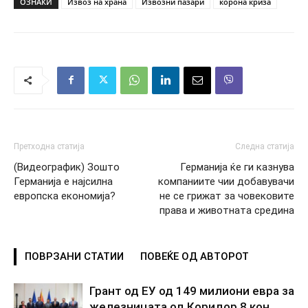
ОЗНАКИ
Извоз на храна
Извозни пазари
корона криза
Претходна статија
Следна статија
(Видеографик) Зошто
Германија ќе ги казнува
Германија е најсилна
компаниите чии добавувачи
европска економија?
не се грижат за човековите
права и животната средина
ПОВРЗАНИ СТАТИИ
ПОВЕЌЕ ОД АВТОРОТ
Грант од ЕУ од 149 милиони евра за
железницата од Коридор 8 кон