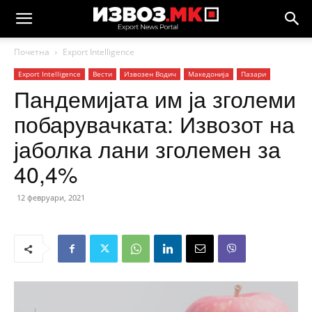
Почетна
Еxport Intelligence
Еxport Intelligence
Вести
Извозен Водич
Македонија
Пазари
Пандемијата им ја зголеми
побарувачката: Извозот на
јаболка лани зголемен за
40,4%
12 февруари, 2021