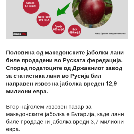
Половина од македонските јаболки лани
биле продадени во Руската фередација.
Според податоците од Државниот завод
за статистика лани во Русија бил
направен извоз на јаболка вреден 12,9
милиони евра.
Втор најголем извозен пазар за
македонските јаболка е Бугарија, каде лани
биле продадени јаболка вреди 3,7 милиони
евра.