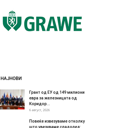
НАЈНОВИ
Грант од ЕУ од 149 милиони
евра за железницата од
Коридор...
6 август, 2026
Повеќе извезуваме отколку
што увезуваме сладолед: