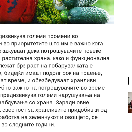
дизвикува големи промени во
 во приоритетите што им е важно кога
окажуваат дека потрошувачите повеќе
, растителна храна, како и функционална
лежат брз раст на побарувачката е
, бидејќи имаат подолг рок на траење,
аат време, и обезбедуваат хранливи
себно важно на потрошувачите во време
ја предизвикува големи нарушувања на
снабдување со храна. Заради овие
а свесност за хранливите придобивки од
аботка на зеленчукот и овошјето, се
 во следните години.