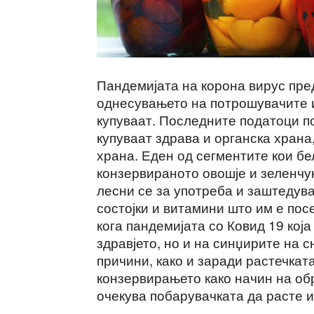
Пандемијата на корона вирус пре
однесувањето на потрошувачите и
купуваат. Последните податоци п
купуваат здрава и органска храна
храна. Еден од сегментите кои бе
конзервираното овошје и зеленчук
лесни се за употреба и заштедув
состојки и витамини што им е по
кога пандемијата со Ковид 19 ко
здравјето, но и на синџирите на 
причини, како и заради растечкат
конзервирањето како начин на обр
очекува побарувачката да расте и