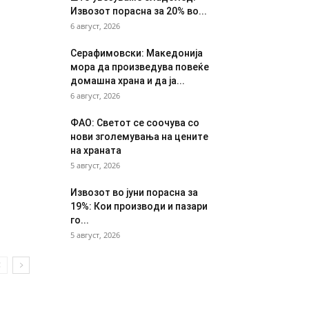
Извозот порасна за 20% во...
6 август, 2026
Серафимовски: Македонија
мора да произведува повеќе
домашна храна и да ја...
6 август, 2026
ФАО: Светот се соочува со
нови зголемувања на цените
на храната
5 август, 2026
Извозот во јуни порасна за
19%: Кои производи и пазари
го...
5 август, 2026