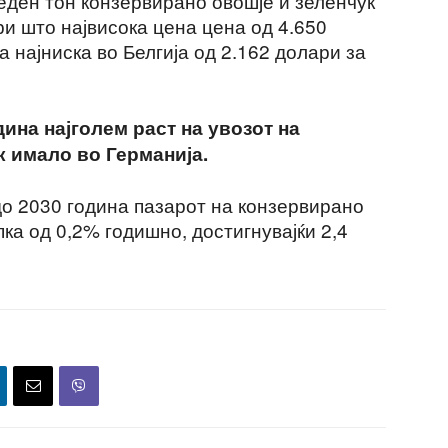
еден тон конзервирано овошје и зеленчук
ри што највисока цена цена од 4.650
а најниска во Белгија од 2.162 долари за
ина најголем раст на увозот на
к имало во Германија.
до 2030 година пазарот на конзервирано
пка од 0,2% годишно, достигнувајќи 2,4