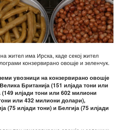
на жител има Ирска, каде секој жител
лограми конзервирано овошје и зеленчук.
олеми увозници на конзервирано овошје
 Велика Британија (151 илјада тони или
 (149 илјади тони или 602 милиони
 тони или 432 милиони долари),
ја (75 илјади тони) и Белгија (75 илјади