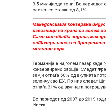
3,5 милијарди тони. Во периодот 
растел со стапка од 3,1%.
Македонската конзервна индус
извозници на храна со голем п
Само минатата година, македо
остваери извоз на привремено 
милиони евра.
Германија е најголем пазар каде 
конзервирано овошје. Следат Фра
земји отпаѓа 50% од вкупната по
зеленчук во ЕУ. По нив следат Шпа
отпаѓа 31% од вкупната потрошув
Во периодот од 2007 до 2019 год
Ирска.