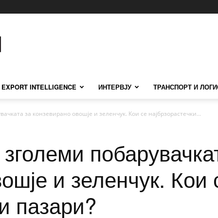
EXPORT INTELLIGENCE
ИНТЕРВЈУ
ТРАНСПОРТ И ЛОГИ
вачката за конзевирано овошје и зеленчук. Кои се најбрзорастечки...
 зголеми побарувачка
ошје и зеленчук. Кои 
и пазари?