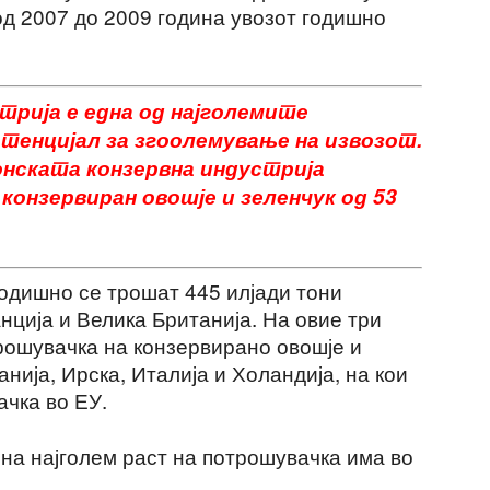
од 2007 до 2009 година увозот годишно
трија е една од најголемите
отенцијал за згоолемување на извозот.
нската конзервна индустрија
конзервиран овошје и зеленчук од 53
годишно се трошат 445 илјади тони
нција и Велика Британија. На овие три
трошувачка на конзервирано овошје и
нија, Ирска, Италија и Холандија, на кои
ачка во ЕУ.
ина најголем раст на потрошувачка има во