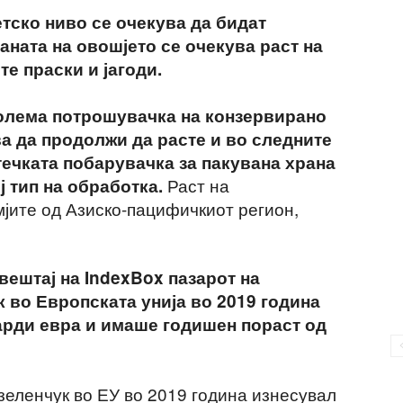
етско ниво се очекува да бидат
аната на овошјето се очекува раст на
е праски и јагоди.
јголема потрошувачка на конзервирано
ва да продолжи да расте и во следните
течката побарувачка за пакувана храна
Раст на
ј тип на обработка.
мјите од Азиско-пацифичкиот регион,
ештај на IndexBox пазарот на
 во Европската унија во 2019 година
јарди евра и имаше годишен пораст од
зеленчук во ЕУ во 2019 година изнесувал