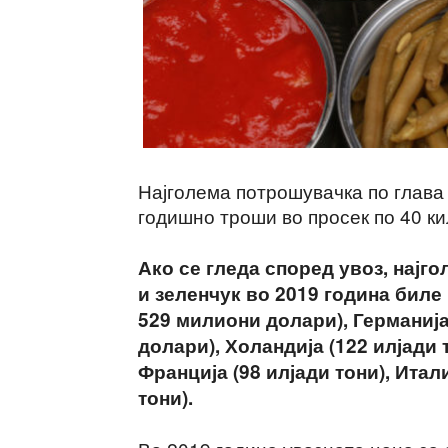
Најголема потрошувачка по глава 
годишно троши во просек по 40 ки
Ако се гледа според увоз, најг
и зеленчук во 2019 година биле
529 милиони долари), Германија
долари), Холандија (122 илјади
Франција (98 илјади тони), Итали
тони).