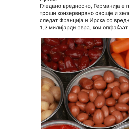
Гледано вредносно, Германија е 
троши конзервирано овошје и зеле
следат Франција и Ирска со вредн
1,2 милијарди евра, кои опфаќаат