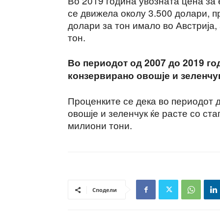
Во 2019 година увозната цена за 
се движела околу 3.500 долари, п
долари за тон имало во Австрија, 
тон.
Во периодот од 2007 до 2019 год
конзервирано овошје и зеленчу
Проценките се дека во периодот 
овошје и зеленчук ќе расте со ста
милиони тони.
Сподели