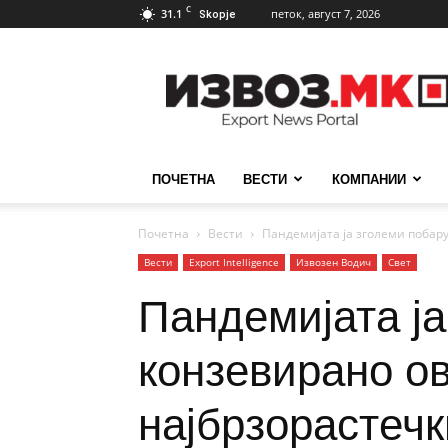
C
31.1
петок, август 7, 2026
Skopje
ИзвозМК
ПОЧЕТНА
ВЕСТИ
КОМПАНИИ
Почетна
Вести
Пандемијата ја зголеми побару
Вести
Еxport Intelligence
Извозен Водич
Свет
Пандемијата ја
конзевирано ов
најбрзорастечк