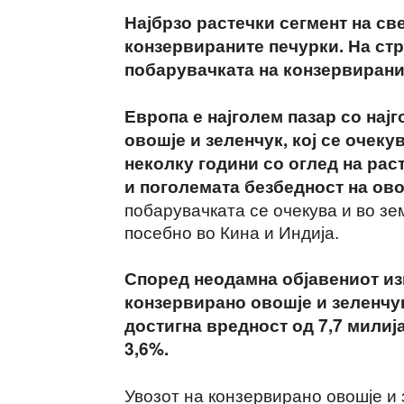
Најбрзо растечки сегмент на св
конзервираните печурки. На стр
побарувачката на конзервиранит
Европа е најголем пазар со на
овошје и зеленчук, кој се очеку
неколку години со оглед на рас
и поголемата безбедност на ово
побарувачката се очекува и во зе
посебно во Кина и Индија.
Според неодамна објавениот изв
конзервирано овошје и зеленчук
достигна вредност од 7,7 мили
3,6%.
Увозот на конзервирано овошје и 