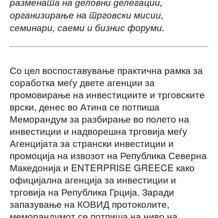
размената на деловни делегации,
организирање на трговски мисии,
семинари, саеми и бизнис форуми.
Со цел воспоставување практична рамка за
соработка меѓу двете агенции за
промовирање на инвестициите и трговските
врски, денес во Атина се потпиша
Меморандум за разбирање во полето на
инвестиции и надворешна трговија меѓу
Агенцијата за странски инвестиции и
промоција на извозот на Република Северна
Македонија и ENTERPRISE GREECE како
официјална агенција за инвестиции и
трговија на Република Грција. Заради
запазување на КОВИД протоколите,
меморандумот се потпиша на ниво на