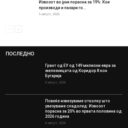
Извозот во јуни порасна за 19%: Кои
производи и пазари го...
5 август, 2026
ПОСЛЕДНО
Грант од ЕУ од 149 милиони евра за
железницата од Коридор 8 кон
Бугарија
6 август, 2026
Повеќе извезуваме отколку што
увезуваме сладолед: Извозот
порасна за 20% во првата половина од
2026 година
6 август, 2026