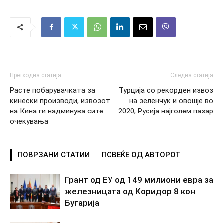
Претходна статија
Следна статија
Расте побарувачката за
Турција со рекорден извоз
кинески производи, извозот
на зеленчук и oвошје во
на Кина ги надминува сите
2020, Русија најголем пазар
очекувања
ПОВРЗАНИ СТАТИИ
ПОВЕЌЕ ОД АВТОРОТ
Грант од ЕУ од 149 милиони евра за
железницата од Коридор 8 кон
Бугарија