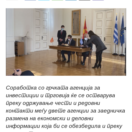
Соработка со грчката агенција за
инвестиции и трговија ќе се остварува
преку одржување чести и редовни
контакти меѓу двете агенции за заедничка
размена на економски и деловни
информации која би се обезбедила и преку