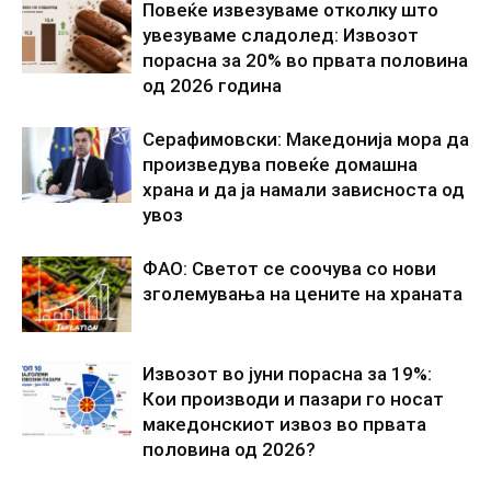
Повеќе извезуваме отколку што
увезуваме сладолед: Извозот
порасна за 20% во првата половина
од 2026 година
Серафимовски: Македонија мора да
произведува повеќе домашна
храна и да ја намали зависноста од
увоз
ФАО: Светот се соочува со нови
зголемувања на цените на храната
Извозот во јуни порасна за 19%:
Кои производи и пазари го носат
македонскиот извоз во првата
половина од 2026?