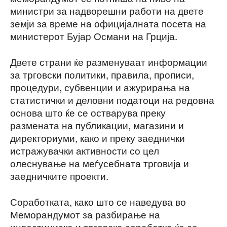
министри за надворешни работи на двете
земји за време на официјалната посета на
министерот Бујар Османи на Грција.
Двете страни ќе разменуваат информации
за трговски политики, правила, прописи,
процедури, субвенции и ажурирања на
статистички и деловни податоци на редовна
основа што ќе се остварува преку
размената на публикации, магазини и
директориуми, како и преку заеднички
истражувачки активности со цел
олеснување на меѓусебната трговија и
заедничките проекти.
Соработката, како што се наведува во
Меморандумот за разбирање на
инвестициска и трговска соработка ќе се