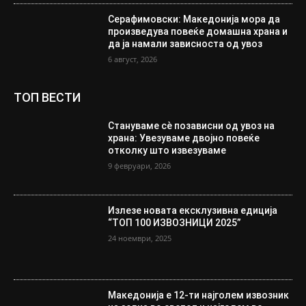
Серафимовски: Македонија мора да
произведува повеќе домашна храна и
да ја намали зависноста од увоз
6 август, 2026
ТОП ВЕСТИ
Стануваме сè позависни од увоз на
храна: Увезуваме двојно повеќе
отколку што извезуваме
9 февруари, 2026
Излезе новата ексклузивна едиција
“ТОП 100 ИЗВОЗНИЦИ 2025”
24 ноември, 2025
Македонија е 12-ти најголем извозник