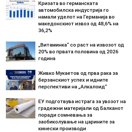
Кризата во германската
автомобилска индустрија го
намали уделот на Германија во
македонскиот извоз од 48,6% на
36,2%
„Витаминка“ со раст на извозот од
20% во првата половина од 2026
година
Живко Мукаетов од прва рака за
берзанскиот успех и идните
перспективи на „Алкалоид“
ЕУ подготвува истрага за увозот на
градежни материјали од Балканот
поради сомневања за
заобиколување на царините за
кинески производи