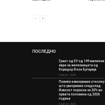
ПОСЛЕДНО
Грант од ЕУ од 149 милиони
евра за железницата од
Коридор 8 кон Бугарија
6 август, 2026
Повеќе извезуваме отколку
што увезуваме сладолед:
Извозот порасна за 20% во
првата половина од 2026
година
6 август, 2026