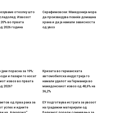
везуваме отколку што
Серафимовски: Македонија мора
 сладолед: Извозот
да произведува повеќе домашна
 20% во првата
храна и да ја намали зависноста
д 2026 година
од увоз
 јуни порасна за 19%:
Кризата во германската
оди и пазари го носат
автомобилска индустрија го
иот извоз во првата
намали уделот на Германија во
д 2026?
македонскиот извоз од 48,6% на
36,2%
етов од прва рака за
ЕУ подготвува истрага за увозот
т успех и идните
на градежни материјали од
ви на „Алкалоид“
Балканот поради сомневања за