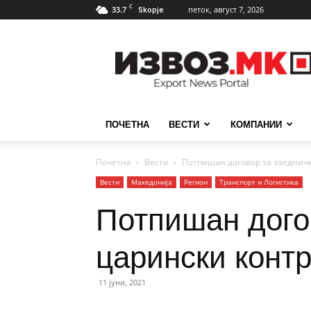
C
33.7
петок, август 7, 2026
Skopje
ИзвозМК
ПОЧЕТНА
ВЕСТИ
КОМПАНИИ
Почетна
Вести
Потпишан договор за заедничк
Вести
Македонија
Регион
Транспорт и Логистика
Потпишан дого
царински контр
11 јуни, 2021