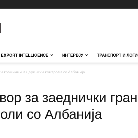
EXPORT INTELLIGENCE
ИНТЕРВЈУ
ТРАНСПОРТ И ЛОГИ
и гранични и царински контроли со Албанија
вор за заеднички гран
оли со Албанија