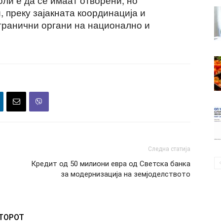
 преку зајакната координација и
гранични органи на национално и
Следна статија
Кредит од 50 милиони евра од Светска банка
за модернизација на земјоделството
ВТОРОТ