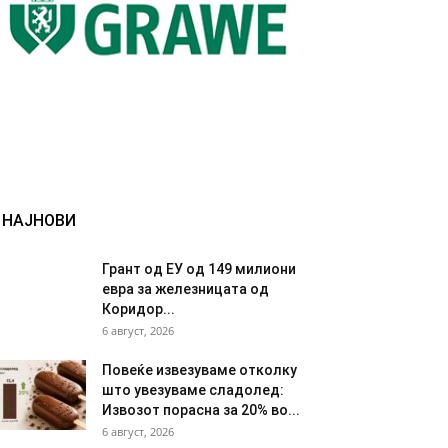
НАЈНОВИ
Грант од ЕУ од 149 милиони
евра за железницата од
Коридор...
6 август, 2026
Повеќе извезуваме отколку
што увезуваме сладолед:
Извозот порасна за 20% во...
6 август, 2026