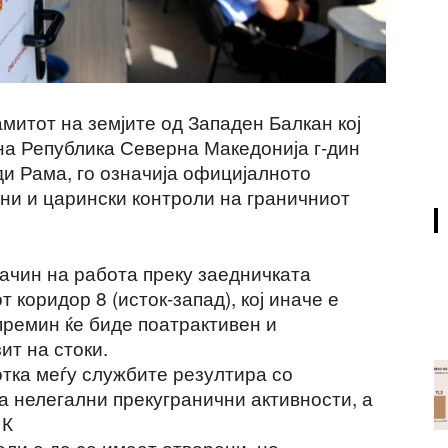
митот на земјите од Западен Балкан кој
на Република Северна Македонија г-дин
ди Рама, го означија официјалното
ни и царински контроли на граничниот
ачин на работа преку заедничката
 коридор 8 (исток-запад), кој иначе е
премин ќе биде поатрактивен и
ит на стоки.
отка меѓу службите резултира со
а нелегални прекугранични активности, а
 К
оли е да се имаат отворени, но