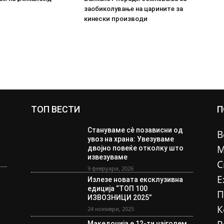
заобиколување на царините за
кинески производи
ТОП ВЕСТИ
П
Стануваме сè позависни од
В
увоз на храна: Увезуваме
М
двојно повеќе отколку што
извезуваме
С
9 февруари, 2026
Е
Излезе новата ексклузивна
едиција “ТОП 100
П
ИЗВОЗНИЦИ 2025”
К
24 ноември, 2025
Македонија е 12-ти најголем