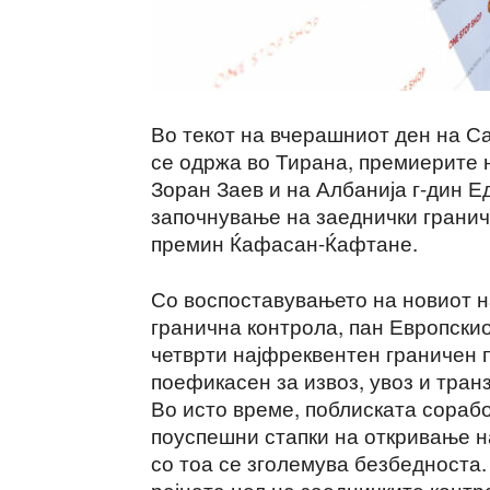
Во текот на вчерашниот ден на Са
се одржа во Тирана, премиерите 
Зоран Заев и на Албанија г-дин Е
започнување на заеднички гранич
премин Ќафасан-Ќафтане.
Со воспоставувањето на новиот н
гранична контрола, пан Европскиот
четврти најфреквентен граничен 
поефикасен за извоз, увоз и транз
Во исто време, поблиската сораб
поуспешни стапки на откривање н
со тоа се зголемува безбедноста.
рајната цел на заедничките контр