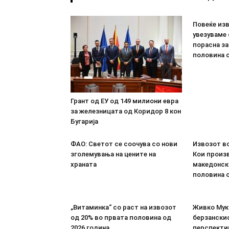
Повеќе из
увезуваме
порасна за
половина о
Грант од ЕУ од 149 милиони евра
за железницата од Коридор 8 кон
Бугарија
ФАО: Светот се соочува со нови
Извозот во
зголемувања на цените на
Кои произв
храната
македонск
половина о
„Витаминка“ со раст на извозот
Живко Мука
од 20% во првата половина од
берзанскио
2026 година
перспекти