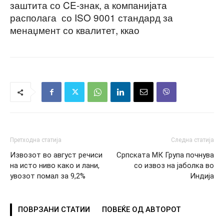
заштита со CE-знак, а компанијата
располага со ISO 9001 стандард за
менаџмент со квалитет, ккао
Претходна статија
Следна статија
Извозот во август речиси
Српската МК Група почнува
на исто ниво како и лани,
со извоз на јаболка во
увозот помал за 9,2%
Индија
ПОВРЗАНИ СТАТИИ
ПОВЕЌЕ ОД АВТОРОТ