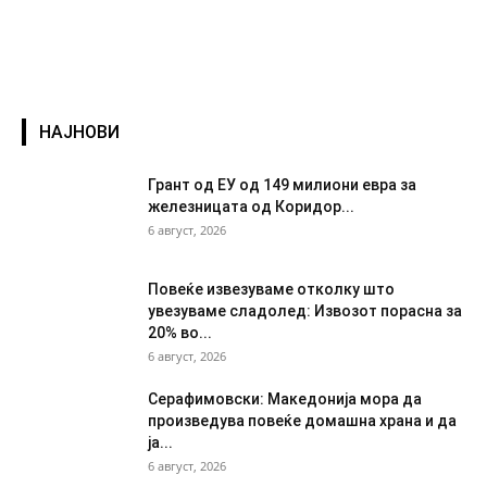
НАЈНОВИ
Грант од ЕУ од 149 милиони евра за
железницата од Коридор...
6 август, 2026
Повеќе извезуваме отколку што
увезуваме сладолед: Извозот порасна за
20% во...
6 август, 2026
Серафимовски: Македонија мора да
произведува повеќе домашна храна и да
ја...
6 август, 2026