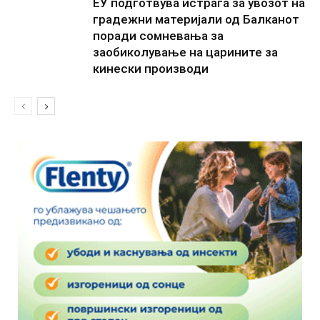
ЕУ подготвува истрага за увозот на
градежни материјали од Балканот
поради сомневања за
заобиколување на царините за
кинески производи