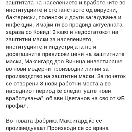
заштитата на населението и вработените во
институциите и стопанството од вирусни,
бактериски, поленски и други загадувања и
инфекции. Имајки ги во предвид актуелната
зараза со Ковид19 како и недостатокот на
заштитни маски за населението,
институциите и индустријата но и
досегашните превисоки цени на заштитните
маски, Максигард доо Виница инвестираше
во нови модерни производни линии за
производство на заштитни маски. За почеток
се отворени 8 нови работни места а во
наредниот период ќе следат уште нови
вработувања”, објави Цветанов на својот ФБ
профил.
Во новата фабрика Максигард ќе се
произведуваат Производи се со врвна