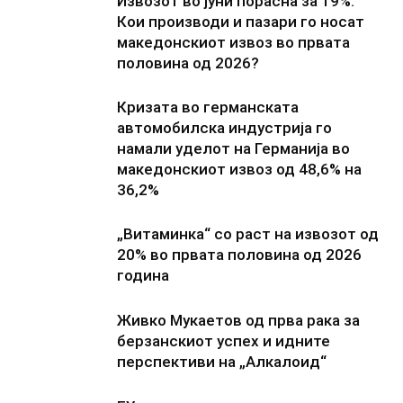
Извозот во јуни порасна за 19%:
Кои производи и пазари го носат
македонскиот извоз во првата
половина од 2026?
Кризата во германската
автомобилска индустрија го
намали уделот на Германија во
македонскиот извоз од 48,6% на
36,2%
„Витаминка“ со раст на извозот од
20% во првата половина од 2026
година
Живко Мукаетов од прва рака за
берзанскиот успех и идните
перспективи на „Алкалоид“