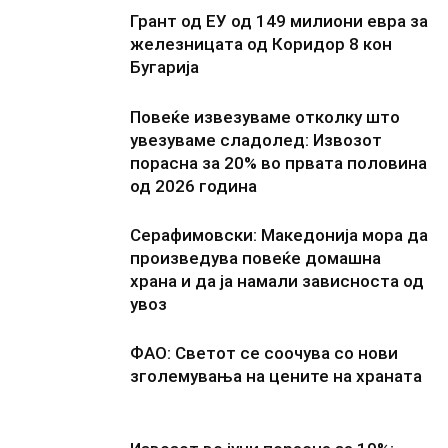
Грант од ЕУ од 149 милиони евра за
железницата од Коридор 8 кон
Бугарија
Повеќе извезуваме отколку што
увезуваме сладолед: Извозот
порасна за 20% во првата половина
од 2026 година
Серафимовски: Македонија мора да
произведува повеќе домашна
храна и да ја намали зависноста од
увоз
ФАО: Светот се соочува со нови
зголемувања на цените на храната