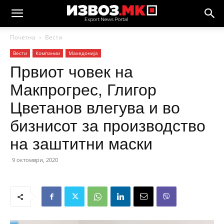
Почетна
Вести
Вести
Компании
Македонија
Првиот човек на
Макпрогрес, Глигор
Цветанов влегува и во
бизнисот за производство
на заштитни маски
9 октомври, 2020