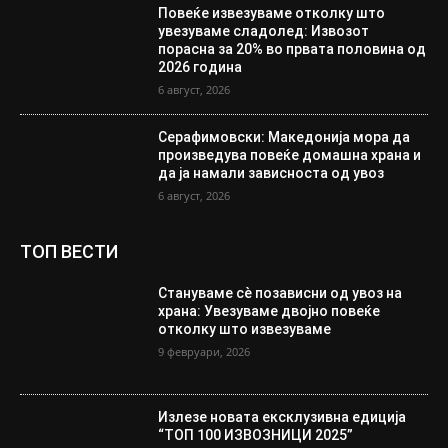
Повеќе извезуваме отколку што
увезуваме сладолед: Извозот
порасна за 20% во првата половина од
2026 година
6 август, 2026
Серафимовски: Македонија мора да
произведува повеќе домашна храна и
да ја намали зависноста од увоз
6 август, 2026
ТОП ВЕСТИ
Стануваме сè позависни од увоз на
храна: Увезуваме двојно повеќе
отколку што извезуваме
9 февруари, 2026
Излезе новата ексклузивна едиција
“ТОП 100 ИЗВОЗНИЦИ 2025”