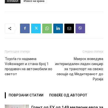
ОЗНАКИ
Извоз на храна
Претходна статија
Следна статија
Toyota го надмина
Маерск воведува
Volkswagen и стана број 1
интермодален ладен синџир
продавач на автомобили во
за транспорт на свежо
светот
овошје од Медитеранот до
Русија
ПОВРЗАНИ СТАТИИ
ПОВЕЌЕ ОД АВТОРОТ
Грант од ЕУ од 149 милиони евра за