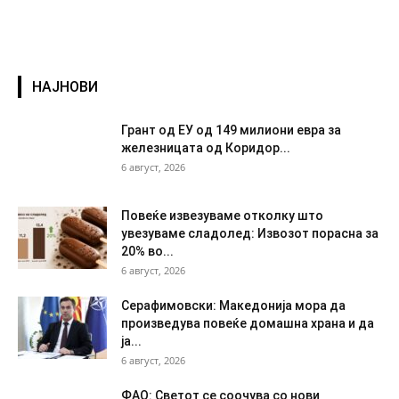
НАЈНОВИ
Грант од ЕУ од 149 милиони евра за
железницата од Коридор...
6 август, 2026
Повеќе извезуваме отколку што
увезуваме сладолед: Извозот порасна за
20% во...
6 август, 2026
Серафимовски: Македонија мора да
произведува повеќе домашна храна и да
ја...
6 август, 2026
ФАО: Светот се соочува со нови