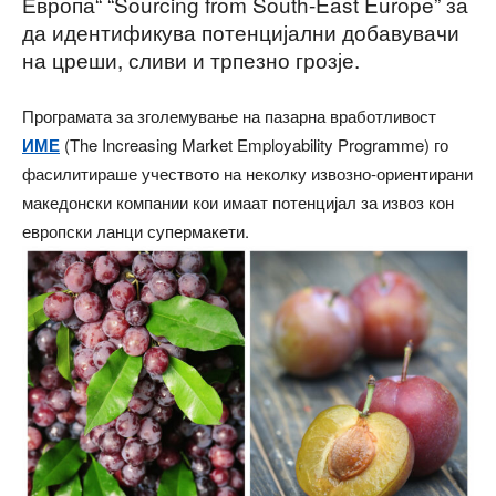
Европа“ “Sourcing from South-East Europe” за
да идентификува потенцијални добавувачи
на цреши, сливи и трпезно грозје.
Програмата за зголемување на пазарна вработливост
ИМЕ
(The Increasing Market Employability Programme) го
фасилитираше учеството на неколку извозно-ориентирани
македонски компании
кои имаат потенцијал за извоз кон
европски ланци супермакети.