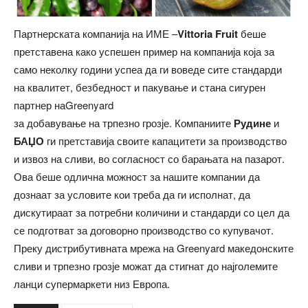
Партнерската компанија на ИМЕ –
Vittoria Fruit
беше
претставена како успешен пример на компанија која за
само неколку години успеа да ги воведе сите стандарди
на квалитет, безбедност и пакување и стана сигурен
партнер наGreenyard
за добавување на трпезно грозје. Компаниите
Рудине
и
БАЏО
ги претставија своите капацитети за производство
и извоз на сливи, во согласност со барањата на пазарот.
Ова беше одлична можност за нашите компании да
дознаат за условите кои треба да ги исполнат, да
дискутираат за потребни количини и стандарди со цел да
се подготват за договорно производство со купувачот.
Преку дистрибутивната мрежа на Greenyard македонските
сливи и трпезно грозје можат да стигнат до најголемите
ланци супермаркети низ Европа.