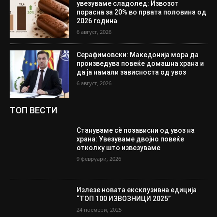
увезуваме сладолед: Извозот
порасна за 20% во првата половина од
2026 година
6 август, 2026
Серафимовски: Македонија мора да
произведува повеќе домашна храна и
да ја намали зависноста од увоз
6 август, 2026
ТОП ВЕСТИ
Стануваме сè позависни од увоз на
храна: Увезуваме двојно повеќе
отколку што извезуваме
9 февруари, 2026
Излезе новата ексклузивна едиција
“ТОП 100 ИЗВОЗНИЦИ 2025”
24 ноември, 2025