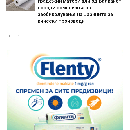
градежни материјали од Балканот
поради сомневања за
заобиколување на царините за
кинески производи