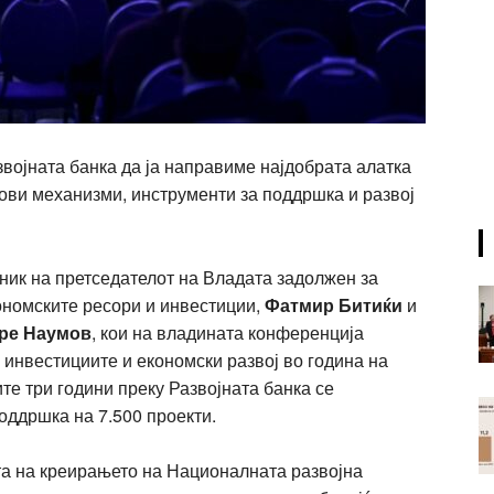
војната банка да ја направиме најдобрата алатка
ови механизми, инструменти за поддршка и развој
еник на претседателот на Владата задолжен за
ономските ресори и инвестиции,
Фатмир Битиќи
и
ре Наумов
, кои на владината конференција
 инвестициите и економски развој во година на
ите три години преку Развојната банка се
оддршка на 7.500 проекти.
а на креирањето на Националната развојна