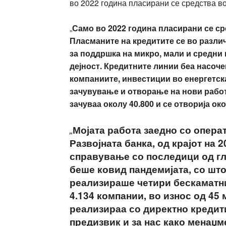
во 2022 година пласирани се средства в
„
Само во 2022 година пласирани се ср
Пласманите на кредитите се во различ
за поддршка на микро, мали и средни
дејност.
Кредитните линии беа насоче
компаниите, инвестиции во енергетск
зачувување и отворање на нови работн
зачуваа околу 40.800 и се отворија ок
„
Мојата работа заедно со опер
Развојната банка, од крајот на 2
справување со последици од гл
беше ковид пандемијата, со шт
реализираше четири бескаматни
4.134 компании, во износ од 45
реализираа со директно креди
предизвик и за нас како менаџме