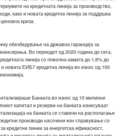
териумите на кредитната линија за производство,
води, како и новата кредитна линија за поддршка
 ценовна криза.
реку обезбедување на државна гаранција за
инансирања. Во периодот од 2020 година до сега,
редитната линија со поволна камата до 1,6% до
 и новата ЕИБ7 кредитна линија во износ од 100
а економија.
питализираше Банката во износ од 10 милиони
упниот капитал и резерви на банката изнесуваат
итализација на банката се ставени на располагање
редитни производи насочени кон справување со
 за кредитни линии за енергетска ефикасност,
ија и кредитна линија за дигитализација,којашто