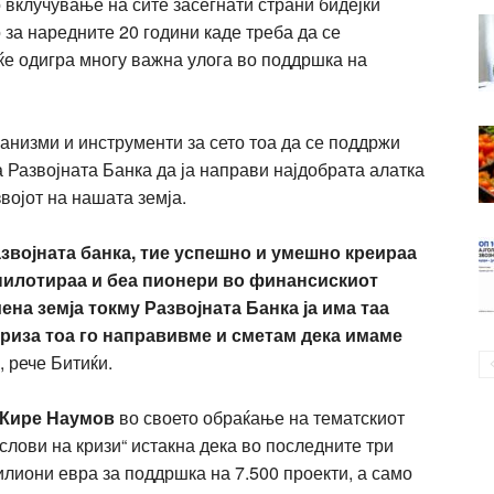
о вклучување на сите засегнати страни бидејќи
 за наредните 20 години каде треба да се
 ќе одигра многу важна улога во поддршка на
низми и инструменти за сето тоа да се поддржи
 Развојната Банка да ја направи најдобрата алатка
војот на нашата земја.
звојната банка, тие успешно и умешно креираа
пилотираа и беа пионери во финансискиот
иена земја токму Развојната Банка ја има таа
 криза тоа го направивме и сметам дека имаме
“, рече Битиќи.
Кире Наумов
во своето обраќање на тематскиот
слови на кризи“ истакна дека во последните три
лиони евра за поддршка на 7.500 проекти, а само