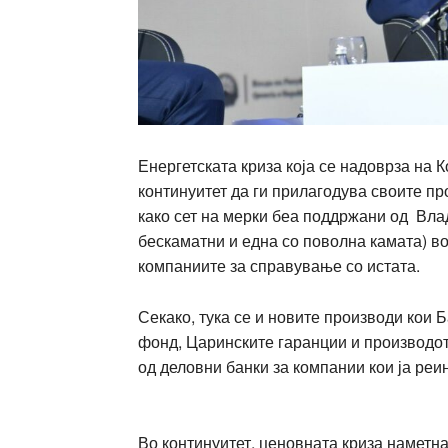
Енергетската криза која се надоврза на 
континуитет да ги прилагодува своите пр
како сет на мерки беа поддржани од Вла
бескаматни и една со поволна камата) в
компаниите за справување со истата.
Секако, тука се и новите производи кои 
фонд, Царинските гаранции и производо
од деловни банки за компании кои ја реи
Во континуитет, ценовната криза наметна