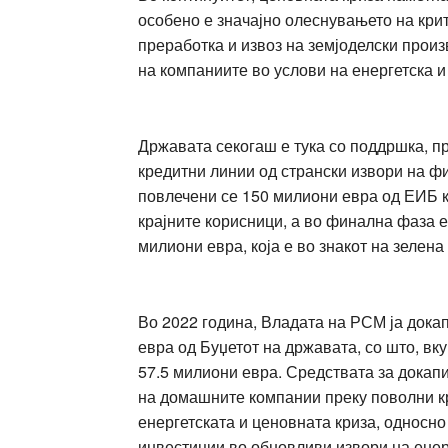
особено е значајно олеснувањето на кри
преработка и извоз на земјоделски произ
на компаниите во услови на енергетска и
Државата секогаш е тука со поддршка, п
кредитни линии од странски извори на ф
повлечени се 150 милиони евра од ЕИБ к
крајните корисници, а во финална фаза е
милиони евра, која е во знакот на зелен
Во 2022 година, Владата на РСМ ја дока
евра од Буџетот на државата, со што, вк
57.5 милиони евра. Средствата за докап
на домашните компании преку поволни к
енергетската и ценовната криза, односно
инвестиции во обновливи извори на енерг