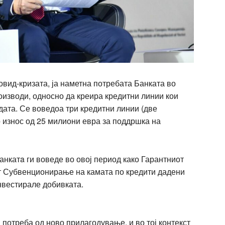
Ковид-кризата, ја наметна потребата Банката во
оизводи, односно да креира кредитни линии кои
дата. Се воведоа три кредитни линии (две
о износ од 25 милиони евра за поддршка на
Банкатa ги воведе во овој период како Гарантниот
т Субвенционирање на камата по кредити дадени
нвестирале добивката.
 потреба од ново прилагодување, и во тој контекст