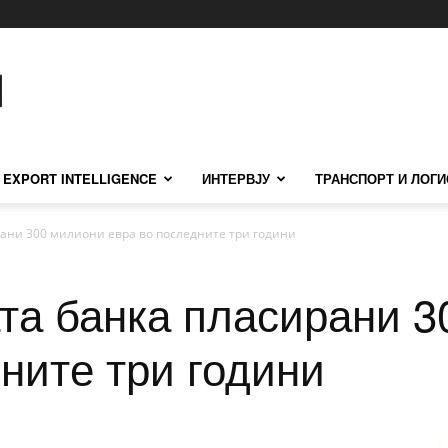
EXPORT INTELLIGENCE
ИНТЕРВЈУ
ТРАНСПОРТ И ЛОГИ
рани 300 милиони евра во последните три години
ата банка пласирани 
ните три години