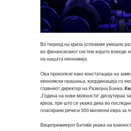
Во период на криза успеавме умешно раз
во финансискиот систем којшто воведе н
на нашата економија.
Ова произлезе како констатација на зам
економски прашања, координација со ек
главниот директор на Развојна Банка,
Ки
„Година на нови можности“ дискутираа за
криза, при што се укажа дека во последн
пласирани речиси 300 милиони евра за п
Вицепремиерот Битиќи укажа на важност