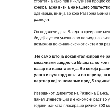
стратегија како прв инклузивен процес с
креира јасна визија на нашето општество
одвиваме, визија во која Развојна Банка
развојот.
Он подвлече дека Владата креираше меха
бидејќи успеа умешно во период на криза
возможна во финансискиот систем за раз
„
Не само што ја докапитализиравме ра
механизми заедно со Владата во кои 
пазар во нашата земја. Во секоја разв
улога и сум горд дека и во период на
партнер кој го немавме пред 5 години
Извршниот директор на Развојна Банка,
панел „Инвестиции и економски раст во у
години Банката пласираше речиси 300 ми