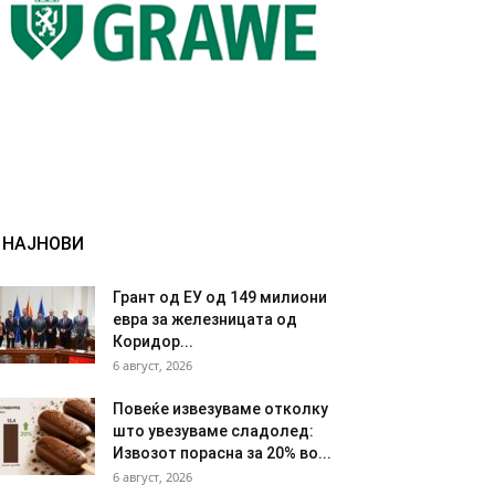
НАЈНОВИ
Грант од ЕУ од 149 милиони
евра за железницата од
Коридор...
6 август, 2026
Повеќе извезуваме отколку
што увезуваме сладолед:
Извозот порасна за 20% во...
6 август, 2026