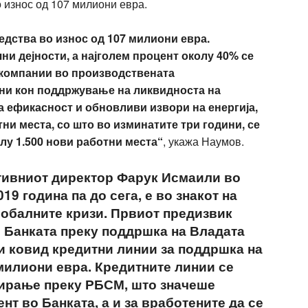
о износ од 107 милиони евра.
едства во износ од 107 милиони евра.
ни дејности, а најголем процент околу 40% се
 компании во производствената
ни кон поддржување на ликвидноста на
а ефикасност и обновливи извори на енергија,
и места, со што во изминатите три години, се
олу 1.500 нови работни места“
, укажа Наумов.
ативниот директор Фарук Исмаили во
019 година па до сега, е во знакот на
обалните кризи. Првиот предизвик
о Банката преку поддршка на Владата
 ковид кредитни линии за поддршка на
 милиони евра. Кредитните линии се
тирање преку РБСМ, што значеше
нт во Банката, а и за вработените да се