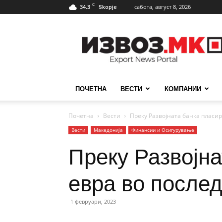
C
34.3
сабота, август 8, 2026
Skopje
ИзвозМК
ПОЧЕТНА
ВЕСТИ
КОМПАНИИ
Почетна
Вести
Преку Развојната банка пласи
Вести
Македонија
Финансии и Осигурување
Преку Развојн
евра во послед
1 февруари, 2023