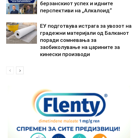
берзанскиот успех и идните
перспективи на „Алкалоид“
ЕУ подготвува истрага за увозот на
градежни материјали од Балканот
поради сомневања за
заобиколување на царините за
кинески производи