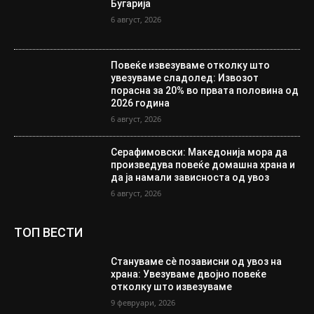
Бугарија
6 август, 2026
Повеќе извезуваме отколку што
увезуваме сладолед: Извозот
порасна за 20% во првата половина од
2026 година
6 август, 2026
Серафимовски: Македонија мора да
произведува повеќе домашна храна и
да ја намали зависноста од увоз
6 август, 2026
ТОП ВЕСТИ
Стануваме сè позависни од увоз на
храна: Увезуваме двојно повеќе
отколку што извезуваме
9 февруари, 2026