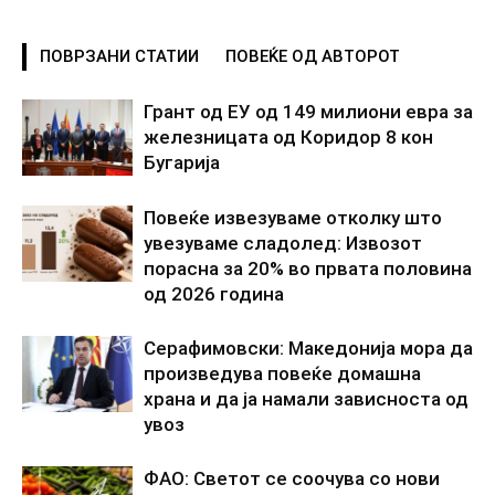
ПОВРЗАНИ СТАТИИ
ПОВЕЌЕ ОД АВТОРОТ
Грант од ЕУ од 149 милиони евра за
железницата од Коридор 8 кон
Бугарија
Повеќе извезуваме отколку што
увезуваме сладолед: Извозот
порасна за 20% во првата половина
од 2026 година
Серафимовски: Македонија мора да
произведува повеќе домашна
храна и да ја намали зависноста од
увоз
ФАО: Светот се соочува со нови