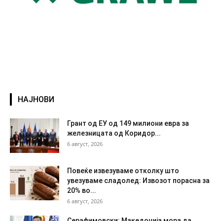
НАЈНОВИ
Грант од ЕУ од 149 милиони евра за
железницата од Коридор...
6 август, 2026
Повеќе извезуваме отколку што
увезуваме сладолед: Извозот порасна за
20% во...
6 август, 2026
Серафимовски: Македонија мора да