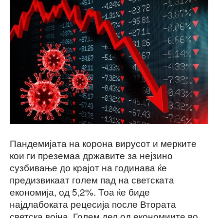
Пандемијата на корона вирусот и мерките
кои ги преземаа државите за нејзино
сузбивање до крајот на годинава ќе
предизвикаат голем пад на светската
економија, од 5,2%. Тоа ќе биде
најдлабоката рецесија после Втората
светска војна. Голем дел од економиите во