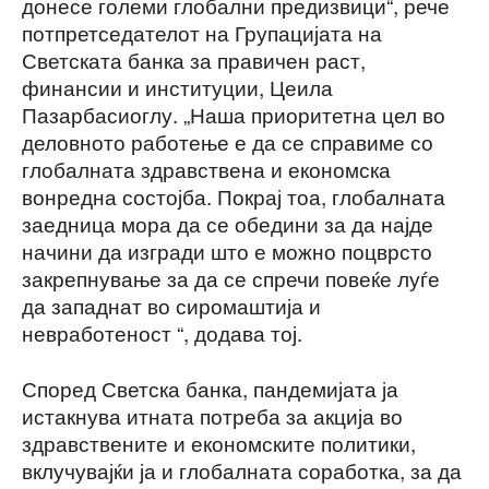
донесе големи глобални предизвици“, рече
потпретседателот на Групацијата на
Светската банка за правичен раст,
финансии и институции, Цеила
Пазарбасиоглу. „Наша приоритетна цел во
деловното работење е да се справиме со
глобалната здравствена и економска
вонредна состојба. Покрај тоа, глобалната
заедница мора да се обедини за да најде
начини да изгради што е можно поцврсто
закрепнување за да се спречи повеќе луѓе
да западнат во сиромаштија и
невработеност “, додава тој.
Според Светска банка, пандемијата ја
истакнува итната потреба за акција во
здравствените и економските политики,
вклучувајќи ја и глобалната соработка, за да