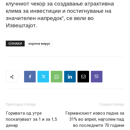
клучниот чекор за создавање атрактивна
клима за инвестиции и постигнување на
значителен напредок“, се вели во
Извештајот.
ОЗНАКИ
корона вирус
Претходна статија
Следна статија
Горивата од утре
Германскиот извоз падна за
поскaпуваат за 1 и за 1,5
31% во април, најголем пад
денар
во последните 70 години