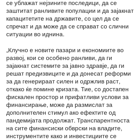
се ублажат нејзините последици, да се
заштитат ранливите популации и да зајакнат
капацитетите на државите, со цел да се
спречат и да може да се справат со слични
ситуации во иднина.
„Клучно е новите пазари и економиите во
развој, кои се особено ранливи, да ги
зајакнат системите за јавно здравје, да ги
решат предизвиците и да донесат реформи
за да генерираат силен и одржлив раст,
откако ќе помине кризата. Тие, со достапен
фискален простор и прифатливи услови за
финансирање, може да размислат за
дополнителен стимул ако ефектите од
пандемијата продолжат. Транспарентноста
на сите финансиски обврски на владите,
инструментите како и инвестициите се