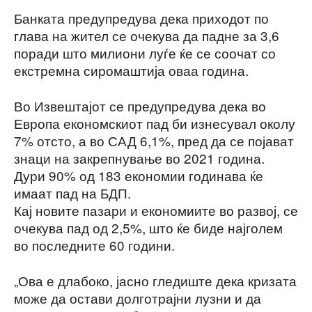
Банката предупредува дека приходот по
глава на жител се очекува да падне за 3,6
поради што милиони луѓе ќе се соочат со
екстремна сиромаштија оваа година.
Во Извештајот се предупредува дека во
Европа економскиот пад би изнесувал околу
7% отсто, а во САД 6,1%, пред да се појават
знаци на закрепнување во 2021 година.
Дури 90% од 183 економии годинава ќе
имаат пад на БДП.
Кај новите пазари и економиите во развој, се
очекува пад од 2,5%, што ќе биде најголем
во последните 60 години.
„Ова е длабоко, јасно гледиште дека кризата
може да остави долготрајни лузни и да