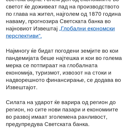
светот ќе доживеат пад на производството
по глава на жител, најголем од 1870 година
наваму, прогнозира Светската банка во
најновиот Извештај
„Глобални економски
перспективи“.
Најмногу ќе бидат погодени земјите во кои
пандемијата беше најтешка и кои во голема
мерка се потпираат на глобалната
економија, туризмот, извозот на стоки и
надворешното финансирање, се додава во
Извештајот.
Силата на ударот ќе варира од регион до
регион, но сите нови пазари и економиите
во развој имаат зголемена ранливост,
предупредува Светската банка.