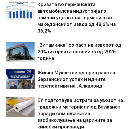
Кризата во германската
автомобилска индустрија го
намали уделот на Германија во
македонскиот извоз од 48,6% на
36,2%
„Витаминка“ со раст на извозот од
20% во првата половина од 2026
година
Живко Мукаетов од прва рака за
берзанскиот успех и идните
перспективи на „Алкалоид“
ЕУ подготвува истрага за увозот на
градежни материјали од Балканот
поради сомневања за
заобиколување на царините за
кинески производи