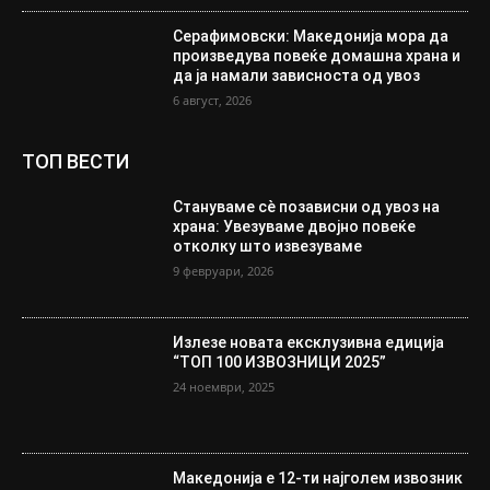
Серафимовски: Македонија мора да
произведува повеќе домашна храна и
да ја намали зависноста од увоз
6 август, 2026
ТОП ВЕСТИ
Стануваме сè позависни од увоз на
храна: Увезуваме двојно повеќе
отколку што извезуваме
9 февруари, 2026
Излезе новата ексклузивна едиција
“ТОП 100 ИЗВОЗНИЦИ 2025”
24 ноември, 2025
Македонија е 12-ти најголем извозник