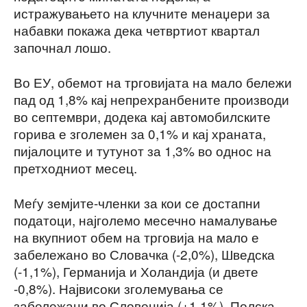
истражувањето на клучните менаџери за
набавки покажа дека четвртиот квартал
започнал лошо.
Во ЕУ, обемот на трговијата на мало бележи
пад од 1,8% кај непрехранбените производи
во септември, додека кај автомобилските
горива е зголемен за 0,1% и кај храната,
пијалоците и тутунот за 1,3% во однос на
претходниот месец.
Меѓу земјите-членки за кои се достапни
податоци, најголемо месечно намалување
на вкупниот обем на трговија на мало е
забележано во Словачка (-2,0%), Шведска
(-1,1%), Германија и Холандија (и двете
-0,8%). Највисоки зголемувања се
забележани во Словенија (+1,1%), Полска