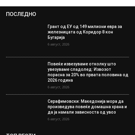
ПОСЛЕДНО
Грант од ЕУ од 149 милиони евра за
железницата од Коридор 8 кон
Бугарија
6 август, 2026
Повеќе извезуваме отколку што
увезуваме сладолед: Извозот
порасна за 20% во првата половина од
2026 година
6 август, 2026
Серафимовски: Македонија мора да
произведува повеќе домашна храна и
да ја намали зависноста од увоз
6 август, 2026