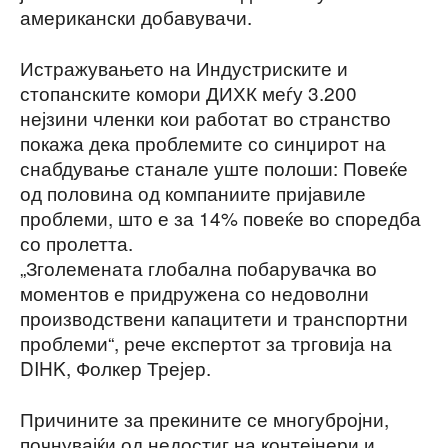
американски добавувачи.
Истражувањето на Индустриските и
стопанските комори ДИХК меѓу 3.200
нејзини членки кои работат во странство
покажа дека проблемите со синџирот на
снабдување станале уште полоши: Повеќе
од половина од компаниите пријавиле
проблеми, што е за 14% повеќе во споредба
со пролетта.
„Зголемената глобална побарувачка во
моментов е придружена со недоволни
производствени капацитети и транспортни
проблеми“, рече експертот за трговија на
DIHK, Фолкер Трејер.
Причините за прекините се многубројни,
почнувајќи од недостиг на контејнери и