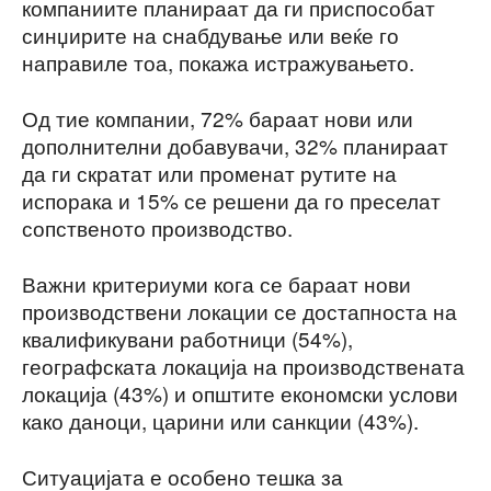
компаниите планираат да ги приспособат
синџирите на снабдување или веќе го
направиле тоа, покажа истражувањето.
Од тие компании, 72% бараат нови или
дополнителни добавувачи, 32% планираат
да ги скратат или променат рутите на
испорака и 15% се решени да го преселат
сопственото производство.
Важни критериуми кога се бараат нови
производствени локации се достапноста на
квалификувани работници (54%),
географската локација на производствената
локација (43%) и општите економски услови
како даноци, царини или санкции (43%).
Ситуацијата е особено тешка за