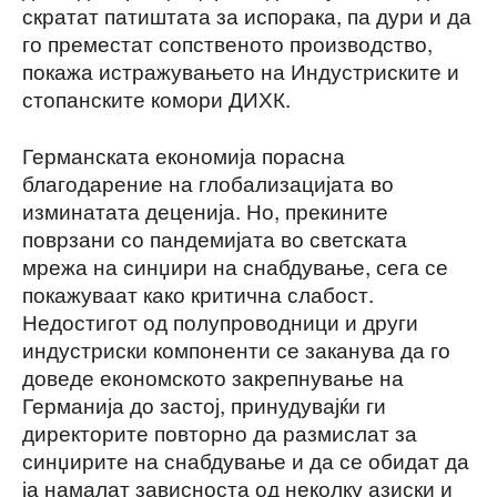
скратат патиштата за испорака, па дури и да
го преместат сопственото производство,
покажа истражувањето на Индустриските и
стопанските комори ДИХК.
Германската економија порасна
благодарение на глобализацијата во
изминатата деценија. Но, прекините
поврзани со пандемијата во светската
мрежа на синџири на снабдување, сега се
покажуваат како критична слабост.
Недостигот од полупроводници и други
индустриски компоненти се заканува да го
доведе економското закрепнување на
Германија до застој, принудувајќи ги
директорите повторно да размислат за
синџирите на снабдување и да се обидат да
ја намалат зависноста од неколку азиски и