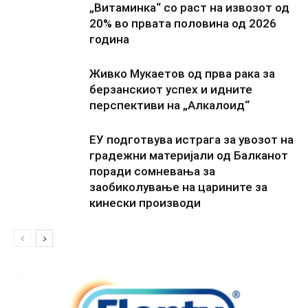
„Витаминка“ со раст на извозот од
20% во првата половина од 2026
година
Живко Мукаетов од прва рака за
берзанскиот успех и идните
перспективи на „Алкалоид“
ЕУ подготвува истрага за увозот на
градежни материјали од Балканот
поради сомневања за
заобиколување на царините за
кинески производи