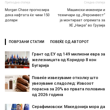
Претходна статија
Следна статија
Morgan Chase прогнозира
Машински инженери и
дека нафтата ќе чини 150
техничари од „Фероинвест“
долари
ја монтираат опремата за
ХЕ „Накра“ во Грузија
ПОВРЗАНИ СТАТИИ
ПОВЕЌЕ ОД АВТОРОТ
Грант од ЕУ од 149 милиони евра за
железницата од Коридор 8 кон
Бугарија
Повеќе извезуваме отколку што
увезуваме сладолед: Извозот
порасна за 20% во првата половина
од 2026 година
Серафимовски: Македонија мора да