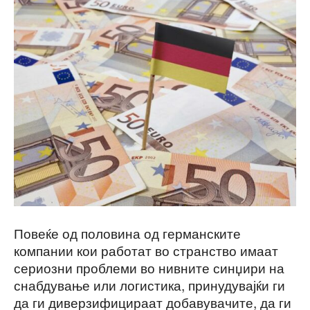
Повеќе од половина од германските
компании кои работат во странство имаат
сериозни проблеми во нивните синџири на
снабдување или логистика, принудувајќи ги
да ги диверзифицираат добавувачите, да ги