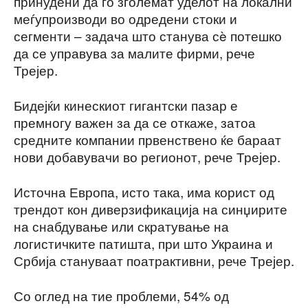
принудени да го зголемат уделот на локални
меѓупроизводи во одредени стоки и
сегменти – задача што станува сè потешко
да се управува за малите фирми, рече
Трејер.
Бидејќи кинескиот гигантски пазар е
премногу важен за да се откаже, затоа
средните компании првенствено ќе бараат
нови добавувачи во регионот, рече Трејер.
Источна Европа, исто така, има корист од
трендот кон диверзификација на синџирите
на снабдување или скратување на
логистичките патишта, при што Украина и
Србија стануваат поатрактивни, рече Трејер.
Со оглед на тие проблеми, 54% од