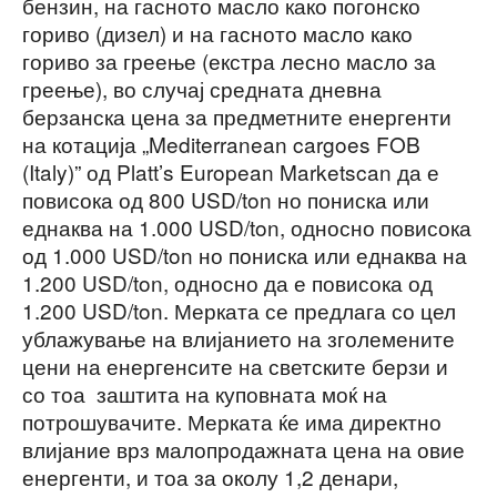
бензин, на гасното масло како погонско
гориво (дизел) и на гасното масло како
гориво за греење (екстра лесно масло за
греење), во случај средната дневна
берзанска цена за предметните енергенти
на котација „Mediterranean cargoes FOB
(Italy)” од Platt’s European Marketscan да е
повисока од 800 USD/ton но пониска или
еднаква на 1.000 USD/ton, односно повисока
од 1.000 USD/ton но пониска или еднаква на
1.200 USD/ton, односно да е повисока од
1.200 USD/ton. Мерката се предлага со цел
ублажување на влијанието на зголемените
цени на енергенсите на светските берзи и
со тоа заштита на куповната моќ на
потрошувачите. Мерката ќе има директно
влијание врз малопродажната цена на овие
енергенти, и тоа за околу 1,2 денари,