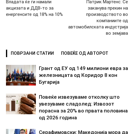
Владата ќе ги намали
Патрик Мартенс: Се
акцизата и ДДВ-то за
заканува прекин на
енергенсите од 18% на 10%
производството во
компаниите од
автомобилската индустрија
во земјава
ПОВРЗАНИ СТАТИИ
ПОВЕЌЕ ОД АВТОРОТ
Грант од ЕУ од 149 милиони евра за
железницата од Коридор 8 кон
Бугарија
Повеќе извезуваме отколку што
увезуваме сладолед: Извозот
порасна за 20% во првата половина
од 2026 година
Серафимовски: Македонија мора да