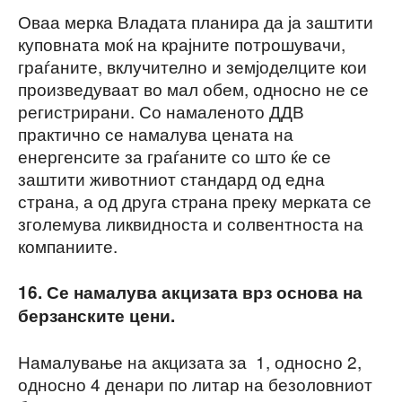
Оваа мерка Владата планира да ја заштити
куповната моќ на крајните потрошувачи,
граѓаните, вклучително и земјоделците кои
произведуваат во мал обем, односно не се
регистрирани. Со намаленото ДДВ
практично се намалува цената на
енергенсите за граѓаните со што ќе се
заштити животниот стандард од една
страна, а од друга страна преку мерката се
зголемува ликвидноста и солвентноста на
компаниите.
16. Се намалува акцизата врз основа на
берзанските цени.
Намалување на акцизата за 1, односно 2,
односно 4 денари по литар на безоловниот