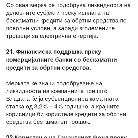
Со оваа мерка се подобрува ликвидноста на
деловните субјекти преку исплата на
бескаматни кредити за обртни средства по
поволни услови, а заради зголемените
трошоци за електрична енергија.
21. Финансиска поддршка преку
комерцијалните банки со бескаматни
кредити за обртни средства.
Мерката ќе значи подобрување на
ликвидноста на компаниите при што
Владата ќе ја субвенционира каматната
стапка од 3,2% – 4% годишно, а крајните
корисници би користеле кредити за обртни
средства без каматен трошок.
22.Користење на Гарантниот фонд преку