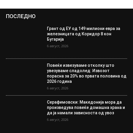
ПОСЛЕДНО
Грант од ЕУ од 149 милиони евра за
железницата од Коридор 8 кон
Бугарија
6 август, 2026
Повеќе извезуваме отколку што
увезуваме сладолед: Извозот
порасна за 20% во првата половина од
2026 година
6 август, 2026
Серафимовски: Македонија мора да
произведува повеќе домашна храна и
да ја намали зависноста од увоз
6 август, 2026