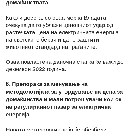
домаќинствата.
Како и досега, со оваа мерка Владата
очекува да го ублажи ценовниот удар од
растечката цена на електричната енергија
на светските берзи и да го заштити
животниот стандард на граѓаните.
Оваа повластена даночна стапка ќе важи до
декември 2022 година.
6. Препорака за менување на
методологијата за утврдување на цена за
домаќинства и мали потрошувачи кои се
на регулираниот пазар за електрична
енергија.
Новата методологија која ќе обезбеди