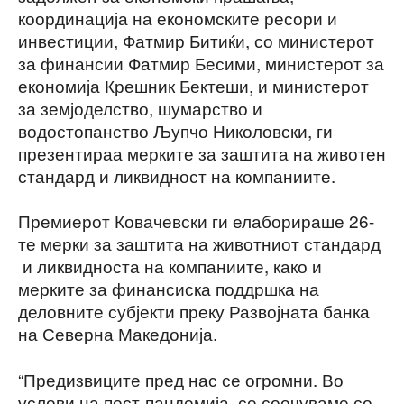
координација на економските ресори и
инвестиции, Фатмир Битиќи, со министерот
за финансии Фатмир Бесими, министерот за
економија Крешник Бектеши, и министерот
за земјоделство, шумарство и
водостопанство Љупчо Николовски, ги
презентираа мерките за заштита на животен
стандард и ликвидност на компаниите.
Премиерот Ковачевски ги елаборираше 26-
те мерки за заштита на животниот стандард
и ликвидноста на компаниите, како и
мерките за финансиска поддршка на
деловните субјекти преку Развојната банка
на Северна Македонија.
“Предизвиците пред нас се огромни. Во
услови на пост-пандемија, се соочуваме со