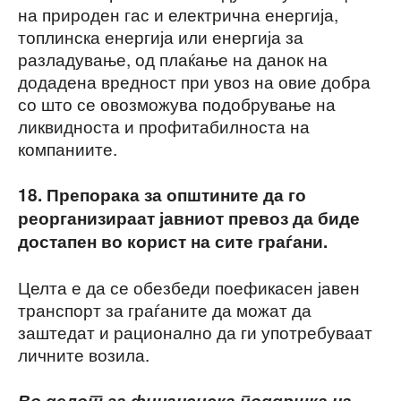
на природен гас и електрична енергија,
топлинска енергија или енергија за
разладување, од плаќање на данок на
додадена вредност при увоз на овие добра
со што се овозможува подобрување на
ликвидноста и профитабилноста на
компаниите.
18. Препорака за општините да го
реорганизираат јавниот превоз да биде
достапен во корист на сите граѓани.
Целта е да се обезбеди поефикасен јавен
транспорт за граѓаните да можат да
заштедат и рационално да ги употребуваат
личните возила.
Во делот за финансиска поддршка на