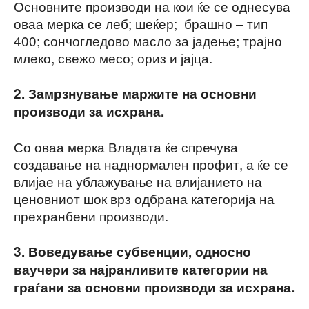
Основните производи на кои ќе се однесува
оваа мерка се леб; шеќер; брашно – тип
400; сончогледово масло за јадење; трајно
млеко, свежо месо; ориз и јајца.
2. Замрзнување маржите на основни
производи за исхрана.
Со оваа мерка Владата ќе спречува
создавање на наднормален профит, а ќе се
влијае на ублажување на влијанието на
ценовниот шок врз одбрана категорија на
прехранбени производи.
3. Воведување субвенции, односно
ваучери за најранливите категории на
граѓани за основни производи за исхрана.