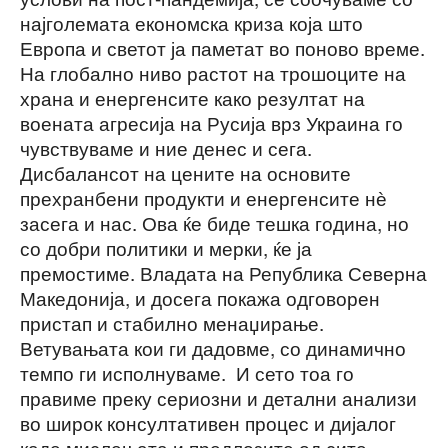
најголемата економска криза која што
Европа и светот ја паметат во поново време.
На глобално ниво растот на трошоците на
храна и енергенсите како резултат на
воената агресија на Русија врз Украина го
чувствуваме и ние денес и сега.
Дисбалансот на цените на основите
прехранбени продукти и енергенсите нѐ
засега и нас. Ова ќе биде тешка година, но
со добри политики и мерки, ќе ја
премостиме. Владата на Република Северна
Македонија, и досега покажа одговорен
пристап и стабилно менаџирање.
Ветувањата кои ги дадовме, со динамично
темпо ги исполнуваме. И сето тоа го
правиме преку сериозни и детални анализи
во широк консултативен процес и дијалог
каде мислењата и предлозите од сите