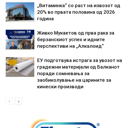
„Витаминка“ со раст на извозот од
20% во првата половина од 2026
година
Живко Мукаетов од прва рака за
берзанскиот успех и идните
перспективи на „Алкалоид“
ЕУ подготвува истрага за увозот на
градежни материјали од Балканот
поради сомневања за
заобиколување на царините за
кинески производи