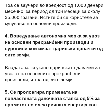
Тоа се ваучери во вредност од 1.000 денари
месечно, за период од три месеци за околу
35.000 граѓани. Истите би се користеле за
купување на основни производи.
4. Воведување автономна мерка за увоз
на основни прехранбени производи и
суровини кои имаат царински давачки од
сите земји.
Владата ќе ги укине царинските давачки за
увозот на основните прехранбени
производи, и тоа од сите земји.
5. Се пролонгира примената на
повластената даночната стапка од 5% за
прометот со електричната енергија кон