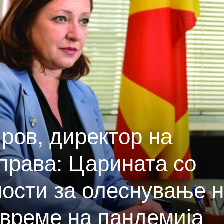
ров, директор на
права: Царината со
ности за олеснување 
 време на пандемија