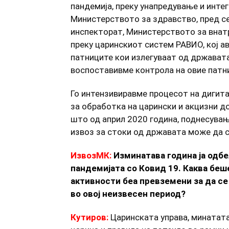
пандемија, преку унапредување и инте
Министерството за здравство, пред с
инспекторат, Министерството за внат
преку царинскиот систем РАВИО, кој а
патниците кои излегуваат од државата
воспоставивме контрола на овие патни
Го интензивиравме процесот на дигит
за обработка на царински и акцизни д
што од април 2020 година, поднесува
извоз за стоки од државата може да с
ИзвозМК:
Изминатава година ја одб
пандемијата со Ковид 19. Каква беше
активности беа превземени за да се
во овој неизвесен период?
Кутиров:
Царинската управа, минатат