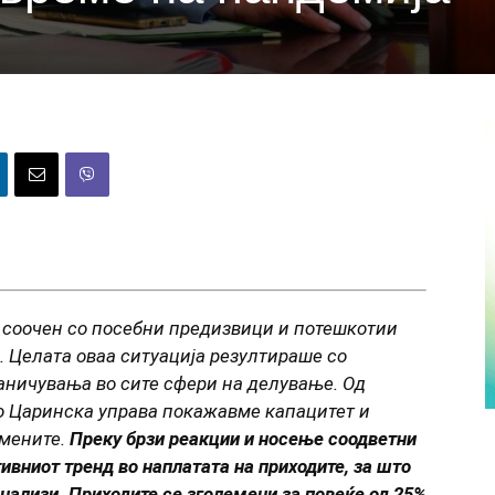
е соочен со посебни предизвици и потешкотии
 Целата оваа ситуација резултираше со
аничувања во сите сфери на делување. Од
о Царинска управа покажавме капацитет и
омените.
Преку брзи реакции и носење соодветни
ивниот тренд во наплатата на приходите, за што
анализи. Приходите се зголемени за повеќе од 25%