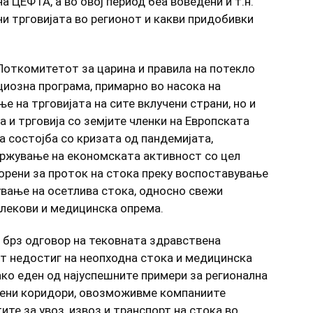
а ЦЕФТА, а во овој период беа воведени и т.н.
ни трговијата во регионот и какви придобивки
Поткомитетот за царина и правила на потекло
иозна програма, примарно во насока на
е на трговијата на сите вклучени страни, но и
 и трговија со земјите членки на Европската
а состојба со кризата од пандемијата,
држување на економската активност со цел
орени за проток на стока преку воспоставување
ување на осетлива стока, односно свежи
 лекови и медицинска опрема.
и брз одговор на тековната здравствена
ат недостиг на неопходна стока и медицинска
ако еден од најуспешните примери за регионална
лени коридори, овозможивме компаниите
те за увоз, извоз и транспорт на стока во