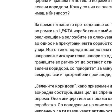
царина и правила на потекло во рамки н
зелени коридори. Колку со нив се олес
имаше бизнисот?
За време на нашето претседавање со 
во рамки на ЦЕФТА изработивме амбиц
реализација на заложбите за олеснувањ
во однос на прекуграничната соработка
унија. Исто така, поради новонастанат
направивме исклучителни напори за о
границите во регионот да останат отв
зелени коридори, со приоритет за мин
земјоделски и прехранбени производи,
„Зелените коридори“, како привремен 
вонредна состојба, имаа цел да спреч
опрема. Оваа иницијатива се покажа к
соработка. Со воведување на овие зе
непречено да ги извршуваат активности