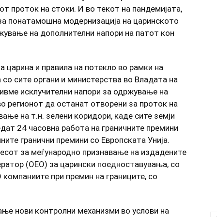
т проток на стоки. И во текот на пандемијата,
за понатамошна модернизација на царинското
жување на дополнителни напори на патот кон
 царина и правила на потекло во рамки на
 со сите органи и министерства во Владата на
вивме исклучителни напори за одржување на
о регионот да останат отворени за проток на
вање на т.н. зелени коридори, каде сите земји
дат 24 часовна работа на граничните премини
учните гранични премини со Европската Унија.
цесот за меѓународно признавање на издадените
ератор (ОЕО) за царински поедноставувања, со
компаниите при премин на границите, со
ање нови контролни механизми во услови на