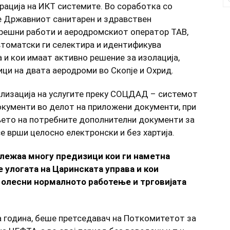
грација на ИКТ системите. Во соработка со
е Државниот санитарен и здравствен
решни работи и аеродромскиот оператор ТАВ,
втоматски ги селектира и идентификува
 и кои имаат активно решение за изолација,
ци на двата аеродроми во Скопје и Охрид.
ализација на услугите преку СОЦДАД – системот
окументи во делот на приложени документи, при
њето на потребните дополнителни документи за
е врши целосно електронски и без хартија.
ележаа многу предизици кои ги наметна
 улогата на Царинската управа и кои
 олесни нормалното работење и трговијата
а година, беше претседавач на Поткомитетот за