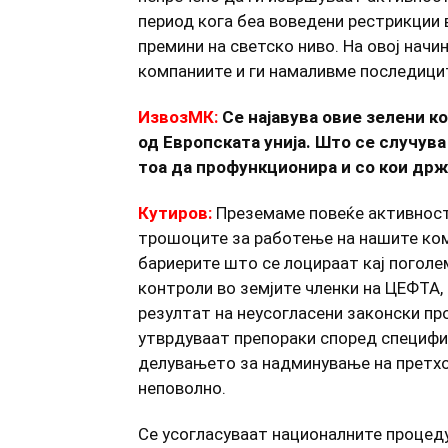
период кога беа воведени рестрикции
премини на светско ниво. На овој нач
компаниите и ги намаливме последици
ИзвозМК:
Се најавува овие зелени к
од Европската унија. Што се случува
тоа да профункционира и со кои др
Кутиров:
Преземаме повеќе активност
трошоците за работење на нашите ком
бариерите што се лоцираат кај поголе
контроли во земјите членки на ЦЕФТА, 
резултат на неусогласени законски про
утврдуваат препораки според специфич
делувањето за надминување на претхо
неповолно.
Се усогласуваат националните процеду