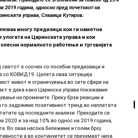
на 2019 година, односно пред почетокот на
аринската управа, Славица Кутиров.
ележаа многу предизици кои ги наметна
 улогата на Царинската управа и кои
 олесни нормалното работење и трговијата
ј светот е соочен со посебни предизвици и
 со КОВИД19. Целата оваа ситуација
иот живот и ограничувања во сите сфери на
акт е дека како Царинска управа покажавме
ување на промените. Преку брзи реакции и
а го задржиме позитивниот тренд во наплатата
лтатите од последните анализи. Приходите се
а 2020 и за над 10% во однос на 2019 година,
а. Во оваа насока бележиме и голем број
ктивности а во континуитет се преземаат низа