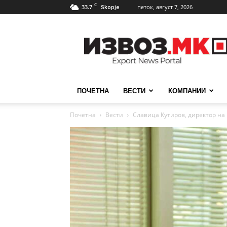
C
33.7
петок, август 7, 2026
Skopje
ИзвозМК
ПОЧЕТНА
ВЕСТИ
КОМПАНИИ
Почетна
Вести
Славица Кутиров, директор на 