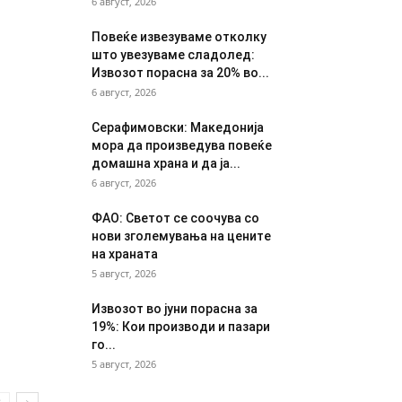
6 август, 2026
Повеќе извезуваме отколку
што увезуваме сладолед:
Извозот порасна за 20% во...
6 август, 2026
Серафимовски: Македонија
мора да произведува повеќе
домашна храна и да ја...
6 август, 2026
ФАО: Светот се соочува со
нови зголемувања на цените
на храната
5 август, 2026
Извозот во јуни порасна за
19%: Кои производи и пазари
го...
5 август, 2026