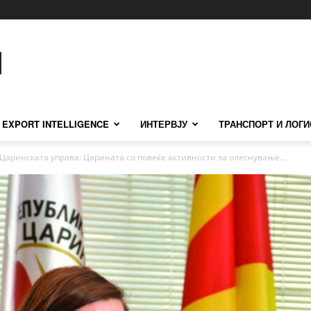
EXPORT INTELLIGENCE
ИНТЕРВЈУ
ТРАНСПОРТ И ЛОГИ
Царинската управа: Царината со повеќе активности за олеснување...