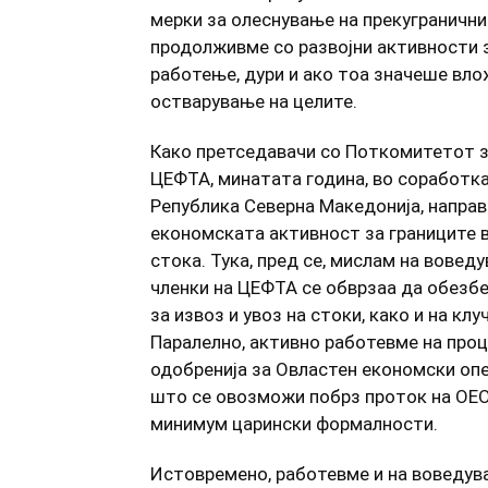
мерки за олеснување на прекуграничнио
продолживме со развојни активности 
работење, дури и ако тоа значеше вло
остварување на целите.
Како претседавачи со Поткомитетот за
ЦЕФТА, минатата година, во соработка
Република Северна Македонија, напра
економската активност за границите в
стока. Тука, пред се, мислам на воведу
членки на ЦЕФТА се обврзаа да обезбе
за извоз и увоз на стоки, како и на кл
Паралелно, активно работевме на про
одобренија за Овластен економски оп
што се овозможи побрз проток на ОЕО 
минимум царински формалности.
Истовремено, работевме и на воведув