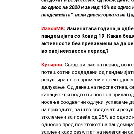
во однос на 2020 и за над 10% во однос 
пандемијата
”
, вели директорката на Ц
ИзвозМК:
Изминатава година ја одб
пандемијата со Ковид 19. Каква беше
активности беа превземени за да се
во овој неизвесен период?
Кутиров:
Сведоци сме на период во ко
потешкотии создадени од пандемијата
резултираше со промени во секојдневн
делување. Од денешна перспектива, ф
капацитет и подготвеност за прилагод
носење соодветни одлуки, успеавме д
на приходите, за што сведочат и резу
зголемени за повеќе од 25% во однос н
односно пред почетокот на пандемијат
заплени како резултат на нелегални а