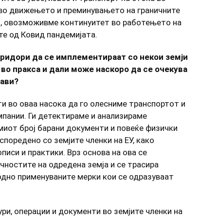
 во движењето и преминувањето на граничните
ин, овозможивме континуитет во работењето на
те од Ковид пандемијата.
оридори да се имплементираат со некои земји
 во пракса и дали може наскоро да се очекува
жави?
и во оваа насока да го олесниме транспортот и
пании. Ги детектираме и анализираме
миот број барани документи и повеќе физички
споредено со земјите членки на ЕУ, како
писи и практики. Врз основа на ова се
ностите на одредена земја и се трасира
дно применуваните мерки кои се одразуваат
ри, операции и документи во земјите членки на