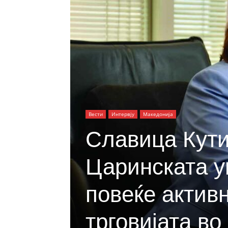
Вести
Интервју
Македонија
Славица Кути
Царинската у
повеќе актив
трговијата во