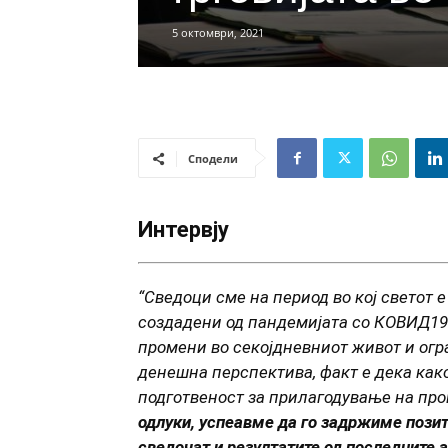
5 октомври, 2021
Сподели
Интервју
“Сведоци сме на период во кој светот 
создадени од пандемијата со КОВИД19.
промени во секојдневниот живот и огр
денешна перспектива, факт е дека как
подготвеност за прилагодување на пр
одлуки, успеавме да го задржиме позит
сведочат и резултатите од последните 