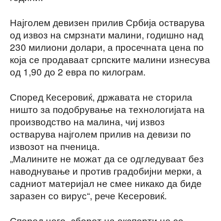
Најголем девизен прилив Србија остварува
од извоз на смрзнати малини, годишно над
230 милиони долари, а просечната цена по
која се продаваат српските малини изнесува
од 1,90 до 2 евра по килограм.
Според Кесеровиќ, државата не сторила
ништо за подобрување на технологијата на
производство на малина, чиј извоз
остварува најголем прилив на девизи по
извозот на пченица.
„Малините не можат да се одгледуваат без
наводнување и против градобијни мерки, а
садниот материјал не смее никако да биде
заразен со вирус“, рече Кесеровиќ.
Според него „зборот на експерти не се