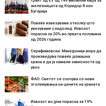
Грант од ЕУ од 149 милиони евра за
железницата од Коридор 8 кон
Бугарија
Повеќе извезуваме отколку што
увезуваме сладолед: Извозот
порасна за 20% во првата половина
од 2026 година
Серафимовски: Македонија мора да
произведува повеќе домашна
храна и да ја намали зависноста од
увоз
ФАО: Светот се соочува со нови
зголемувања на цените на храната
Извозот во јуни порасна за 19%: