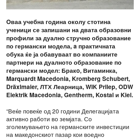
Oваа учебна година околу стотина
ученици се запишани на двата образовни
профили за дуално стручно образование
по германски модела, a практичната
обука ќе ја обавуваат во компаниите
партнери на дуалното образование по
германски модел: Бракo, Витаминка,
Marquardt Macedonia, Kromberg Schubert,
Dräxlmaier, ЛТХ Леарница, WIK Prilep, ODW
Elektrik Macedonia, Gentherm, Kostal и Kiel.
“Веќе повеќе од 20 години Делегацијата
активно работи во земјата. Со
зголемувањето на германските инвестиции
на македонскиот пазар кои воедно