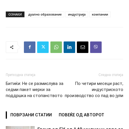
ОЗНАКИ
дуално образование
индустрија
компании
Претходна статија
Следна статија
Битиќи: Не се размислува за
По четири месеци раст,
седми пакет мерки за
индустриското
поддршка на стопанството
производство со пад во јули
ПОВРЗАНИ СТАТИИ
ПОВЕЌЕ ОД АВТОРОТ