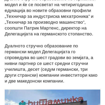
модел и ќе се посветат на четиригодишна
едукација во новите образовни профили
„Техничар за индустриска мехатроника“ и
„Техничар за производно машинство“,
соопшти Патрик Мартенс, директор на
Делегацијата на германското стопанство.
Дуалното стручно образование по
германски модел Делегацијата го
спроведува во шест градови во земјата, а
нивни партнер се шест средни стручни
училишта, десет (седум германски, три
други странски) компании инвеститори како
и две македонски компании.