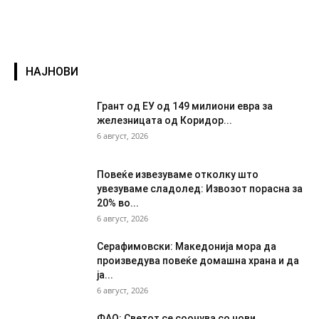
НАЈНОВИ
Грант од ЕУ од 149 милиони евра за
железницата од Коридор...
6 август, 2026
Повеќе извезуваме отколку што
увезуваме сладолед: Извозот порасна за
20% во...
6 август, 2026
Серафимовски: Македонија мора да
произведува повеќе домашна храна и да
ја...
6 август, 2026
ФАО: Светот се соочува со нови