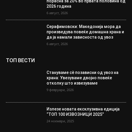
порасна за 20% во првата половина од
2026 година
6 август, 2026
Серафимовски: Македонија мора да
произведува повеќе домашна храна и
да ја намали зависноста од увоз
6 август, 2026
ТОП ВЕСТИ
Стануваме сè позависни од увоз на
храна: Увезуваме двојно повеќе
отколку што извезуваме
9 февруари, 2026
Излезе новата ексклузивна едиција
“ТОП 100 ИЗВОЗНИЦИ 2025”
24 ноември, 2025