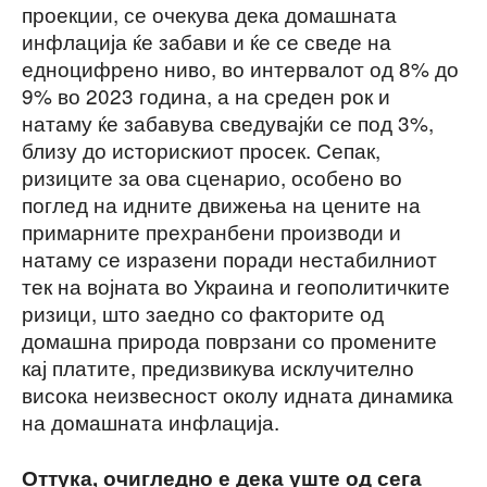
проекции, се очекува дека домашната
инфлација ќе забави и ќе се сведе на
едноцифрено ниво, во интервалот од 8% до
9% во 2023 година, а на среден рок и
натаму ќе забавува сведувајќи се под 3%,
близу до историскиот просек. Сепак,
ризиците за ова сценарио, особено во
поглед на идните движења на цените на
примарните прехранбени производи и
натаму се изразени поради нестабилниот
тек на војната во Украина и геополитичките
ризици, што заедно со факторите од
домашна природа поврзани со промените
кај платите, предизвикува исклучително
висока неизвесност околу идната динамика
на домашната инфлација.
Оттука, очигледно е дека уште од сега