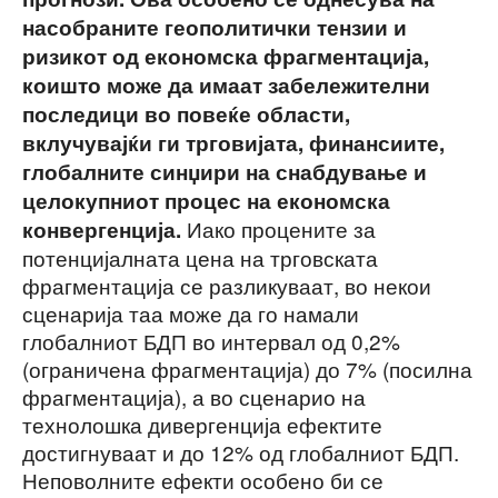
насобраните геополитички тензии и
ризикот од економска фрагментација,
коишто може да имаат забележителни
последици во повеќе области,
вклучувајќи ги трговијата, финансиите,
глобалните синџири на снабдување и
целокупниот процес на економска
Иако процените за
конвергенција.
потенцијалната цена на трговската
фрагментација се разликуваат, во некои
сценарија таа може да го намали
глобалниот БДП во интервал од 0,2%
(ограничена фрагментација) до 7% (посилна
фрагментација), а во сценарио на
технолошка дивергенција ефектите
достигнуваат и до 12% од глобалниот БДП.
Неповолните ефекти особено би се