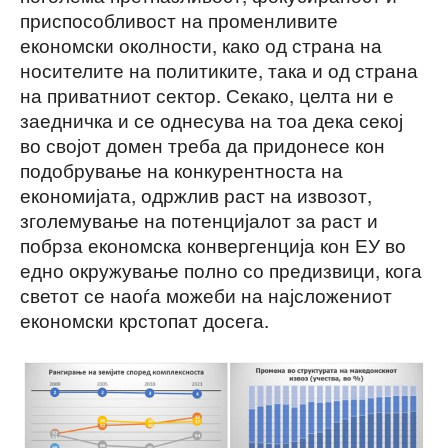
приспособливост на променливите
економски околности, како од страна на
носителите на политиките, така и од страна
на приватниот сектор. Секако, целта ни е
заедничка и се однесува на тоа дека секој
во својот домен треба да придонесе кон
подобрување на конкурентноста на
економијата, одржлив раст на извозот,
зголемување на потенцијалот за раст и
побрза економска конвергенција кон ЕУ во
едно окружување полно со предизвици, кога
светот се наоѓа можеби на најсложениот
економски крстопат досега.