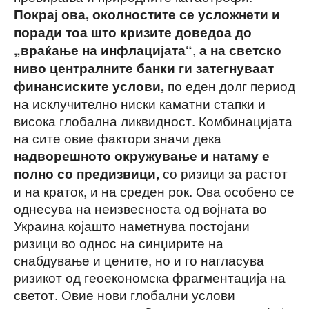
Покрај ова, околностите се усложнети и
поради тоа што кризите доведоа до
,
„враќање на инфлацијата“
а на светско
ниво централните банки ги затегнуваат
по еден долг период
финансиските услови,
на исклучително ниски каматни стапки и
висока глобална ликвидност. Комбинацијата
на сите овие фактори значи дека
надворешното окружување и натаму е
со ризици за растот
полно со предизвици,
и на краток, и на среден рок. Ова особено се
однесува на неизвесноста од војната во
Украина којашто наметнува постојани
ризици во однос на синџирите на
снабдување и цените, но и го нагласува
ризикот од геоекономска фрагментација на
светот. Овие нови глобални услови