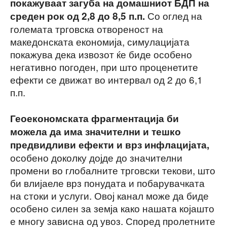
покажуваат загуба на домашниот БДП на
Со оглед на
среден рок од 2,8 до 8,5 п.п.
големата трговска отвореност на
македонската економија, симулацијата
покажува дека извозот ќе биде особено
негативно погоден, при што проценетите
ефекти се движат во интервал од 2 до 6,1
п.п.
Геоекономската фрагментација би
можела да има значителни и тешко
предвидливи ефекти и врз инфлацијата,
особено доколку дојде до значителни
промени во глобалните трговски текови, што
би влијаеле врз понудата и побарувачката
на стоки и услуги. Овој канал може да биде
особено силен за земја како нашата којашто
е многу зависна од увоз. Според пролетните