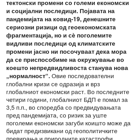
тектонски промени со големи економски
и социјални последици. Појавата на
пандемијата на ковид-19, денешните
сериозни ризици од геоекономската
фрагментација, но и сѐ поголемите
видливи последици од климатските
промени јасно ни посочуваат дека мора
да се приспособиме на окружување во
коешто непредвидливоста станува нова
Овие последователни
„нормалност“.
глобални кризи се одразија и врз
глобалниот економски раст. Во последните
четири години, глобалниот БДП е помал за
3,5 п.п., во споредба со предвидувањата
пред пандемијата, со ризик за уште
поголеми економски загуби коишто може да
бидат предизвикани од геополитичките
превирања и природните катастрофи.