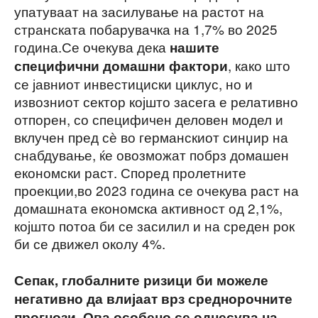
упатуваат на засилување на растот на
странската побарувачка на 1,7% во 2025
година.Се очекува дека
нашите
, како што
специфични домашни фактори
се јавниот инвестициски циклус, но и
извозниот сектор којшто засега е
релативно
отпорен, со специфичен деловен модел и
вклучен пред сѐ во германскиот синџир на
снабдување, ќе овозможат побрз домашен
економски раст. Според пролетните
проекции,во 2023 година се очекува раст на
домашната економска активност од 2,1%,
којшто потоа би се засилил и на среден рок
би се движел околу 4%.
Сепак, глобалните ризици би можеле
негативно да влијаат врз среднорочните
прогнози. Ова особено се однесува на