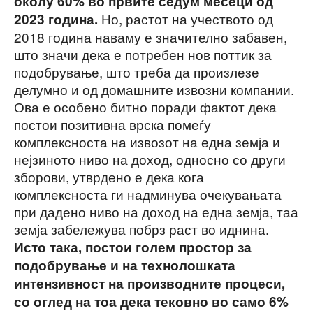
околу 60% во првите седум месеци од
Но, растот на учеството од
2023 година.
2018 година наваму е значително забавен,
што значи дека е потребен нов поттик за
подобрување, што треба да произлезе
делумно и од домашните извозни компании.
Ова е особено битно поради фактот дека
постои позитивна врска помеѓу
комплексноста на извозот на една земја и
нејзиното ниво на доход, односно со други
зборови, утврдено е дека кога
комплексноста ги надминува очекувањата
при дадено ниво на доход на една земја, таа
земја забележува побрз раст во иднина.
Исто така, постои голем простор за
подобрување и на технолошката
интензивност на производните процеси,
со оглед на тоа дека тековно во само 6%