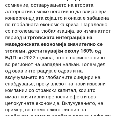
сомнение, остварувањето на втората
алтернатива може негативно да влијае врз
конвергенцијата којашто и онака е забавена
по глобалната економска криза. Паралелно
со поголемата глобализација, во изминатиот
период и
трговската интеграција на
македонската економија значително се
зголеми, достигнувајќи околу 160% од
во 2022 година, што е највисоко ниво
БДП
во регионот на Западен Балкан. Голем дел
од оваа интеграција е одраз и на
вклучувањето во глобалните синџири на
снабдување, преку влезот на нови извозни
компании со странски капитал, коишто
имаат позитивни преносни ефекти врз
целокупната економија. Вклучувањето, на
пример, во германскиот синџир на
снабдување имаше особено поволни ефекти