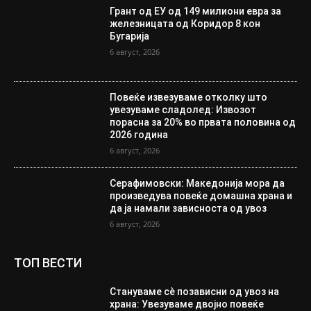
Грант од ЕУ од 149 милиони евра за
железницата од Коридор 8 кон
Бугарија
6 август, 2026
Повеќе извезуваме отколку што
увезуваме сладолед: Извозот
порасна за 20% во првата половина од
2026 година
6 август, 2026
Серафимовски: Македонија мора да
произведува повеќе домашна храна и
да ја намали зависноста од увоз
6 август, 2026
ТОП ВЕСТИ
Стануваме сè позависни од увоз на
храна: Увезуваме двојно повеќе