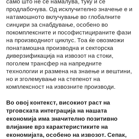
само што не се намалува, туку и се
продлабочува. Од исклучително значење е и
натамошното вклучување во глобалните
синџири за снабдување, особено во
покомплексните и пософистицираните фази
на производниот циклус. Тоа ќе овозможи
понатамошна производна и секторска
диверзификација на извозот на стоки,
поголем трансфер на напредните
технологии и размена на знаење и вештини,
но и зголемување на степенот на
комплексност на извозните производи.
Во овој контекст, високиот раст на
трговската интеграција на нашата
економија има значително позитивно
влијание врз карактеристиките на
економијата, особено на извозот. Сепак,