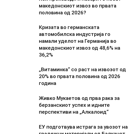
македонскиот извоз во првата
половина од 2026?
Кризата во германската
автомобилска индустрија го
намали уделот на Германија во
македонскиот извоз од 48,6% на
36,2%
„Витаминка“ со раст на извозот од
20% во првата половина од 2026
година
Живко Мукаетов од прва рака за
берзанскиот успех и идните
перспективи на „Алкалоид“
ЕУ подготвува истрага за увозот на
градежни материјали од Балканот