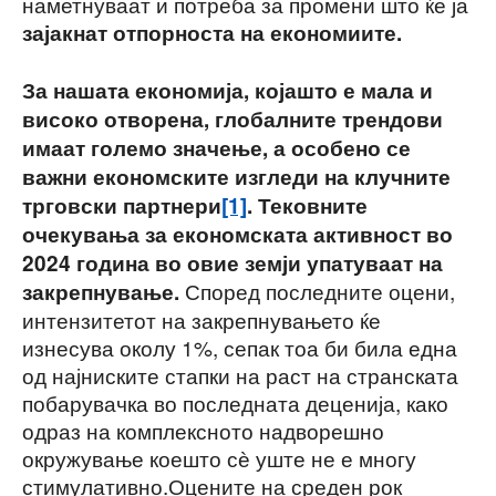
наметнуваат и потреба за промени што ќе ја
зајакнат отпорноста на економиите.
За нашата економија, којашто е мала и
високо отворена, глобалните трендови
имаат големо значење, а особено се
важни економските изгледи на клучните
трговски партнери
[1]
. Тековните
очекувања за економската активност во
2024 година во овие земји упатуваат на
Според последните оцени,
закрепнување.
интензитетот на закрепнувањето ќе
изнесува околу 1%, сепак тоа би била една
од најниските стапки на раст на странската
побарувачка во последната деценија, како
одраз на комплексното надворешно
окружување коешто сѐ уште не е многу
стимулативно.Оцените на среден рок