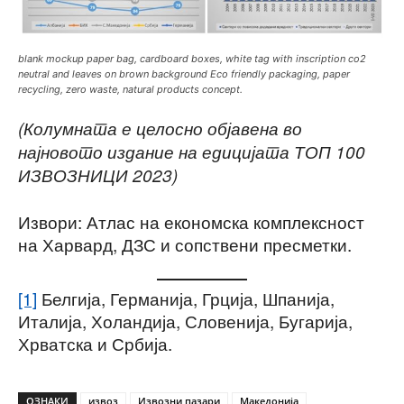
blank mockup paper bag, cardboard boxes, white tag with inscription co2
neutral and leaves on brown background Eco friendly packaging, paper
recycling, zero waste, natural products concept.
(Колумната е целосно објавена во
најновото издание на едицијата ТОП 100
ИЗВОЗНИЦИ 2023)
Извори: Атлас на економска комплексност
на Харвард, ДЗС и сопствени пресметки.
[1]
Белгија, Германија, Грција, Шпанија,
Италија, Холандија, Словенија, Бугарија,
Хрватска и Србија.
ОЗНАКИ
извоз
Извозни пазари
Македонија