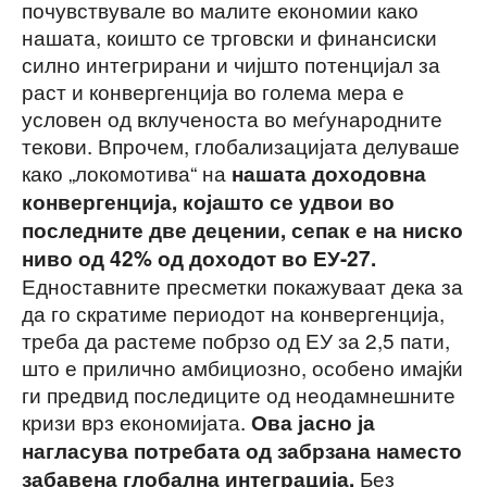
почувствувале во малите економии како
нашата, коишто се трговски и финансиски
силно интегрирани и чијшто потенцијал за
раст и конвергенција во голема мера е
условен од вклученоста во меѓународните
текови. Впрочем, глобализацијата делуваше
како „локомотива“ на
нашата доходовна
конвергенција, која
што
се удвои во
последните две децении,
сепак
е
на
ниск
о
ниво од
4
2
% од доходот во ЕУ
-27
.
Едноставните пресметки покажуваат дека за
да го скратиме периодот на конвергенција,
треба да растеме побрзо од ЕУ за 2,5 пати,
што е прилично амбициозно, особено имајќи
ги предвид последиците од неодамнешните
кризи врз економијата.
Ова јасно ја
нагласува потребата од забрзана наместо
Без
забавена глобална интеграција
.