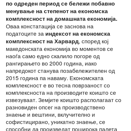
по одреден период се бележи побавно
менување на степенот на економска
комплексност на домашната економија.
Оваа констатација се заснова на
податоците за
индексот на економска
, според кој
комплексност на Харвард
македонската економија во моментов се
наоѓа само едно скалило погоре од
рангирањето во 2000 година, иако
напредокот станува позабележителен од
2015 година па наваму. Економската
комплексност е во тесна поврзаност со
комплексноста на производите коишто се
извезуваат. Земјите коишто располагаат со
разновиден опсег на производствено
знаење и вештини, вклучително и
софистицирано, уникатно знаење, се
способни да произведат поширока палета