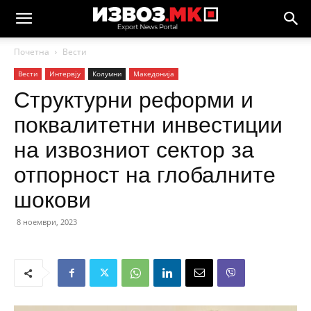
Почетна
Вести
Вести
Интервју
Колумни
Македонија
Структурни реформи и
поквалитетни инвестиции
на извозниот сектор за
отпорност на глобалните
шокови
8 ноември, 2023