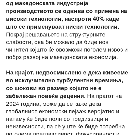
од македонската индустрија
производството се одвива со примена на
високи технологии, наспроти 40% каде
што се применуваат ниски технологии.
Покрај решавањето на структурните
слабости, ова би можело да биде нов
чинител којшто ќе овозможи поголем извоз и
побрз развој на македонската економија.
На крајот, недвосмислено е дека живееме
во исклучително турбулентни времиња,
со шокови во размер којшто не е
На прагот на
забележан повеќе децении.
2024 година, може да се каже дека
глобалниот економски пејзаж веројатно и
натаму ќе биде полн со предизвици и
неизвесности, па сѐ уште ќе биде потребна
поголема претпазливост, фокусираност и