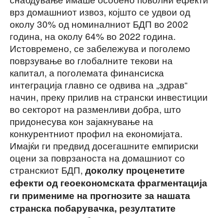
врз домашниот извоз, којшто се удвои од
околу 30% од номиналниот БДП во 2002
година, на околу 64% во 2022 година.
Истовремено, се забележува и поголемо
поврзување во глобалните текови на
капитал, а поголемата финансиска
интеграција главно се одвива на „здрав“
начин, преку прилив на странски инвестиции
во секторот на разменливи добра, што
придонесува кон зајакнување на
конкурентниот профил на економијата.
Имајќи ги предвид досегашните емпириски
оцени за поврзаноста на домашниот со
странскиот БДП,
доколку проценетите
ефекти од геоекономската фрагментација
ги примениме на прогнозите за нашата
странска побарувачка, резултатите