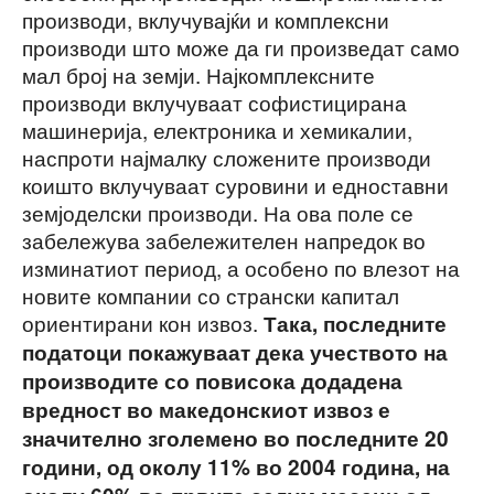
производи, вклучувајќи и комплексни
производи што може да ги произведат само
мал број на земји. Најкомплексните
производи вклучуваат софистицирана
машинерија, електроника и хемикалии,
наспроти најмалку сложените производи
коишто вклучуваат суровини и едноставни
земјоделски производи. На ова поле се
забележува забележителен напредок во
изминатиот период, а особено по влезот на
новите компании со странски капитал
ориентирани кон извоз.
Така, последните
податоци покажуваат дека учеството на
производите со повисока додадена
вредност во македонскиот извоз е
значително зголемено во последните 20
години, од околу 11% во 2004 година, на