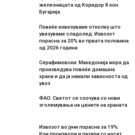
железницата од Коридор 8 кон
Бугарија
Повеќе извезуваме отколку што
увезуваме сладолед: Извозот
порасна за 20% во првата половина
од 2026 година
Серафимовски: Македонија мора да
произведува повеќе домашна
храна и да ја намали зависноста од
увоз
ФАО: Светот се соочува со нови
зголемувања на цените на храната
Извозот во јуни порасна за 19%:
Кои производи и пазари го носат