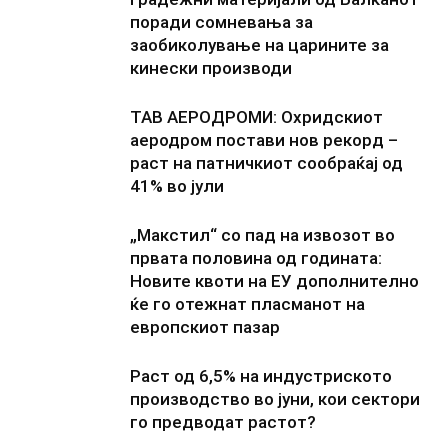
поради сомневања за
заобиколување на царините за
кинески производи
ТАВ АЕРОДРОМИ: Охридскиот
аеродром постави нов рекорд –
раст на патничкиот сообраќај од
41% во јули
„Макстил“ со пад на извозот во
првата половина од годината:
Новите квоти на ЕУ дополнително
ќе го отежнат пласманот на
европскиот пазар
Раст од 6,5% на индустриското
производство во јуни, кои сектори
го предводат растот?