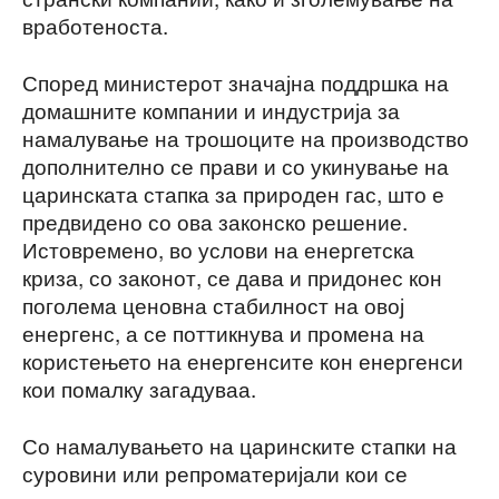
вработеноста.
Според министерот значајна поддршка на
домашните компании и индустрија за
намалување на трошоците на производство
дополнително се прави и со укинување на
царинската стапка за природен гас, што е
предвидено со ова законско решение.
Истовремено, во услови на енергетска
криза, со законот, се дава и придонес кон
поголема ценовна стабилност на овој
енергенс, а се поттикнува и промена на
користењето на енергенсите кон енергенси
кои помалку загадуваа.
Со намалувањето на царинските стапки на
суровини или репроматеријали кои се