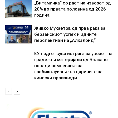
„Витаминка“ со раст на извозот од
20% во првата половина од 2026
година
Живко Мукаетов од прва рака за
берзанскиот успех и идните
перспективи на „Алкалоид“
ЕУ подготвува истрага за увозот на
градежни материјали од Балканот
поради сомневања за
заобиколување на царините за
кинески производи