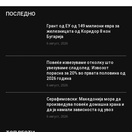
ПОСЛЕДНО
Грант од ЕУ од 149 милиони евра за
железницата од Коридор 8 кон
Бугарија
6 август, 2026
Повеќе извезуваме отколку што
увезуваме сладолед: Извозот
порасна за 20% во првата половина од
2026 година
6 август, 2026
Серафимовски: Македонија мора да
произведува повеќе домашна храна и
да ја намали зависноста од увоз
6 август, 2026