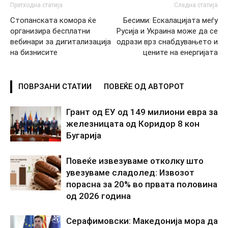
Претходна статија
Следна статија
Стопанската комора ќе
Бесими: Ескалацијата меѓу
организира бесплатни
Русија и Украина може да се
вебинари за дигитализација
одрази врз снабдувањето и
на бизнисите
цените на енергијата
ПОВРЗАНИ СТАТИИ
ПОВЕЌЕ ОД АВТОРОТ
Грант од ЕУ од 149 милиони евра за
железницата од Коридор 8 кон
Бугарија
Повеќе извезуваме отколку што
увезуваме сладолед: Извозот
порасна за 20% во првата половина
од 2026 година
Серафимовски: Македонија мора да