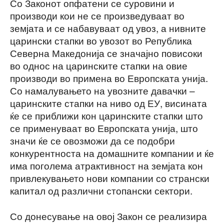
Со Законот опфатени се суровини и
производи кои не се произведуваат во
земјата и се набавуваат од увоз, а нивните
царински стапки во увозот во Република
Северна Македонија се значајно повисоки
во однос на царинските стапки на овие
производи во примена во Европската унија.
Со намалувањето на увозните давачки –
царинските стапки на ниво од ЕУ, висината
ќе се приближи кон царинските стапки што
се применуваат во Европската унија, што
значи ќе се овозможи да се подобри
конкурентноста на домашните компании и ќе
има поголема атрактивност на земјата кон
привлекувањето нови компании со странски
капитал од различни стопански сектори.
Со донесување на овој Закон се реализира