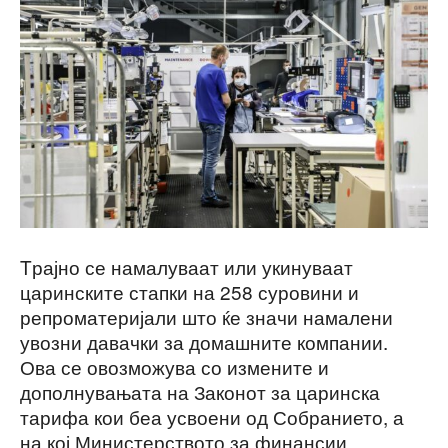
Tрајно се намалуваат или укинуваат
царинските стапки на 258 суровини и
репроматеријали што ќе значи намалени
увозни давачки за домашните компании.
Ова се овозможува со измените и
дополнувањата на Законот за царинска
тарифа кои беа усвоени од Собранието, а
на кој Министерството за финансии