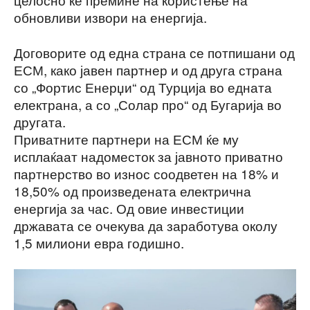
обновливи извори на енергија.
Договорите од една страна се потпишани од
ЕСМ, како јавен партнер и од друга страна
со „Фортис Енерџи“ од Турција во едната
електрана, а со „Солар про“ од Бугарија во
другата.
Приватните партнери на ЕСМ ќе му
исплаќаат надоместок за јавното приватно
партнерство во износ соодветен на 18% и
18,50% од произведената електрична
енергија за час. Од овие инвестиции
државата се очекува да заработува околу
1,5 милиони евра годишно.