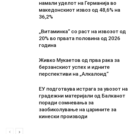
намали уделот на Германија во
македонскиот извоз од 48,6% на
36,2%
„Витаминка“ со раст на извозот од
20% во првата половина од 2026
година
Живко Мукаетов од прва рака за
берзанскиот успех и идните
перспективи на „Алкалоид“
ЕУ подготвува истрага за увозот на
градежни материјали од Балканот
поради сомневања за
заобиколување на царините за
кинески производи