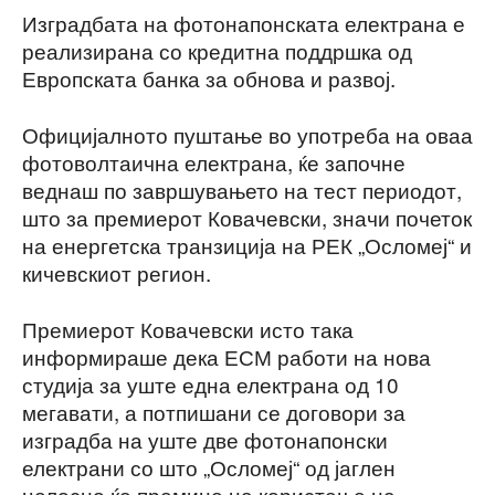
Изградбата на фотонапонската електрана е
реализирана со кредитна поддршка од
Европската банка за обнова и развој.
Официјалното пуштање во употреба на оваа
фотоволтаична електрана, ќе започне
веднаш по завршувањето на тест периодот,
што за премиерот Ковачевски, значи почеток
на енергетска транзиција на РЕК „Осломеј“ и
кичевскиот регион.
Премиерот Ковачевски исто така
информираше дека ЕСМ работи на нова
студија за уште една електрана од 10
мегавати, а потпишани се договори за
изградба на уште две фотонапонски
електрани со што „Осломеј“ од јаглен
целосно ќе премине на користење на