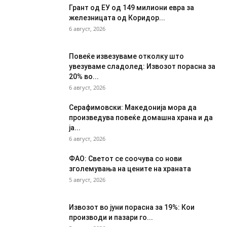
Грант од ЕУ од 149 милиони евра за
железницата од Коридор...
6 август, 2026
Повеќе извезуваме отколку што
увезуваме сладолед: Извозот порасна за
20% во...
6 август, 2026
Серафимовски: Македонија мора да
произведува повеќе домашна храна и да
ја...
6 август, 2026
ФАО: Светот се соочува со нови
зголемувања на цените на храната
5 август, 2026
Извозот во јуни порасна за 19%: Кои
производи и пазари го...