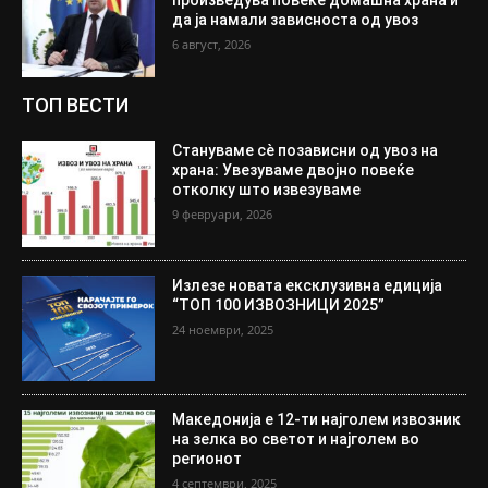
да ја намали зависноста од увоз
6 август, 2026
ТОП ВЕСТИ
Стануваме сè позависни од увоз на
храна: Увезуваме двојно повеќе
отколку што извезуваме
9 февруари, 2026
Излезе новата ексклузивна едиција
“ТОП 100 ИЗВОЗНИЦИ 2025”
24 ноември, 2025
Македонија е 12-ти најголем извозник
на зелка во светот и најголем во
регионот
4 септември, 2025