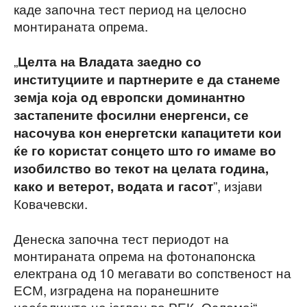
каде започна тест период на целосно
монтираната опрема.
„
Целта на Владата заедно со
институциите и партнерите е да станеме
земја која од европски доминантно
застапените фосилни енергенси, се
насочува кон енергетски капацитети кои
ќе го користат сонцето што го имаме во
изобилство во текот на целата година,
”, изјави
како и ветерот, водата и гасот
Ковачевски.
Денеска започна тест периодот на
монтираната опрема на фотонапонска
електрана од 10 мегавати во сопственост на
ЕСМ, изградена на поранешните
наоѓалишта на јаглен во РЕК „Осломеј“.