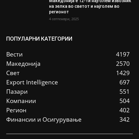
Македонија е 12-ти најголем извозник
на зелка во светот и најголем во
регионот
4 септември, 2025
ПОПУЛАРНИ КАТЕГОРИИ
Вести
4197
Македонија
2570
Свет
1429
Еxport Intelligence
697
Пазари
551
Компании
504
Регион
402
Финансии и Осигурување
342