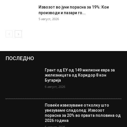
Извозот во јуни порасна за 19%: Кои
производи и пазари го...
5 август, 2026
ПОСЛЕДНО
Грант од ЕУ од 149 милиони евра за
железницата од Коридор 8 кон
Бугарија
6 август, 2026
Повеќе извезуваме отколку што
увезуваме сладолед: Извозот
порасна за 20% во првата половина од
2026 година
6 август, 2026