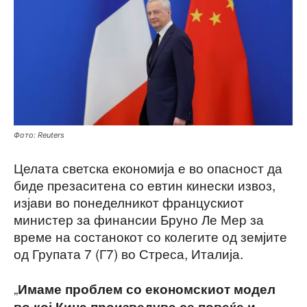
Фото: Reuters
Целата светска економија е во опасност да
биде презаситена со евтин кинески извоз,
изјави во понеделникот францускиот
министер за финансии Бруно Ле Мер за
време на состанокот со колегите од земјите
од Групата 7 (Г7) во Стреса, Италија.
„
Имаме проблем со економскиот модел
во кој Кина произведува се повеќе и