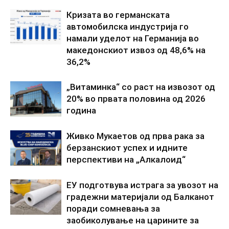
Кризата во германската
автомобилска индустрија го
намали уделот на Германија во
македонскиот извоз од 48,6% на
36,2%
„Витаминка“ со раст на извозот од
20% во првата половина од 2026
година
Живко Мукаетов од прва рака за
берзанскиот успех и идните
перспективи на „Алкалоид“
ЕУ подготвува истрага за увозот на
градежни материјали од Балканот
поради сомневања за
заобиколување на царините за