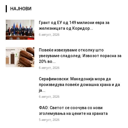
НАЈНОВИ
Грант од ЕУ од 149 милиони евра за
железницата од Коридор...
6 август, 2026
Повеќе извезуваме отколку што
увезуваме сладолед: Извозот порасна за
20% во...
6 август, 2026
Серафимовски: Македонија мора да
произведува повеќе домашна храна и да
ја...
6 август, 2026
ФАО: Светот се соочува со нови
зголемувања на цените на храната
5 август, 2026