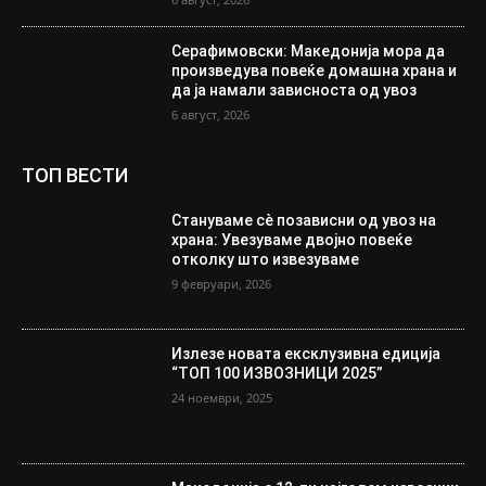
Серафимовски: Македонија мора да
произведува повеќе домашна храна и
да ја намали зависноста од увоз
6 август, 2026
ТОП ВЕСТИ
Стануваме сè позависни од увоз на
храна: Увезуваме двојно повеќе
отколку што извезуваме
9 февруари, 2026
Излезе новата ексклузивна едиција
“ТОП 100 ИЗВОЗНИЦИ 2025”
24 ноември, 2025