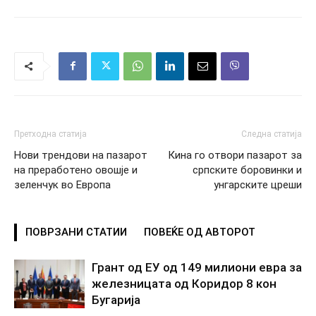
Претходна статија
Следна статија
Нови трендови на пазарот
Кина го отвори пазарот за
на преработено овошје и
српските боровинки и
зеленчук во Европа
унгарските цреши
ПОВРЗАНИ СТАТИИ
ПОВЕЌЕ ОД АВТОРОТ
Грант од ЕУ од 149 милиони евра за
железницата од Коридор 8 кон
Бугарија