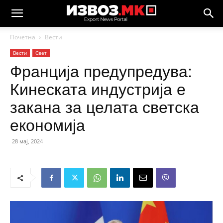
Почетна
Вести
Вести
Свет
Франција предупредува:
Кинеската индустрија е
закана за целата светска
економија
28 мај, 2024