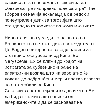
размислат за преземање чекори за да
обезбедат рамноправно поле за игра“. Тие
зборови означија ескалација од редок и
понеутрален јазик за трговијата што
стандардно го користат во комуникациите.
Нивната изјава уследи по најавата на
Вашингтон во петокот дека претседателот
Џо Бајден повторно ќе воведе царини за
стотици стоки увезени од Кина. Во
меѓувреме, ЕУ се ближи до крајот на
истрагата за субвенционирање на
електрични возила што најверојатно ќе
доведе до одбранбени мерки против извозот
на автомобили во Кина.
Се очекува потенцијалните давачки на ЕУ
да бидат значително пониски од
американските и да се засноваат на