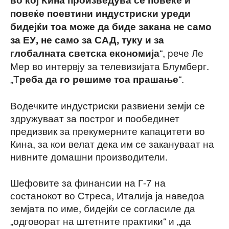
повеќе поевтини индустриски уреди
бидејќи тоа може да биде закана не само
за ЕУ, не само за САД, туку и за
“, рече Ле
глобалната светска економија
Мер во интервју за телевизијата Блумберг.
„Т
“.
реба да го решиме тоа прашање
Водечките индустриски развиени земји се
здружуваат за построг и пообединет
предизвик за прекумерните капацитети во
Кина, за кои велат дека им се закануваат на
нивните домашни производители.
Шефовите за финансии на Г-7 на
состанокот во Стреса, Италија ја наведоа
земјата по име, бидејќи се согласиле да
„одговорат на штетните практики“ и „да