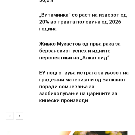
„Витаминка“ со раст на извозот од
20% во првата половина од 2026
година
Живко Мукаетов од прва рака за
берзанскиот успех и идните
перспективи на „Алкалоид“
ЕУ подготвува истрага за увозот на
градежни материјали од Балканот
поради сомневања за
заобиколување на царините за
кинески производи