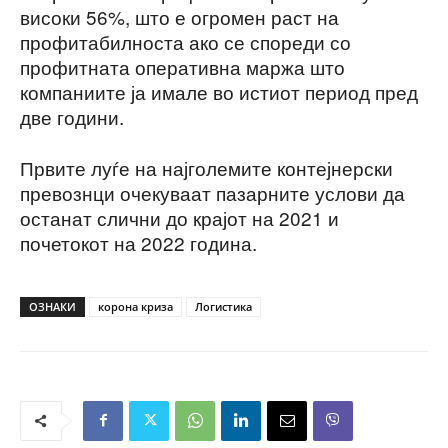
високи 56%, што е огромен раст на
профитабилноста ако се спореди со
профитната оперативна маржа што
компаниите ја имале во истиот период пред
две години.
Првите луѓе на најголемите контејнерски
превознци очекуваат пазарните услови да
останат слични до крајот на 2021 и
почетокот на 2022 година.
ОЗНАКИ
корона криза
Логистика