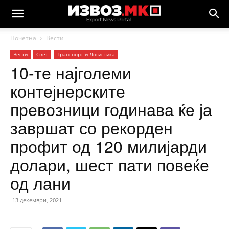
Почетна
Вести
Вести
Свет
Транспорт и Логистика
10-те најголеми
контејнерските
превозници годинава ќе ја
завршат со рекорден
профит од 120 милијарди
долари, шест пати повеќе
од лани
13 декември, 2021