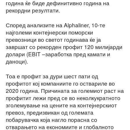
година ќе биде дефинитивно година на
рекордни резултати.
Според анализите на Alphaliner, 10-те
најголеми контејнерски поморски
превозници во светот годинава ќе ја
завршат со рекорден профит 120 милијарди
долари (EBIT –заработка пред камати и
даноци).
Тоа е профит за дури шест пати од
профитот кој компаниите го оствариле во
2020 година. Причината за големиот раст на
профитит лежи пред се во неколкукратното
зголемување на цените на контејнерскиот
превоз, предизвикан од големата
побарувачка која нагло порасна со
отварањето на економиите и глобалното