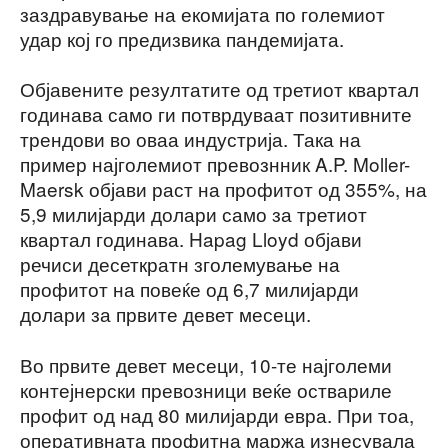
заздравување на екомијата по големиот
удар кој го предизвика пандемијата.
Објавените резултатите од третиот квартал
годинава само ги потврдуваат позитивните
трендови во оваа индустрија. Така на
пример најголемиот превознник A.P. Moller-
Maersk објави раст на профитот од 355%, на
5,9 милијарди долари само за третиот
квартал годинава. Hapag Lloyd објави
речиси десеткратн зголемување на
профитот на повеќе од 6,7 милијарди
долари за првите девет месеци.
Во првите девет месеци, 10-те најголеми
контејнерски превозници веќе оствариле
профит од над 80 милијарди евра. При тоа,
оперативната профитна маржа изнесувала