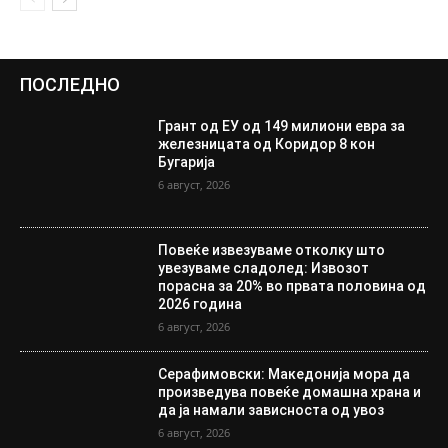
ПОСЛЕДНО
Грант од ЕУ од 149 милиони евра за
железницата од Коридор 8 кон
Бугарија
6 август, 2026
Повеќе извезуваме отколку што
увезуваме сладолед: Извозот
порасна за 20% во првата половина од
2026 година
6 август, 2026
Серафимовски: Македонија мора да
произведува повеќе домашна храна и
да ја намали зависноста од увоз
6 август, 2026