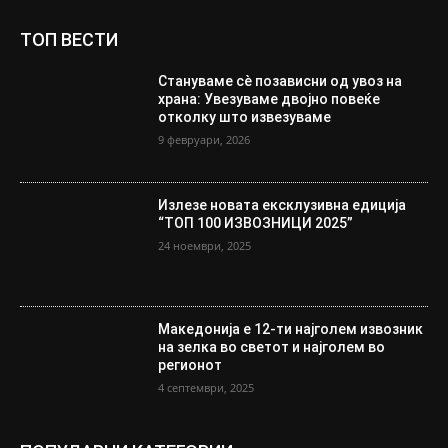
ТОП ВЕСТИ
Стануваме сè позависни од увоз на
храна: Увезуваме двојно повеќе
отколку што извезуваме
9 февруари, 2026
Излезе новата ексклузивна едиција
“ТОП 100 ИЗВОЗНИЦИ 2025”
24 ноември, 2025
Македонија е 12-ти најголем извозник
на зелка во светот и најголем во
регионот
4 септември, 2025