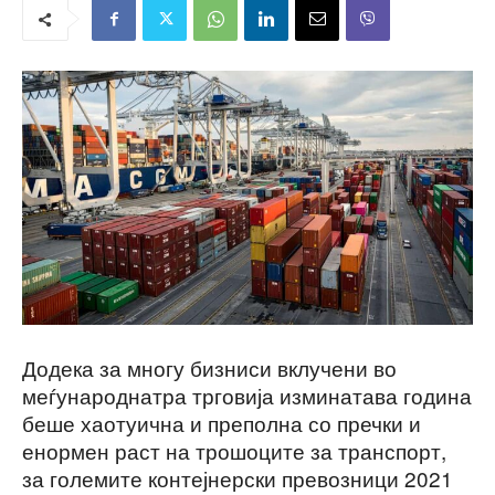
Додека за многу бизниси вклучени во
меѓународнатра трговија изминатава година
беше хаотуична и преполна со пречки и
енормен раст на трошоците за транспорт,
за големите контејнерски превозници 2021