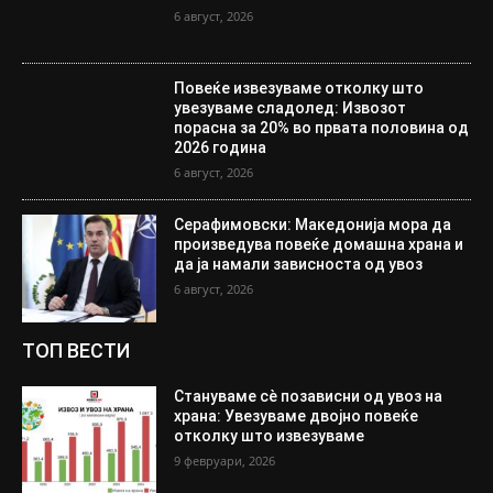
6 август, 2026
Повеќе извезуваме отколку што
увезуваме сладолед: Извозот
порасна за 20% во првата половина од
2026 година
6 август, 2026
Серафимовски: Македонија мора да
произведува повеќе домашна храна и
да ја намали зависноста од увоз
6 август, 2026
ТОП ВЕСТИ
Стануваме сè позависни од увоз на
храна: Увезуваме двојно повеќе
отколку што извезуваме
9 февруари, 2026