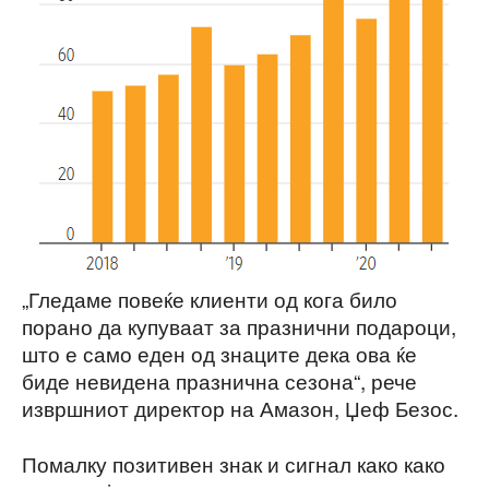
„Гледаме повеќе клиенти од кога било
порано да купуваат за празнични подароци,
што е само еден од знаците дека ова ќе
биде невидена празнична сезона“, рече
извршниот директор на Амазон, Џеф Безос.
Помалку позитивен знак и сигнал како како