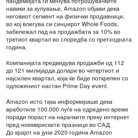
пандемијата ги менува потрошувачките
навики за купување, Amazon објави дека
неговиот сегмент на физички продавници,
во кој влегува си синџирот Whole Foods,
забележал пад на продажбата за 10% во
третиот квартал во споредба со претходната
година.
Компанијата предвидува продажби од 112
до 121 милијарда долари во четвртиот и
најсилен квартал, која ќе биде поткрепен со
одложениот настан Prime Day event.
Amazon исто така информираше дека
вработиле 100.000 луѓе на одредено време
поради пораст на нарачките преку интернет
пред ноемвриските празници во САД.
До крајот на јуни 2020 година Amazon