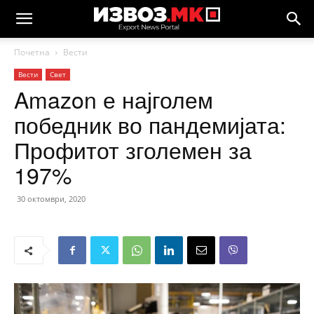
Почетна
Вести
Вести
Свет
Amazon е најголем
победник во пандемијата:
Профитот зголемен за
197%
30 октомври, 2020