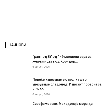
НАЈНОВИ
Грант од ЕУ од 149 милиони евра за
железницата од Коридор...
6 август, 2026
Повеќе извезуваме отколку што
увезуваме сладолед: Извозот порасна за
20% во...
6 август, 2026
Серафимовски: Македонија мора да