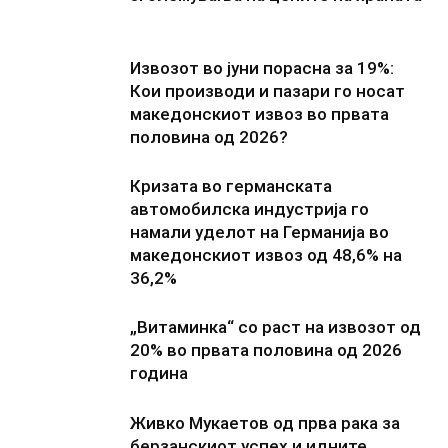
Извозот во јуни порасна за 19%:
Кои производи и пазари го носат
македонскиот извоз во првата
половина од 2026?
Кризата во германската
автомобилска индустрија го
намали уделот на Германија во
македонскиот извоз од 48,6% на
36,2%
„Витаминка“ со раст на извозот од
20% во првата половина од 2026
година
Живко Мукаетов од прва рака за
берзанскиот успех и идните