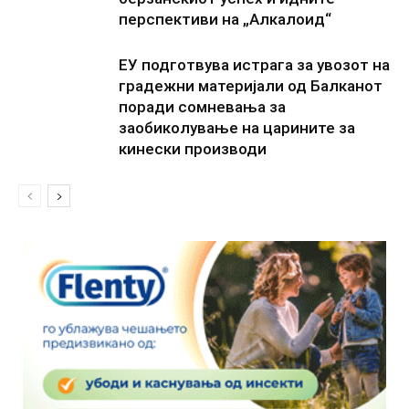
перспективи на „Алкалоид“
ЕУ подготвува истрага за увозот на
градежни материјали од Балканот
поради сомневања за
заобиколување на царините за
кинески производи