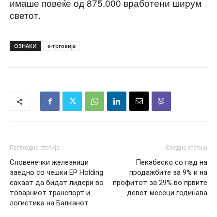
имаше повеќе од 875.000 вработени ширум
светот.
ОЗНАКИ
е-трговија
Претходна статија
Следна статија
Словенечки железници
Пекабеско со пад на
заедно со чешки EP Holding
продажбите за 9% и на
сакаат да бидат лидери во
профитот за 29% во првите
товарниот транспорт и
девет месеци годинава
логистика на Балканот