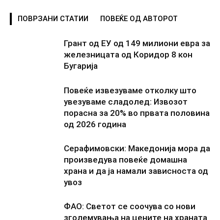
ПОВРЗАНИ СТАТИИ
ПОВЕЌЕ ОД АВТОРОТ
Грант од ЕУ од 149 милиони евра за
железницата од Коридор 8 кон
Бугарија
Повеќе извезуваме отколку што
увезуваме сладолед: Извозот
порасна за 20% во првата половина
од 2026 година
Серафимовски: Македонија мора да
произведува повеќе домашна
храна и да ја намали зависноста од
увоз
ФАО: Светот се соочува со нови
зголемувања на цените на храната