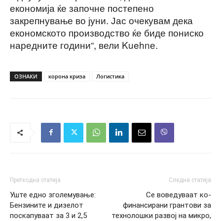
економија ќе започне постепено
закрепнување во јуни. Јас очекувам дека
економското производство ќе биде пониско
наредните години“, вели Kuehnе.
ОЗНАКИ
корона криза
Логистика
Претходна статија
Следна статија
Уште едно зголемување:
Се воведуваат ко-
Бензините и дизелот
финансирани грантови за
поскапуваат за 3 и 2,5
технолошки развој на микро,