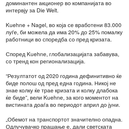
доминантен акционер во компанијата во
интервју за Die Welt.
Kuehne + Nagel, во којa се вработени 83.000
луѓе, би можела да има 20% до 25% помалку
работници во споредба со пред кризата.
Според Kuehnе, глобализацијата забавува,
со тренд кон регионализација.
“Резултатот од 2020 година дефинитивно ќе
биде полош од пред една година. Никој не
знае колку ќе трае кризата и колку длабока
ќе биде”, вели Kuehnе, за кого моментот на
вистината доаѓа во периодот април до јуни.
„Обемот на транспортот значително опадна.
Одлучувачко прашање е, дали светската