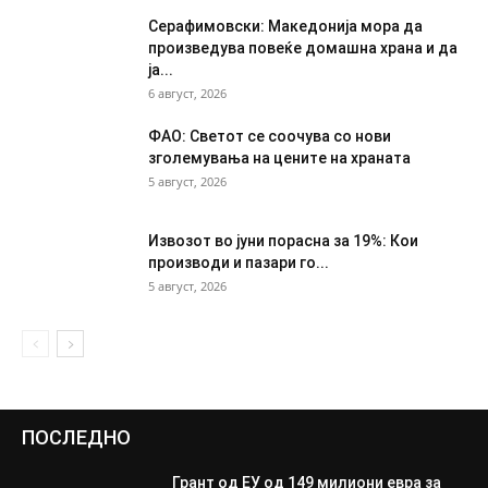
Серафимовски: Македонија мора да
произведува повеќе домашна храна и да
ја...
6 август, 2026
ФАО: Светот се соочува со нови
зголемувања на цените на храната
5 август, 2026
Извозот во јуни порасна за 19%: Кои
производи и пазари го...
5 август, 2026
ПОСЛЕДНО
Грант од ЕУ од 149 милиони евра за