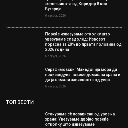
железницата од Коридор 8 кон
Бугарија
6 август, 2026
Повеќе извезуваме отколку што
увезуваме сладолед: Извозот
порасна за 20% во првата половина од
2026 година
6 август, 2026
Серафимовски: Македонија мора да
произведува повеќе домашна храна и
да ја намали зависноста од увоз
6 август, 2026
ТОП ВЕСТИ
Стануваме сè позависни од увоз на
храна: Увезуваме двојно повеќе
отколку што извезуваме