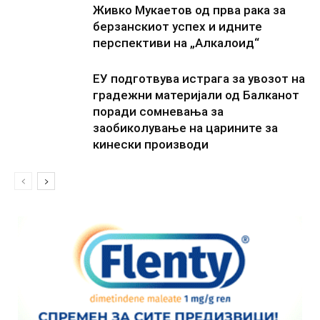
Живко Мукаетов од прва рака за
берзанскиот успех и идните
перспективи на „Алкалоид“
ЕУ подготвува истрага за увозот на
градежни материјали од Балканот
поради сомневања за
заобиколување на царините за
кинески производи