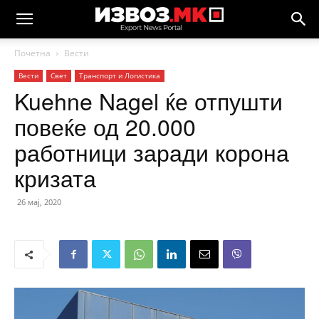
Почетна
Вести
Вести
Свет
Транспорт и Логистика
Kuehne Nagel ќе отпушти
повеќе од 20.000
работници заради корона
кризата
26 мај, 2020