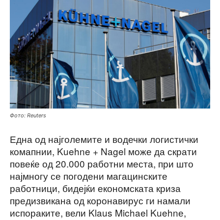
Фото: Reuters
Една од најголемите и водечки логистички
комапнии, Kuehne + Nagel може да скрати
повеќе од 20.000 работни места, при што
најмногу се погодени магацинските
работници, бидејќи економската криза
предизвикана од коронавирус ги намали
испораките, вели Klaus Michael Kuehnе,