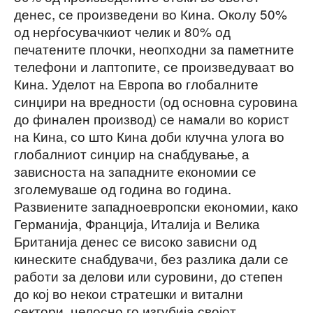
денес, се произведени во Кина. Околу 50%
од нерѓосувачкиот челик и 80% од
печатените плочки, неопходни за паметните
телефони и лаптопите, се произведуваат во
Кина. Уделот на Европа во глобалните
синџири на вредности (од основна суровина
до финален производ) се намали во корист
на Кина, со што Кина доби клучна улога во
глобалниот синџир на снабдување, а
зависноста на западните економии се
зголемуваше од година во година.
Развиените западноевропски економии, како
Германија, Франција, Италија и Велика
Британија денес се високо зависни од
кинеските снабдувачи, без разлика дали се
работи за делови или суровини, до степен
до кој во некои стратешки и витални
сектори, целосно го изгубија својот