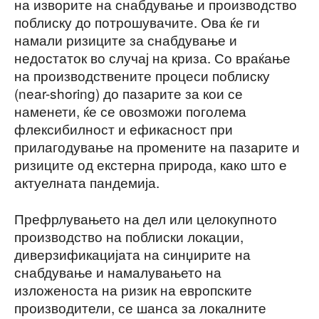
на изворите на снабдување и производство
поблиску до потрошувачите. Ова ќе ги
намали ризиците за снабдување и
недостаток во случај на криза. Со враќање
на производствените процеси поблиску
(near-shoring) до пазарите за кои се
наменети, ќе се овозможи поголема
флексибилност и ефикасност при
прилагодување на промените на пазарите и
ризиците од екстерна природа, како што е
актуелната пандемија.
Префрлувањето на дел или целокупното
производство на поблиски локации,
диверзификацијата на синџирите на
снабдување и намалувањето на
изложеноста на ризик на европските
производители, се шанса за локалните