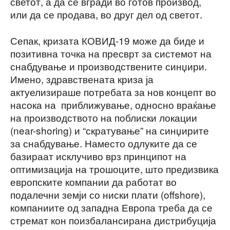
светот, а да се вгради во готов производ,
или да се продава, во друг дел од светот.
Сепак, кризата КОВИД-19 може да биде и
позитивна точка на пресврт за системот на
снабдување и производствените синџири.
Имено, здравствената криза ја
актуелизираше потребата за нов концепт во
насока на приближување, односно враќање
на производството на поблиски локации
(near-shoring) и “скратување” на синџирите
за снабдување. Наместо одлуките да се
базираат исклучиво врз принципот на
оптимизација на трошоците, што предизвика
европските компании да работат во
подалечни земји со ниски плати (offshore),
компаниите од западна Европа треба да се
стремат кон поизбалансирана дистрибуција