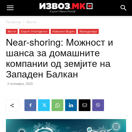
Почетна
Вести
Вести
Еxport Intelligence
Извозен Водич
Македонија
Near-shoring: Mожност и
шанса за домашните
компании од земјите на
Западен Балкан
3 ноември, 2020