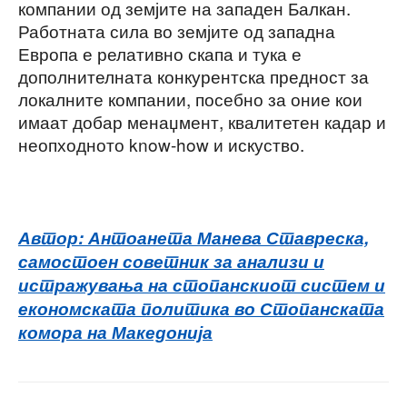
компании од земјите на западен Балкан.
Работната сила во земјите од западна
Европа е релативно скапа и тука е
дополнителната конкурентска предност за
локалните компании, посебно за оние кои
имаат добар менаџмент, квалитетен кадар и
неопходното know-how и искуство.
Автор: Антоанета Манева Ставреска,
самостоен советник за анализи и
истражувања на стопанскиот систем и
економската политика во Стопанската
комора на Македонија