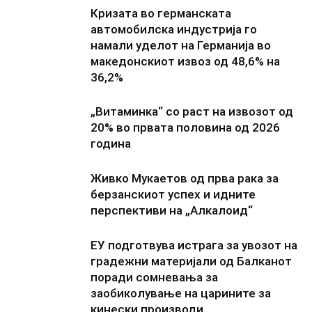
Кризата во германската
автомобилска индустрија го
намали уделот на Германија во
македонскиот извоз од 48,6% на
36,2%
„Витаминка“ со раст на извозот од
20% во првата половина од 2026
година
Живко Мукаетов од прва рака за
берзанскиот успех и идните
перспективи на „Алкалоид“
ЕУ подготвува истрага за увозот на
градежни материјали од Балканот
поради сомневања за
заобиколување на царините за
кинески производи