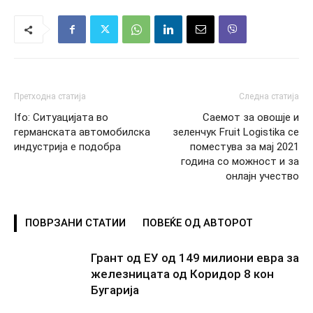
Претходна статија
Следна статија
Ifo: Ситуацијата во
Саемот за овошје и
германската автомобилска
зеленчук Fruit Logistika се
индустрија е подобра
поместува за мај 2021
година со можност и за
онлајн учество
ПОВРЗАНИ СТАТИИ
ПОВЕЌЕ ОД АВТОРОТ
Грант од ЕУ од 149 милиони евра за
железницата од Коридор 8 кон
Бугарија