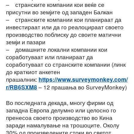
– странските компании кои веќе се
присутни во земјите од западен Балкан
– странските компании кои планираат да
инвестираат или да го реалоцираат своето
производство поблиску до своите матични
земји и пазари
– домашните локални компании кои
соработуваат или планираат да
соработуваат со странските компании (линк
до краткиот анкетен
прашалник:
https://www.surveymonkey.com/
– 12 прашања во SurveyMonkey)
r/RB6SXM8
Во последната декада, многу фирми од
западна Европа делумно или целосно го
пренесоа своето производство во Кина
заради намалување на трошоците. Околу
30% од произведените стоки во светот