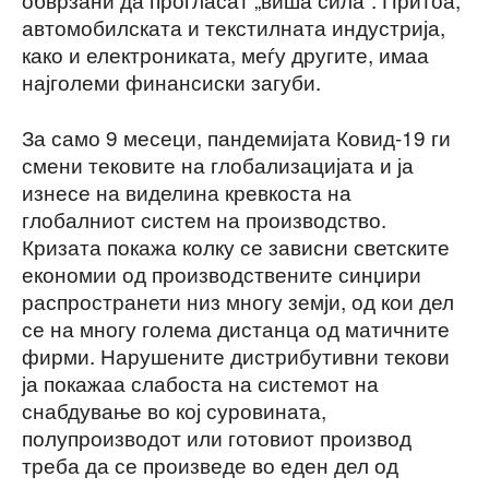
автомобилската и текстилната индустрија,
како и електрониката, меѓу другите, имаа
најголеми финансиски загуби.
За само 9 месеци, пандемијата Ковид-19 ги
смени тековите на глобализацијата и ја
изнесе на виделина кревкоста на
глобалниот систем на производство.
Кризата покажа колку се зависни светските
економии од производствените синџири
распространети низ многу земји, од кои дел
се на многу голема дистанца од матичните
фирми. Нарушените дистрибутивни текови
ја покажаа слабоста на системот на
снабдување во кој суровината,
полупроизводот или готовиот производ
треба да се произведе во еден дел од