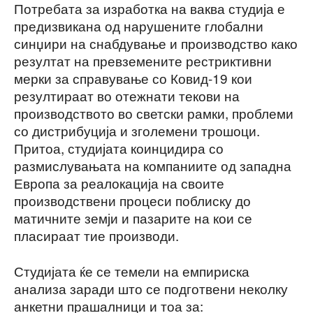
Потребата за изработка на ваква студија е
предизвикана од нарушените глобални
синџири на снабдување и производство како
резултат на превземените рестриктивни
мерки за справување со Ковид-19 кои
резултираат во отежнати текови на
производството во светски рамки, проблеми
со дистрибуција и зголемени трошоци.
Притоа, студијата коинцидира со
размислувањата на компаниите од западна
Европа за реалокација на своите
производствени процеси поблиску до
матичните земји и пазарите на кои се
пласираат тие производи.
Студијата ќе се темели на емпириска
анализа заради што се подготвени неколку
анкетни прашалници и тоа за: