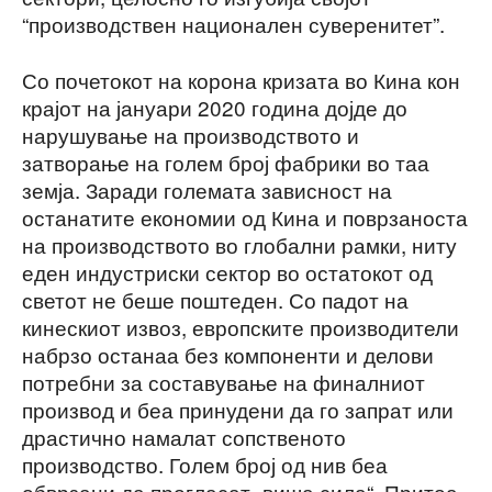
“производствен национален суверенитет”.
Со почетокот на корона кризата во Кина кон
крајот на јануари 2020 година дојде до
нарушување на производството и
затворање на голем број фабрики во таа
земја. Заради големата зависност на
останатите економии од Кина и поврзаноста
на производството во глобални рамки, ниту
еден индустриски сектор во остатокот од
светот не беше поштеден. Со падот на
кинескиот извоз, европските производители
набрзо останаа без компоненти и делови
потребни за составување на финалниот
производ и беа принудени да го запрат или
драстично намалат сопственото
производство. Голем број од нив беа
обврзани да прогласат „виша сила“. Притоа,