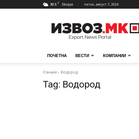
C
30.5
петок, август 7, 2026
Skopje
ИзвозМК
ПОЧЕТНА
ВЕСТИ
КОМПАНИИ
Ознаки
Водород
Tag:
Водород