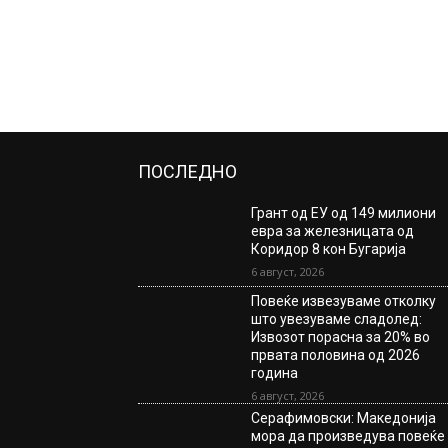
ПОСЛЕДНО
Грант од ЕУ од 149 милиони
евра за железницата од
Коридор 8 кон Бугарија
6 август, 2026
Повеќе извезуваме отколку
што увезуваме сладолед:
Извозот порасна за 20% во
првата половина од 2026
година
6 август, 2026
Серафимовски: Македонија
мора да произведува повеќе