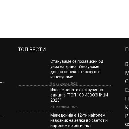
ТОП ВЕСТИ
П
Стануваме сè позависни од
В
увоз на храна: Увезуваме
М
двојно повеќе отколку што
извезуваме
С
9 февруари, 2026
Е
Излезе новата ексклузивна
едиција “ТОП 100 ИЗВОЗНИЦИ
П
2025”
К
24 ноември, 2025
Р
Македонија е 12-ти најголем
извозник на зелка во светот и
Ф
најголем во регионот