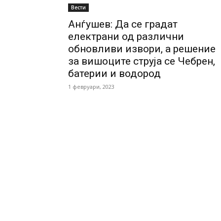
Вести
Анѓушев: Да се градат
електрани од различни
обновливи извори, а решение
за вишоците струја се Чебрен,
батерии и водород
1 февруари, 2023