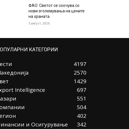
ФАО: Светот се соочува со
нови зголемувања на цените
на храната
5 август, 2026
ОПУЛАРНИ КАТЕГОРИИ
ести
4197
акедонија
2570
вет
1429
xport Intelligence
697
азари
551
омпании
504
егион
402
инансии и Осигурување
342