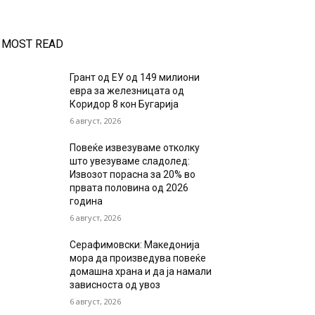
MOST READ
Грант од ЕУ од 149 милиони
евра за железницата од
Коридор 8 кон Бугарија
6 август, 2026
Повеќе извезуваме отколку
што увезуваме сладолед:
Извозот порасна за 20% во
првата половина од 2026
година
6 август, 2026
Серафимовски: Македонија
мора да произведува повеќе
домашна храна и да ја намали
зависноста од увоз
6 август, 2026