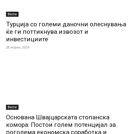
Вести
Турција со големи даночни олеснувања
ќе ги поттикнува извозот и
инвестициите
28 април, 2026
Вести
Основана Швајцарската стопанска
комора: Постои голем потенцијал за
поголема економска соработка и