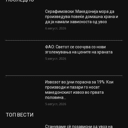
Серафимовски: Македонија мора да
произведува повеќе домашна храна и
да ја намали зависноста од увоз
6 август, 2026
ФАО: Светот се соочува со нови
зголемувања на цените на храната
5 август, 2026
Извозот во јуни порасна за 19%: Кои
производи и пазари го носат
македонскиот извоз во првата
половина...
5 август, 2026
ТОП ВЕСТИ
Стануваме сè позависни од увоз на