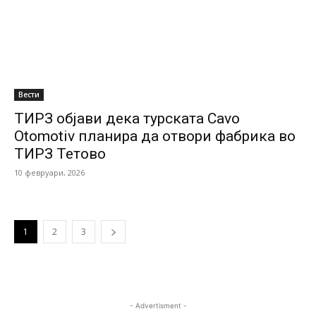
Вести
ТИРЗ објави дека турската Cavo
Otomotiv планира да отвори фабрика во
ТИРЗ Тетово
10 февруари, 2026
1
2
3
- Advertisment -