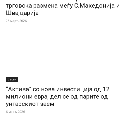
трговска размена меѓу С.Македонија и
Швајцарија
25 март, 2026
Вести
“Актива” со нова инвестиција од 12
милиони евра, дел се од парите од
унгарскиот заем
6 март, 2026