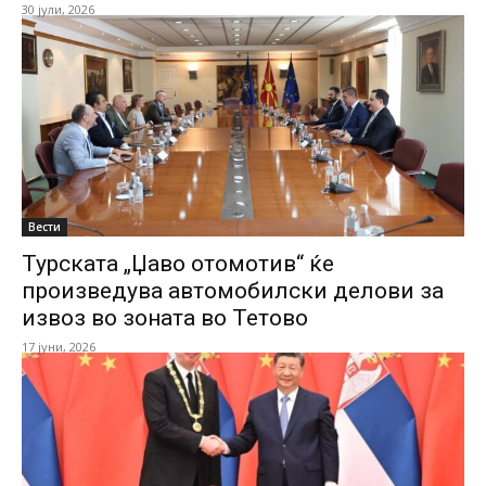
30 јули, 2026
Вести
Турската „Џаво отомотив“ ќе
произведува автомобилски делови за
извоз во зоната во Тетово
17 јуни, 2026