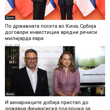
Вести
По државната посета во Кина, Србија
договори инвестиции вредни речиси
милијарда евра
28 мај, 2026
Вести
И винарниците добија пристап до
државна финансиска поддршка за