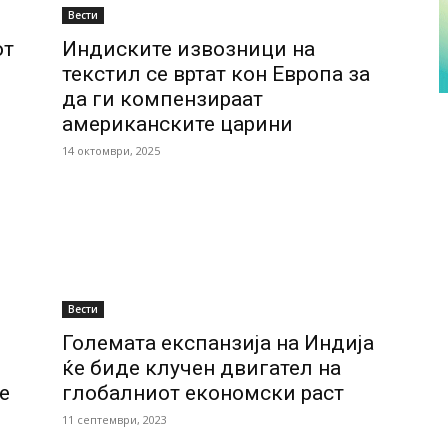
Вести
от
Индиските извозници на
текстил се вртат кон Европа за
да ги компензираат
американските царини
14 октомври, 2025
Вести
Големата експанзија на Индија
ќе биде клучен двигател на
е
глобалниот економски раст
11 септември, 2023