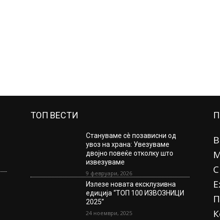
ТОП ВЕСТИ
П
Стануваме сè позависни од
В
увоз на храна: Увезуваме
М
двојно повеќе отколку што
извезуваме
С
9 февруари, 2026
Е
Излезе новата ексклузивна
едиција “ТОП 100 ИЗВОЗНИЦИ
П
2025”
К
24 ноември, 2025