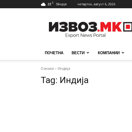
C
23
четврток, август 6, 2026
Skopje
ИзвозМК
ПОЧЕТНА
ВЕСТИ
КОМПАНИИ
Ознаки
Индија
Tag:
Индија