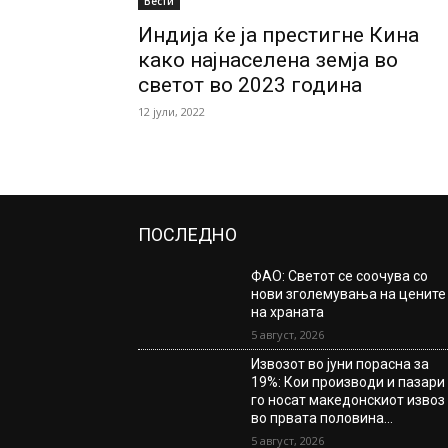
Вести
Индија ќе ја престигне Кина
како најнаселена земја во
светот во 2023 година
12 јули, 2022
ПОСЛЕДНО
ФАО: Светот се соочува со
нови зголемувања на цените
на храната
5 август, 2026
Извозот во јуни порасна за
19%: Кои производи и пазари
го носат македонскиот извоз
во првата половина...
5 август, 2026