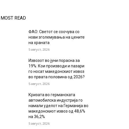
MOST READ
ФАО: Светот се соочува со
нови зголемувања на цените
на храната
5 август, 2026
Извозот во јуни порасна за
19%: Кои производи и пазари
го носат македонскиот извоз
во првата половина од 2026?
5 август, 2026
Кризата во германската
автомобилска индустрија го
намали уделот на Германија во
македонскиот извоз од 48,6%
на 36,2%
5 август, 2026