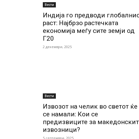
Вести
Индија го предводи глобални
раст: Најбрзо растечката
економија меѓу сите земји од
Г20
2 декември, 2025
Вести
Извозот на челик во светот ќе
се намали: Кои се
предизвиците за македонскит
извозници?
5 септември, 2025