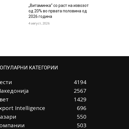
„Витаминка“ со раст на извозот
од 20% во првата половина од
2026 година
4 август, 2026
ОПУЛАРНИ КАТЕГОРИИ
ести
4194
акедонија
2567
вет
1429
xport Intelligence
696
азари
550
омпании
503