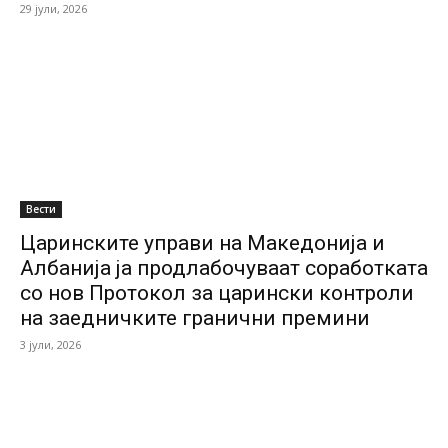
29 јули, 2026
Вести
Царинските управи на Македонија и
Албанија ја продлабочуваат соработката
со нов Протокол за царински контроли
на заедничките гранични премини
3 јули, 2026