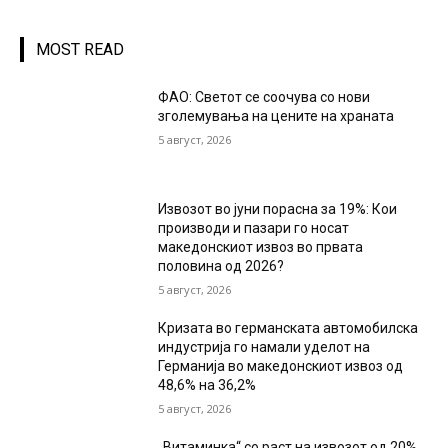
MOST READ
ФАО: Светот се соочува со нови
зголемувања на цените на храната
5 август, 2026
Извозот во јуни порасна за 19%: Кои
производи и пазари го носат
македонскиот извоз во првата
половина од 2026?
5 август, 2026
Кризата во германската автомобилска
индустрија го намали уделот на
Германија во македонскиот извоз од
48,6% на 36,2%
5 август, 2026
„Витаминка“ со раст на извозот од 20%