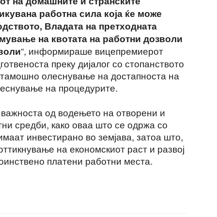
от на домашните и странските
икувана работна сила која ќе може
одството, Владата на претходната
емување на квотата на работни дозволи
“, информираше вицепремиерот
зволи
дготвеноста преку дијалог со стопанството
атамошно олеснување на достапноста на
леснување на процедурите.
 важноста од водењето на отворени и
тни средби, како оваа што се одржа со
имаат инвестирано во земјава, затоа што,
поттикнување на економскиот раст и развој
оинствено платени работни места.