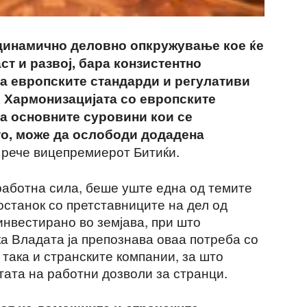
динамично деловно опкружување кое ќе
т и развој, бара конзистентно
а европските стандарди и регулативи
. Хармонизацијата со европските
а основните суровини кои се
о, може да ослободи додадена
, рече вицепремиерот Битиќи.
работна сила, беше уште една од темите
состанок со претставниците на дел од
инвестирано во земјава, при што
а Владата ја препознава оваа потреба со
 така и странските компании, за што
отата на работни дозволи за странци.