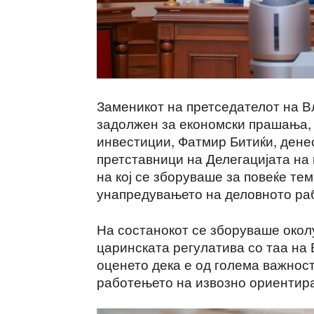
Заменикот на претседателот на В
задолжен за економски прашања, 
инвестиции, Фатмир Битиќи, дене
претставници на Делегацијата на 
на кој се зборуваше за повеќе те
унапредувањето на деловното ра
На состанокот се зборуваше окол
царинската регулатива со таа на 
оценето дека е од голема важнос
работењето на извозно ориентир