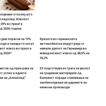
везуваме отколку што
 сладолед: Извозот
 20% во првата
д 2026 година
 јуни порасна за 19%:
Кризата во германската
оди и пазари го носат
автомобилска индустрија го
иот извоз во првата
намали уделот на Германија во
д 2026?
македонскиот извоз од 48,6% на
36,2%
етов од прва рака за
ЕУ подготвува истрага за увозот
т успех и идните
на градежни материјали од
ви на „Алкалоид“
Балканот поради сомневања за
заобиколување на царините за
кинески производи