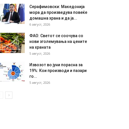
Серафимовски: Македонија
мора да произведува повеќе
домашна храна и да ја...
6 август, 2026
ФАО: Светот се соочува со
нови зголемувања на цените
на храната
5 август, 2026
Извозот во јуни порасна за
19%: Кои производи и пазари
го...
5 август, 2026