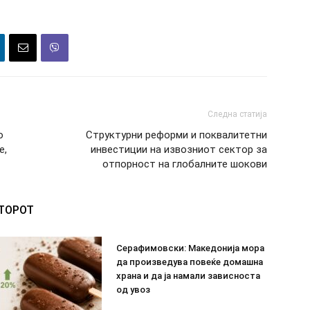
Следна статија
о
Структурни реформи и поквалитетни
е,
инвестиции на извозниот сектор за
отпорност на глобалните шокови
ВТОРОТ
Серафимовски: Македонија мора
да произведува повеќе домашна
храна и да ја намали зависноста
од увоз