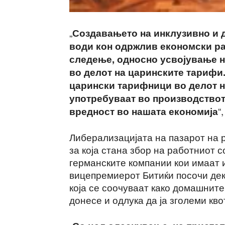
„
Создавањето на инклузивно и 
води кон одржлив економски рас
следење, односно усвојување н
во делот на царинските тарифи
царински тарифници во делот н
употребуваат во производствот
“
вредност во нашата економија
Либерализацијата на пазарот на 
за која стана збор на работниот 
германските компании кои имаат 
вицепремиерот Битиќи посочи дек
која се соочуваат како домашните
донесе и одлука да ја зголеми кв