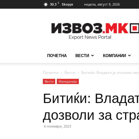
C
30.3
недела, август 9, 2026
Skopje
ИзвозМК
ПОЧЕТНА
ВЕСТИ
КОМПАНИИ
Почетна
Вести
Битиќи: Владата ја зголеми кво
Вести
Македонија
Битиќи: Владат
дозволи за стр
6 ноември, 2023