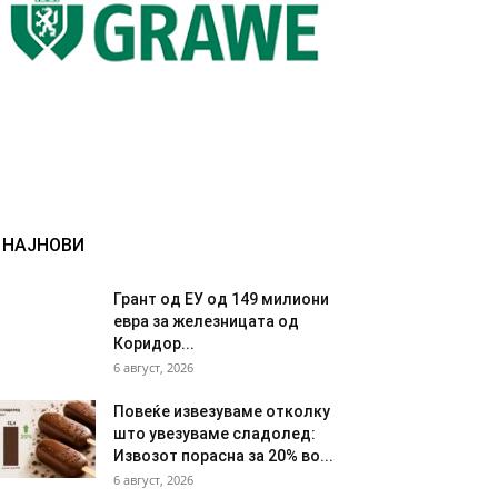
НАЈНОВИ
Грант од ЕУ од 149 милиони
евра за железницата од
Коридор...
6 август, 2026
Повеќе извезуваме отколку
што увезуваме сладолед:
Извозот порасна за 20% во...
6 август, 2026