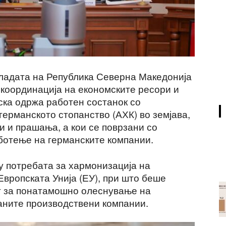
ладата на Република Северна Македонија
координација на економските ресори и
ска одржа работен состанок со
германското стопанство (АХК) во земјава,
ми и прашања, а кои се поврзани со
ботење на германските компании.
у потребата за хармонизација на
Европската Унија (ЕУ), при што беше
т за понатамошно олеснување на
аните производствени компании.