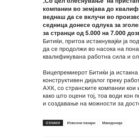
„
Со цел олеснување на пристап
компании во земјава до квалиф
веднаш да се вклучи во произв
седница донесе одлука за згол
за странци од 5.000 на 7.000 до
Битиќи, притоа истакнувајќи ја по
да се продолжи во насока на пон
квалификувана работна сила и о
Вицепремиерот Битиќи ја истакна
конструктивен дијалог преку рабо
АХК, со странските компании кои 
како што оцени тој, тоа води кон 
и создавање на можности за дост
ОЗНАКИ
Извозни пазари
Македонија