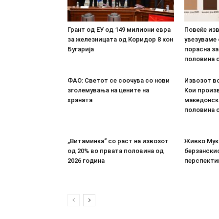
Грант од ЕУ од 149 милиони евра
Повеќе из
за железницата од Коридор 8 кон
увезуваме
Бугарија
порасна за
половина о
ФАО: Светот се соочува со нови
Извозот во
зголемувања на цените на
Кои произв
храната
македонск
половина о
„Витаминка“ со раст на извозот
Живко Мука
од 20% во првата половина од
берзанскио
2026 година
перспекти