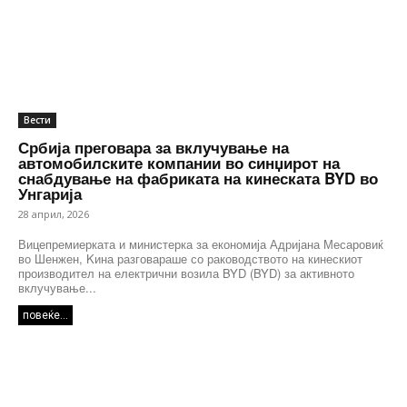
Вести
Србија преговара за вклучување на
автомобилските компании во синџирот на
снабдување на фабриката на кинеската BYD во
Унгарија
28 април, 2026
Вицепремиерката и министерка за економија Адријана Месаровиќ
во Шенжен, Kина разговараше со раководството на кинескиот
производител на електрични возила BYD (BYD) за активното
вклучување...
повеќе...