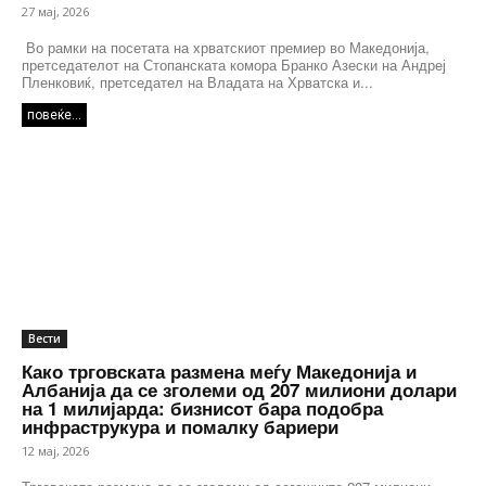
27 мај, 2026
Во рамки на посетата на хрватскиот премиер во Македонија,
претседателот на Стопанската комора Бранко Азески на Андреј
Пленковиќ, претседател на Владата на Хрватска и...
повеќе...
Вести
Како трговската размена меѓу Македонија и
Албанија да се зголеми од 207 милиони долари
на 1 милијарда: бизнисот бара подобра
инфраструкура и помалку бариери
12 мај, 2026