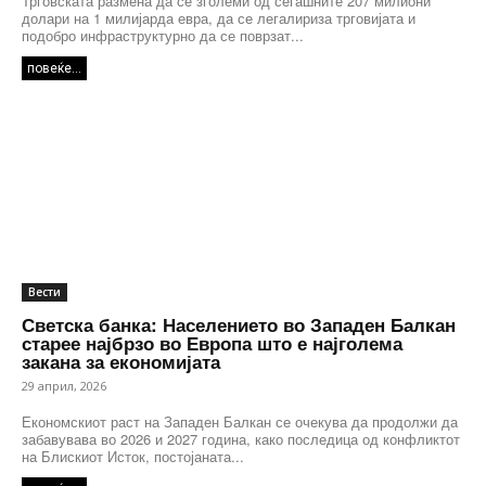
Трговската размена да се зголеми од сегашните 207 милиони
долари на 1 милијарда евра, да се легалириза трговијата и
подобро инфраструктурно да се поврзат...
повеќе...
Вести
Светска банка: Населението во Западен Балкан
старее најбрзо во Европа што е најголема
закана за економијата
29 април, 2026
Економскиот раст на Западен Балкан се очекува да продолжи да
забавувава во 2026 и 2027 година, како последица од конфликтот
на Блискиот Исток, постојаната...