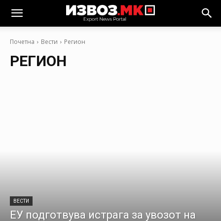
Почетна
Вести
Регион
РЕГИОН
ВЕСТИ
ЕУ подготвува истрага за увозот на