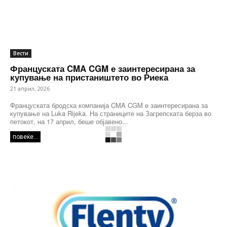
Вести
Француската CMA CGM е заинтересирана за
купување на пристаништето во Риека
21 април, 2026
Француската бродска компанија CMA CGM е заинтересирана за
купување на Luka Rijeka. На страниците на Загрепската берза во
петокoт, на 17 април, беше објавено...
повеќе...