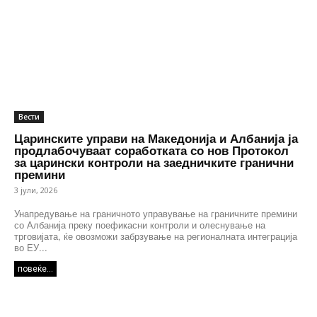
Вести
Царинските управи на Македонија и Албанија ја
продлабочуваат соработката со нов Протокол
за царински контроли на заедничките гранични
премини
3 јули, 2026
Унапредување на граничното управување на граничните премини
со Албанија преку поефикасни контроли и олеснување на
трговијата, ќе овозможи забрзување на регионалната интеграција
во ЕУ...
повеќе...