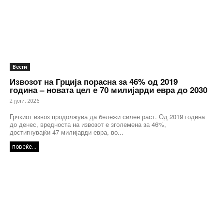
Вести
Извозот на Грција порасна за 46% од 2019
година – новата цел е 70 милијарди евра до 2030
2 јули, 2026
Грчкиот извоз продолжува да бележи силен раст. Од 2019 година
до денес, вредноста на извозот е зголемена за 46%,
достигнувајќи 47 милијарди евра, во...
повеќе...