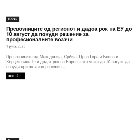
Вести
Превозниците од регионот и дадоа рок на ЕУ до
10 август да понуди решение за
професионалните возачи
1 јули, 2026
Превозниците од Македонија, Србија, Црна Гора и Босна и
Херцеговина ќе и дадат рок на Европската унија до 10 август да
понуди прифатливо решение...
повеќе...