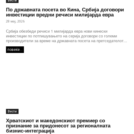
Вести
По државната посета во Кина, Србија договори
инвестиции вредни речиси милијарда евра
28 мај, 2026
Србија обезбеди речиси 1 милијарда евра нови кинески
инвестиции по потпишувањето на серија договори со големи
производители за време на државната посета на претседателот...
повеќе...
Вести
Хрватскиот и македонскиот премиер со
признание за придонесот за регионалната
бизнис-интеграција