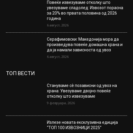
Повеќе извезуваме отколку што
увезуваме сладолед: Извозот порасна
за 20% во првата половина од 2026
година
6 август, 2026
Серафимовски: Македонија мора да
произведува повеќе домашна храна и
да ја намали зависноста од увоз
6 август, 2026
ТОП ВЕСТИ
Стануваме сè позависни од увоз на
храна: Увезуваме двојно повеќе
отколку што извезуваме
9 февруари, 2026
Излезе новата ексклузивна едиција
“ТОП 100 ИЗВОЗНИЦИ 2025”