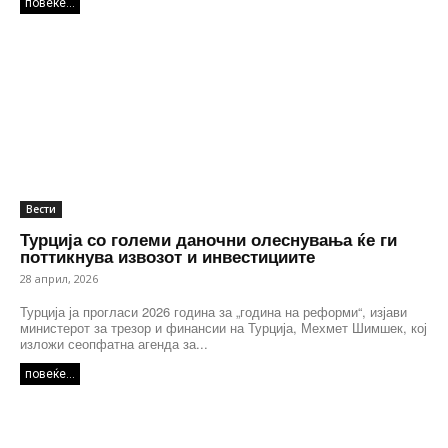
повеќе...
Вести
Турција со големи даночни олеснувања ќе ги
поттикнува извозот и инвестициите
28 април, 2026
Турција ја прогласи 2026 година за „година на реформи“, изјави
министерот за трезор и финансии на Турција, Мехмет Шимшек, кој
изложи сеопфатна агенда за...
повеќе...