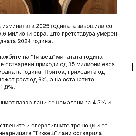
а изминатата 2025 година ја завршила со
9,6 милиони евра, што претставува умерен
дната 2024 година.
дажбите на “Тиквеш” минатата година
 се остварени приходи од 35 милиони евра
ходната година. Притоа, приходите од
ежат раст од 6%, а на останатите
31,8%.
ниот пазар лани се намалени за 4,3% и
ствените и оперативните трошоци и со
инарницата “Тиквеш” лани остварила