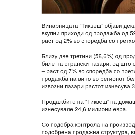
Винарницата “Тиквеш” објави дек
вкупни приходи од продажба од 5
раст од 2% во споредба со претхо
Близу две третини (58,6%) од про
биле на странски пазари, од што
– раст од 7% во споредба со прет
продажба на вино во регионот бел
извозни пазари растот изнесува 
Продажбите на “Тиквеш” на домаш
изнесувале 24,6 милиони евра.
Со подобра контрола на производ
подобрена продажна структура, в