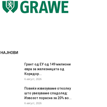
НАЈНОВИ
Грант од ЕУ од 149 милиони
евра за железницата од
Коридор...
6 август, 2026
Повеќе извезуваме отколку
што увезуваме сладолед:
Извозот порасна за 20% во...
6 август, 2026