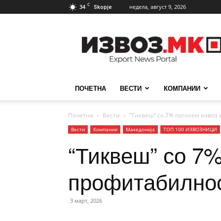
C
34
недела, август 9, 2026
Skopje
ИзвозМК
ПОЧЕТНА
ВЕСТИ
КОМПАНИИ
Почетна
Вести
“Тиквеш” со 7% поголем извоз
Вести
Компании
Македонија
ТОП 100 ИЗВОЗНИЦИ
“Тиквеш” со 7%
профитабилнос
3 март, 2026