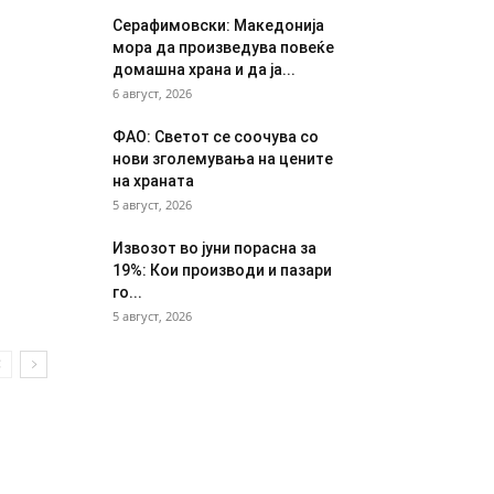
Серафимовски: Македонија
мора да произведува повеќе
домашна храна и да ја...
6 август, 2026
ФАО: Светот се соочува со
нови зголемувања на цените
на храната
5 август, 2026
Извозот во јуни порасна за
19%: Кои производи и пазари
го...
5 август, 2026