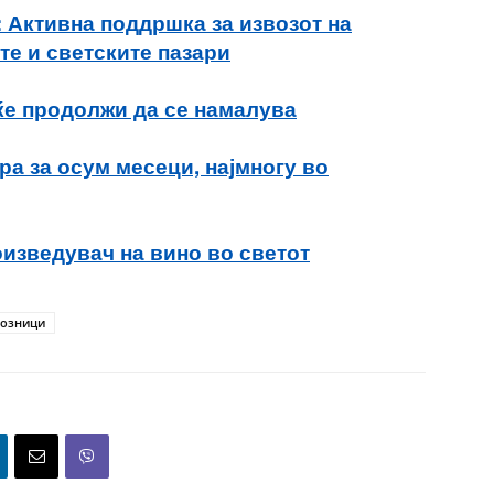
 Активна поддршка за извозот на
те и светските пазари
ќе продолжи да се намалува
ра за осум месеци, најмногу во
оизведувач на вино во светот
возници