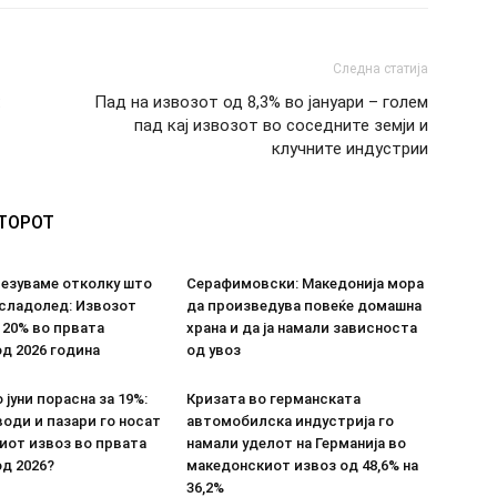
Следна статија
:
Пад на извозот од 8,3% во јануари – голем
пад кај извозот во соседните земји и
клучните индустрии
ВТОРОТ
везуваме отколку што
Серафимовски: Македонија мора
 сладолед: Извозот
да произведува повеќе домашна
 20% во првата
храна и да ја намали зависноста
д 2026 година
од увоз
 јуни порасна за 19%:
Кризата во германската
оди и пазари го носат
автомобилска индустрија го
иот извоз во првата
намали уделот на Германија во
д 2026?
македонскиот извоз од 48,6% на
36,2%