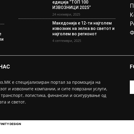
едиција “ТОП 100
П
ИЗВОЗНИЦИ 2025”
К
24 ноември, 2025
Р
Македонија е 12-ти најголем
извозник на зелка во светот и
Ф
е
најголем во регионот
ли
4 септември, 2025
 НАС
F
з.МК е специјализиран портал за промоција на
зот и извозните компании, и сите поврзани услуги,
 транспорт, логистика, финансии и осигурување од
ата и светот.
FINITY DESIGN