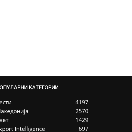
ОПУЛАРНИ КАТЕГОРИИ
ести
4197
акедонија
2570
вет
1429
xport Intelligence
697