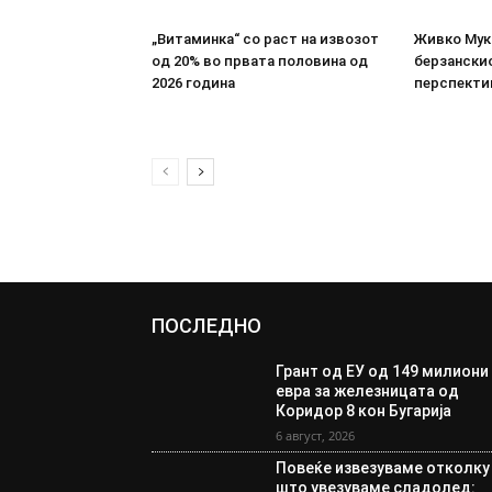
„Витаминка“ со раст на извозот
Живко Мука
од 20% во првата половина од
берзанскио
2026 година
перспекти
ПОСЛЕДНО
Грант од ЕУ од 149 милиони
евра за железницата од
Коридор 8 кон Бугарија
6 август, 2026
Повеќе извезуваме отколку
што увезуваме сладолед: