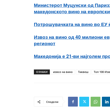
Министерот Муцунски од Париз:
македонското вино на европски
Потрошувачката на вино во ЕУ 
Извоз на вино од 40 милиони ев
регионот
Македонија е 21-ви најголем пр
ОЗНАКИ
извоз на вино
Тиквеш
Топ 100 Из
Сподели