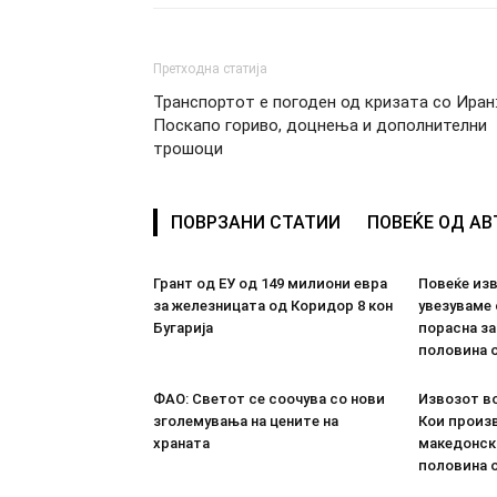
Претходна статија
Транспортот е погоден од кризата со Иран
Поскапо гориво, доцнења и дополнителни
трошоци
ПОВРЗАНИ СТАТИИ
ПОВЕЌЕ ОД А
Грант од ЕУ од 149 милиони евра
Повеќе из
за железницата од Коридор 8 кон
увезуваме
Бугарија
порасна за
половина о
ФАО: Светот се соочува со нови
Извозот во
зголемувања на цените на
Кои произв
храната
македонск
половина о