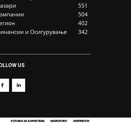
азари
551
омпании
504
егион
402
инансии и Осигурување
342
OLLOW US
УСЛОВИ ЗА КОРИСТЕЊЕ
МАРКЕТИНГ
ИМПРЕСУМ