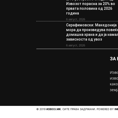
Извозот порасна за 20% во
првата половина од 2026
година
6 август, 2026
Серафимовски: Македонија
мора да произведува повеќ
домашна храна и да ја нама
зависноста од увоз
6 август, 2026
ЗА
Изво
изво
како
земј
© 2019
ИЗВОЗ.МК
. СИТЕ ПРАВА ЗАДРЖАНИ. POWERED BY
IN