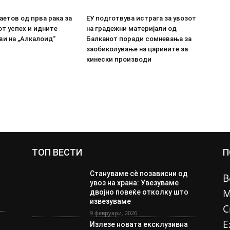
етов од прва рака за
ЕУ подготвува истрага за увозот
т успех и идните
на градежни материјали од
ви на „Алкалоид“
Балканот поради сомневања за
заобиколување на царините за
кинески производи
ТОП ВЕСТИ
П
Стануваме сè позависни од
В
увоз на храна: Увезуваме
М
двојно повеќе отколку што
извезуваме
С
9 февруари, 2026
Е
Излезе новата ексклузивна