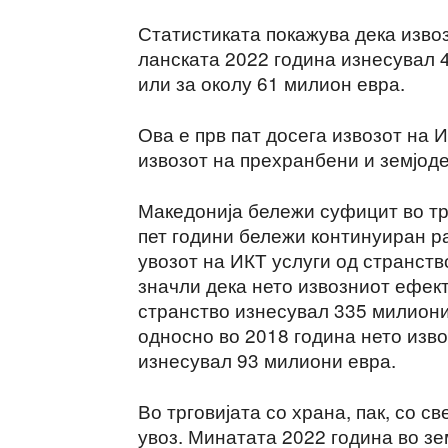
Статистиката покажува дека извоз
ланската 2022 година изнесувал 
или за околу 61 милион евра.
Ова е прв пат досега извозот на 
извозот на прехранбени и земјод
Македонија бележи суфицит во трг
пет години бележи континуиран р
увозот на ИКТ услуги од странст
значли дека нето извозниот ефект 
странство изнесувал 335 милиони
односно во 2018 година нето изво
изнесувал 93 милиони евра.
Во трговијата со храна, пак, со с
увоз. Минатата 2022 година во зе