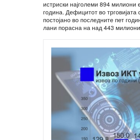
истриски најголеми 894 милиони 
година. Дефицитот во трговијата 
постојано во последните пет годи
лани порасна на над 443 милиони