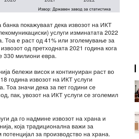
 банка покажуваат дека извозот на ИКТ
елекомуникациски) услуги изминатата 2022
. Тоа е раст од 41% или зголемување за
извозот од претходната 2021 година кога
е 330 милиони евра.
ија бележи висок и континуиран раст во
018 година извозот на ИКТ услуги
. Тоа значи дека за пет години се
од, пак, увозот на ИКТ услуги се зголемил
луги да го надмине извозот на храна и
нија, која традиционална важи за
м потенцијал за производство на храна.