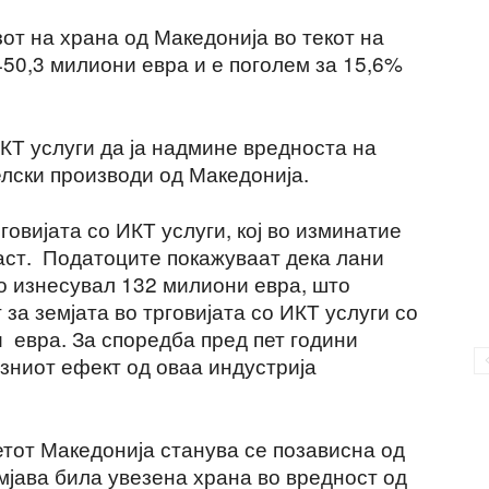
от на храна од Македонија во текот на
450,3 милиони евра и е поголем за 15,6%
ИКТ услуги да ја надмине вредноста на
елски производи од Македонија.
овијата со ИКТ услуги, кој во изминатие
аст. Податоците покажуваат дека лани
во изнесувал 132 милиони евра, што
за земјата во трговијата со ИКТ услуги со
 евра. За споредба пред пет години
зниот ефект од оваа индустрија
ветот Македонија станува се позависна од
мјава била увезена храна во вредност од