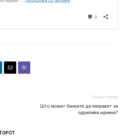
Следна статија
Што можат банките да направат за
одржлива иднина?
ВТОРОТ