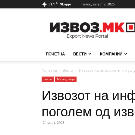
C
31.1
петок, август 7, 2026
Skopje
ИзвозМК
ПОЧЕТНА
ВЕСТИ
КОМПАНИИ
Почетна
Вести
Извозот на информатички услуг
Вести
Македонија
Извозот на инф
поголем од изв
24 март, 2023