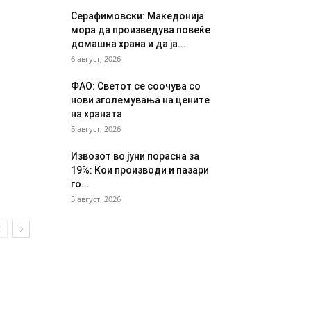
Серафимовски: Македонија
мора да произведува повеќе
домашна храна и да ја...
6 август, 2026
ФАО: Светот се соочува со
нови зголемувања на цените
на храната
5 август, 2026
Извозот во јуни порасна за
19%: Кои производи и пазари
го...
5 август, 2026