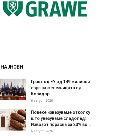
НАЈНОВИ
Грант од ЕУ од 149 милиони
евра за железницата од
Коридор...
6 август, 2026
Повеќе извезуваме отколку
што увезуваме сладолед:
Извозот порасна за 20% во...
6 август, 2026