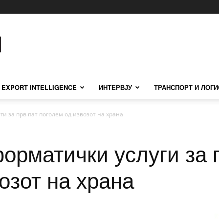
EXPORT INTELLIGENCE
ИНТЕРВЈУ
ТРАНСПОРТ И ЛОГИ
и за прв пат поголем од извозот на храна
орматички услуги за 
озот на храна