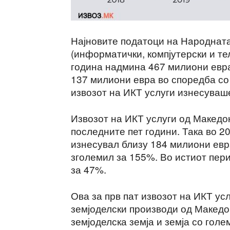
Најновите податоци на Нaродната
(информатички, компјутерски и т
година надмина 467 милиони евра
137 милиони евра во споредба со 
извозот на ИКТ услуги изнесуваш
Извозот на ИКТ услуги од Македон
последните пет години. Така во 2
изнесувал близу 184 милиони евра
зголемил за 155%. Во истиот пери
за 47%.
Ова за прв пат извозот на ИКТ ус
земјоделски производи од Македо
земјоделска земја и земја со голе