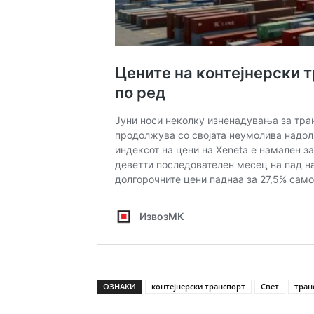
ОЗНАКИ
контејнерски транспорт
Свет
тран