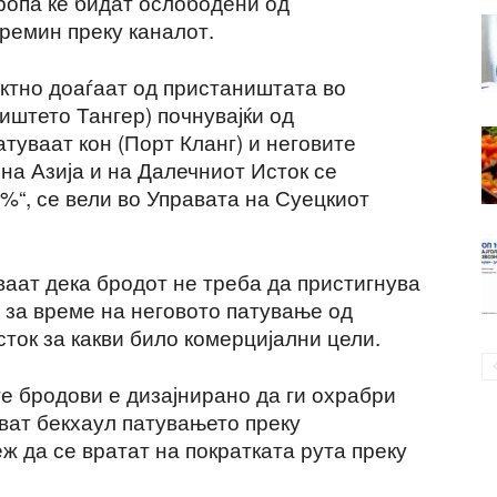
ропа ќе бидат ослободени од
ремин преку каналот.
ектно доаѓаат од пристаништата во
иштето Тангер) почнувајќи од
туваат кон (Порт Кланг) и неговите
на Азија и на Далечниот Исток се
%“, се вели во Управата на Суецкиот
аат дека бродот не треба да пристигнува
 за време на неговото патување од
ток за какви било комерцијални цели.
е бродови е дизајнирано да ги охрабри
ват бекхаул патувањето преку
 да се вратат на пократката рута преку