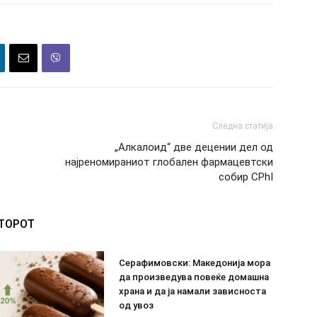
Следна статија
„Алкалоид“ две децении дел од
најреномираниот глобален фармацевтски
собир CPhI
ВТОРОТ
Серафимовски: Македонија мора
да произведува повеќе домашна
храна и да ја намали зависноста
од увоз