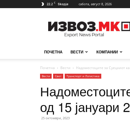
C
22.2
сабота, август 8, 2026
Skopje
ИзвозМК
ПОЧЕТНА
ВЕСТИ
КОМПАНИИ
Почетна
Вести
Надоместоците за Суецкиот кан
Вести
Свет
Транспорт и Логистика
Надоместоците
од 15 јануари 
25 октомври, 2023