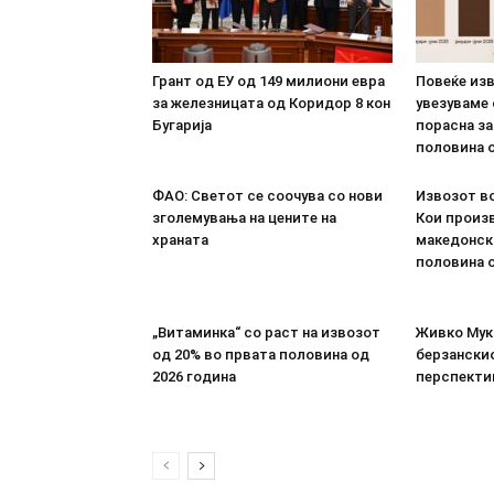
Грант од ЕУ од 149 милиони евра
Повеќе из
за железницата од Коридор 8 кон
увезуваме
Бугарија
порасна за
половина о
ФАО: Светот се соочува со нови
Извозот во
зголемувања на цените на
Кои произв
храната
македонск
половина о
„Витаминка“ со раст на извозот
Живко Мука
од 20% во првата половина од
берзанскио
2026 година
перспекти