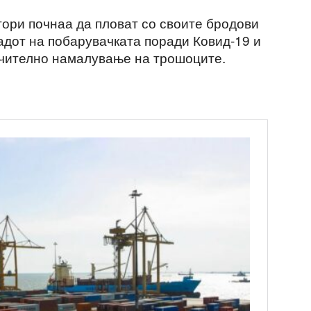
тори почнаа да пловат со своите бродови
адот на побарувачката поради Ковид-19 и
ачително намалување на трошоците.