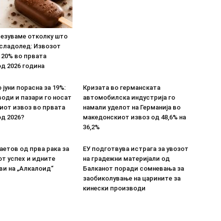
везуваме отколку што
 сладолед: Извозот
 20% во првата
д 2026 година
 јуни порасна за 19%:
Кризата во германската
оди и пазари го носат
автомобилска индустрија го
иот извоз во првата
намали уделот на Германија во
д 2026?
македонскиот извоз од 48,6% на
36,2%
етов од прва рака за
ЕУ подготвува истрага за увозот
т успех и идните
на градежни материјали од
ви на „Алкалоид“
Балканот поради сомневања за
заобиколување на царините за
кинески производи