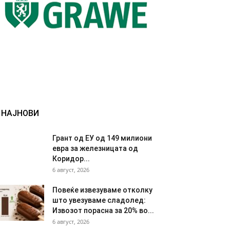
НАЈНОВИ
Грант од ЕУ од 149 милиони
евра за железницата од
Коридор...
6 август, 2026
Повеќе извезуваме отколку
што увезуваме сладолед:
Извозот порасна за 20% во...
6 август, 2026