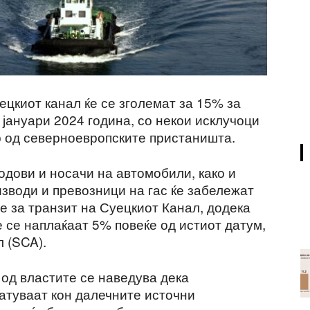
цкиот канал ќе се зголемат за 15% за
 јануари 2024 година, со некои исклучоци
р од северноевропските пристаништа.
одови и носачи на автомобили, како и
изводи и превозници на гас ќе забележат
 за транзит на Суецкиот Канал, додека
 се наплаќаат 5% повеќе од истиот датум,
 (SCA).
 од властите се наведува дека
патуваат кон далечните источни