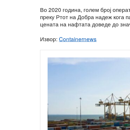
Во 2020 година, голем број опера
преку Ртот на Добра надеж кога п
цената на нафтата доведе до зн
Извор:
Containernews