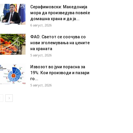
Серафимовски: Македонија
мора да произведува повеќе
домашна храна и да ја...
6 август, 2026
ФАО: Светот се соочува со
нови зголемувања на цените
на храната
5 август, 2026
Извозот во јуни порасна за
19%: Кои производи и пазари
го...
5 август, 2026