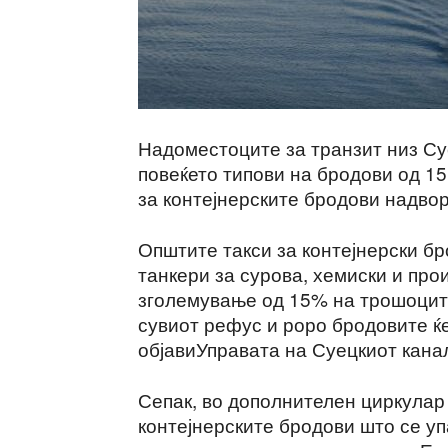
Надоместоците за транзит низ Суе
повеќето типови на бродови од 15
за контејнерските бродови надво
Општите такси за контејнерски бр
танкери за сурова, хемиски и про
зголемување од 15% на трошоците
сувиот рефус и роро бродовите ќе
објавиУправата на Суецкиот канал
Сепак, во дополнителен циркулар
контејнерските бродови што се у