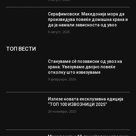
Серафимовски: Македонија мора да
произведува повеќе домашна храна и
да ја намали зависноста од увоз
6 август, 2026
ТОП ВЕСТИ
Стануваме сè позависни од увоз на
храна: Увезуваме двојно повеќе
отколку што извезуваме
9 февруари, 2026
Излезе новата ексклузивна едиција
“ТОП 100 ИЗВОЗНИЦИ 2025”
24 ноември, 2025