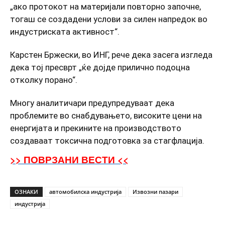
„ако протокот на материјали повторно започне,
тогаш се создадени услови за силен напредок во
индустриската активност“.
Карстен Бржески, во ИНГ, рече дека засега изгледа
дека тој пресврт „ќе дојде прилично подоцна
отколку порано“.
Многу аналитичари предупредуваат дека
проблемите во снабдувањето, високите цени на
енергијата и прекините на производството
создаваат токсична подготовка за стагфлација.
>> ПОВРЗАНИ ВЕСТИ <<
ОЗНАКИ
автомобилска индустрија
Извозни пазари
индустрија