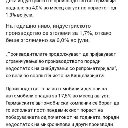
дека индустриското производство во Германија
паднало за 4,0% во месец август по порастот од
1,3% во јули.
На годишно ниво, индустриското
производство се зголеми за 1,7%, откако
беше зголемено за 6,0% во јули.
„Производителите продолжуваат да пријавуваат
ограничувања во производството поради
недостаток на снабдување со репроматеријали“,
се вели во соопштението на Канцеларијата.
Производството на автомобили и делови за
автомобили опадна за 17,5% во месец август.
Германските автомобилски компании се борат да
го исполнат пост-пандемискиот пораст на
побарувачката од почетокот на годината, поради
недостаток на микрочипови и други производи.