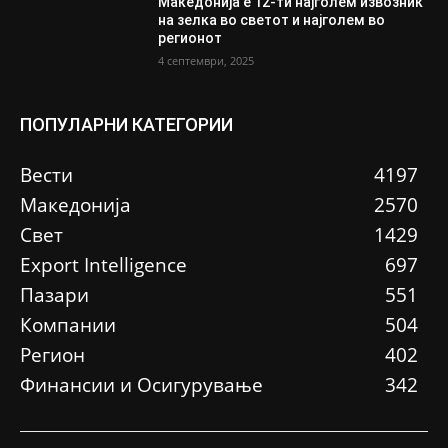
Македонија е 12-ти најголем извозник
на зелка во светот и најголем во
регионот
4 септември, 2025
ПОПУЛАРНИ КАТЕГОРИИ
Вести
4197
Македонија
2570
Свет
1429
Еxport Intelligence
697
Пазари
551
Компании
504
Регион
402
Финансии и Осигурување
342