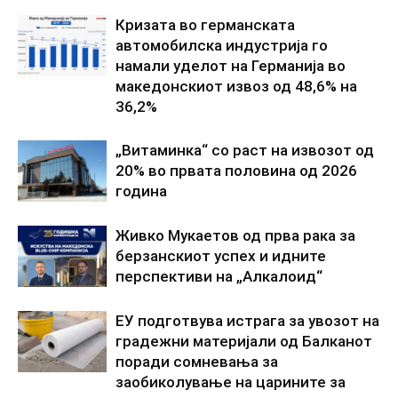
Кризата во германската
автомобилска индустрија го
намали уделот на Германија во
македонскиот извоз од 48,6% на
36,2%
„Витаминка“ со раст на извозот од
20% во првата половина од 2026
година
Живко Мукаетов од прва рака за
берзанскиот успех и идните
перспективи на „Алкалоид“
ЕУ подготвува истрага за увозот на
градежни материјали од Балканот
поради сомневања за
заобиколување на царините за