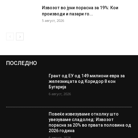
Извозот во јуни порасна за 19%: Кои
производи и пазари го...
5 август, 2026
ПОСЛЕДНО
Грант од ЕУ од 149 милиони евра за
железницата од Коридор 8 кон
Бугарија
6 август, 2026
Повеќе извезуваме отколку што
увезуваме сладолед: Извозот
порасна за 20% во првата половина од
2026 година
6 август, 2026