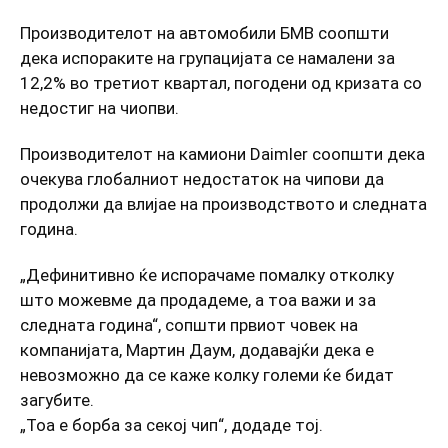
Производителот на автомобили БМВ соопшти
дека испораките на групацијата се намалени за
12,2% во третиот квартал, погодени од кризата со
недостиг на чиопви.
Производителот на камиони Daimler соопшти дека
очекува глобалниот недостаток на чипови да
продолжи да влијае на производството и следната
година.
„Дефинитивно ќе испорачаме помалку отколку
што можевме да продадеме, а тоа важи и за
следната година“, сопшти првиот човек на
компанијата, Мартин Даум, додавајќи дека е
невозможно да се каже колку големи ќе бидат
загубите.
„Тоа е борба за секој чип“, додаде тој.