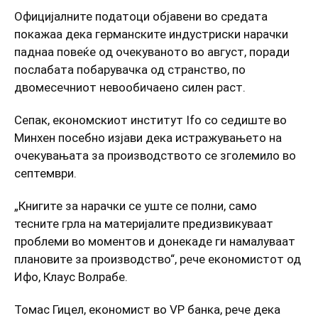
Официјалните податоци објавени во средата
покажаа дека германските индустриски нарачки
паднаа повеќе од очекуваното во август, поради
послабата побарувачка од странство, по
двомесечниот невообичаено силен раст.
Сепак, економскиот институт Ifo со седиште во
Минхен посебно изјави дека истражувањето на
очекувањата за производството се зголемило во
септември.
„Книгите за нарачки се уште се полни, само
тесните грла на материјалите предизвикуваат
проблеми во моментов и донекаде ги намалуваат
плановите за производство“, рече економистот од
Ифо, Клаус Волрабе.
Томас Гицел, економист во VP банка, рече дека