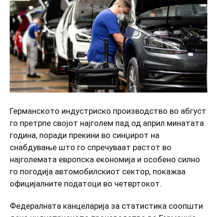
Германското индустриско производство во абгуст
го претрпе својот најголем пад од април минатата
година, поради прекини во синџирот на
снабдување што го спречуваат растот во
најголемата европска економија и особено силно
го погодија автомобилскиот сектор, покажаа
официјалните податоци во четвртокот.
Федералната канцеларија за статистика соопшти