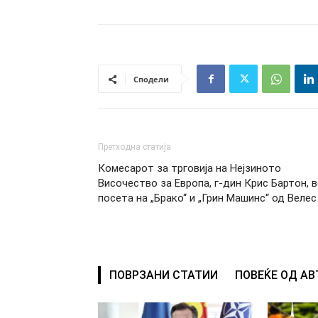
Сподели
Претходна статија
Комесарот за трговија на Нејзиното
Височество за Европа, г-дин Крис Бартон, 
посета на „Брако“ и „Грин Машинс“ од Велес
ПОВРЗАНИ СТАТИИ
ПОВЕЌЕ ОД А