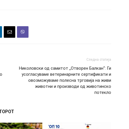
Следна статија
Николовски од самитот „Отворен Балкан“: Ги
во
усогласуваме ветеринарните сертификати и
овозможуваме полесна трговија на живи
животни и производи од животинско
потекло
ВТОРОТ