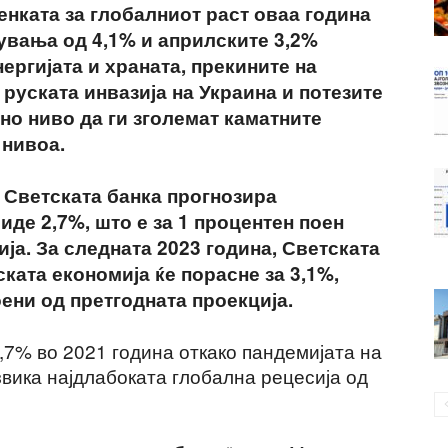
енката за глобалниот раст оваа година
увања од 4,1% и априлските 3,2%
ергијата и храната, прекините на
руската инвазија на Украина и потезите
но ниво да ги зголемат каматните
 нивоа.
 Светската банка прогнозира
иде 2,7%, што е за 1 процентен поен
ја. За следната 2023 година, Светската
ката економија ќе порасне за 3,1%,
ени од претгодната проекција.
,7% во 2021 година откако пандемијата на
звика најдлабоката глобална рецесија од