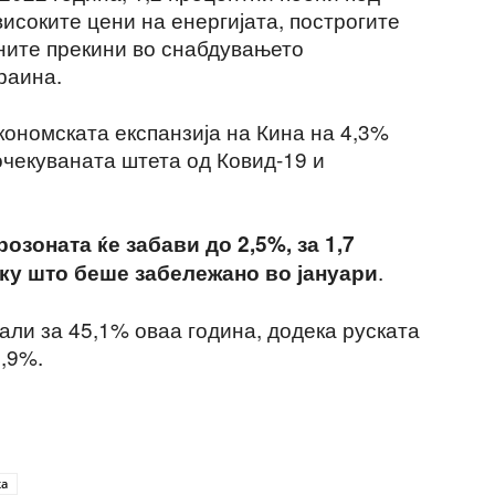
исоките цени на енергијата, построгите
ните прекини во снабдувањето
раина.
кономската експанзија на Кина на 4,3%
очекуваната штета од Ковид-19 и
розоната ќе забави до 2,5%, за 1,7
.
ку што беше забележано во јануари
али за 45,1% оваа година, додека руската
8,9%.
ка