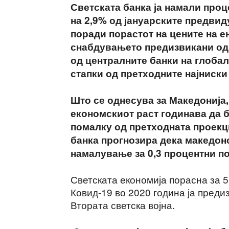
Светската банка ја намали проц
на 2,9% од јануарските предвид
поради порастот на цените на ен
снабдувањето предизвикани од 
од централните банки на глобал
стапки од претходните најниски
Што се однесува за Македонија,
економскиот раст годинава да б
помалку од претходната проекци
банка прогнозира дека македонс
намалување за 0,3 процентни по
Светската економија порасна за 5
Ковид-19 во 2020 година ја преди
Втората светска војна.