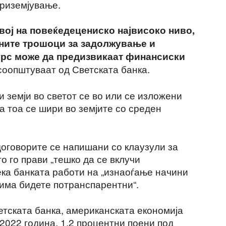
приземјување.
вој на повеќедецениско највисоко ниво,
ните трошоци за задолжување и
урс може да предизвикаат финансиски
 соопштуваат од Светската банка.
 земји во светот се во или се изложени
а тоа се шири во земјите со среден
договорите се напишани со клаузули за
 го прави „тешко да се вклучи
дека банката работи на „изнаоѓање начини
о има бидете потранспарентни“.
етската банка, американската економија
 2022 година, 1,2 процентни поени под