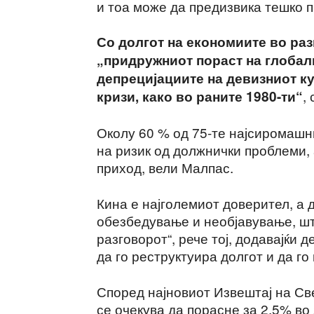
и тоа може да предизвика тешко 
Со долгот на економиите во раз
„придружниот пораст на глобал
депрецијациите на девизниот к
,
кризи, како во раните 1980-ти“
Околу 60 % од 75-те најсиромашни
на ризик од должнички проблеми, 
приход, вели Малпас.
Кина е најголемиот доверител, а 
обезбедување и необјавување, што
разговорот“, рече тој, додавајќи 
да го реструктуира долгот и да г
Според најновиот Извештај на Св
се очекува да порасне за 2,5% во