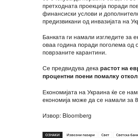
претходната проекција поради пов
финансиски услови и дополнител
предизвикани од инвазијата на Ук
Банката ги намали изгледите за е
оваа година поради поголема од 
поврзаните карантини.
Се предвидува дека
растот на ев
процентни поени помалку откол
Економијата на Украина ќе се нам
економија може да се намали за 
Извор: Bloomberg
ОЗНАКИ
Извозни пазари
Свет
Светска бан