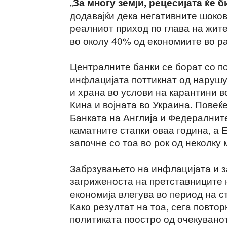
„
За многу земји, рецесијата ќе 
додавајќи дека негативните шоков
реалниот приход по глава на жите
во околу 40% од економиите во ра
Централните банки се борат со п
инфлацијата поттикнат од нарушу
и храна во услови на карантини в
Кина и војната во Украина. Повеќ
Банката на Англија и Федералните
каматните стапки оваа година, а
започне со тоа во рок од неколку 
Забрзувањето на инфлацијата и з
загриженоста на претставниците 
економија влегува во период на ст
Како резултат на тоа, сега повто
политиката поостро од очекуванот