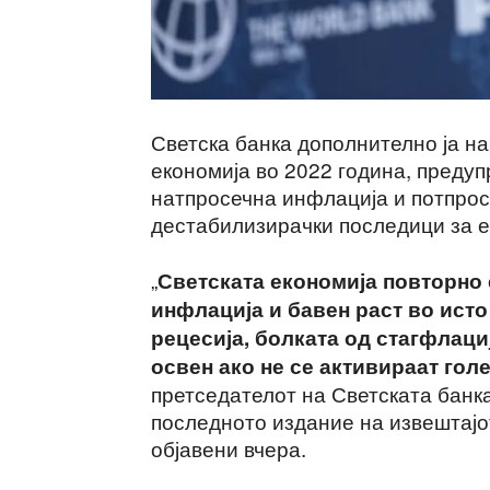
Светска банка дополнително ја на
економија во 2022 година, предуп
натпросечна инфлација и потпрос
дестабилизирачки последици за е
„
Светската економија повторно 
инфлација и бавен раст во исто
рецесија, болката од стагфлаци
освен ако не се активираат го
претседателот на Светската банка
последното издание на извештајо
објавени вчера.