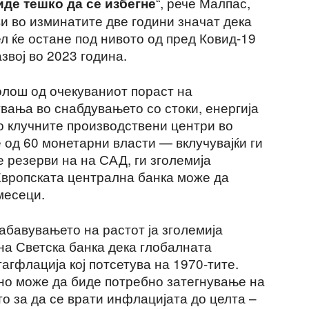
“, рече Малпас,
биде тешко да се избегне
и во изминатите две години значат дека
л ќе остане под нивото од пред Ковид-19
звој во 2023 година.
олош од очекуваниот пораст на
вања во снабдувањето со стоки, енергија
о клучните производствени центри во
е од 60 монетарни власти — вклучувајќи ги
 резерви на на САД, ги зголемија
 Европската централна банка може да
месеци.
абавувањето на растот ја зголемија
на Светска банка дека глобалната
агфлација кој потсетува на 1970-тите.
рно може да биде потребно затегнување на
о за да се врати инфлацијата до целта –