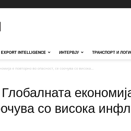
EXPORT INTELLIGENCE
ИНТЕРВЈУ
ТРАНСПОРТ И ЛОГИ
омија е повторно во опасност, се соочува со висока...
 Глобалната економиј
оочува со висока инфл