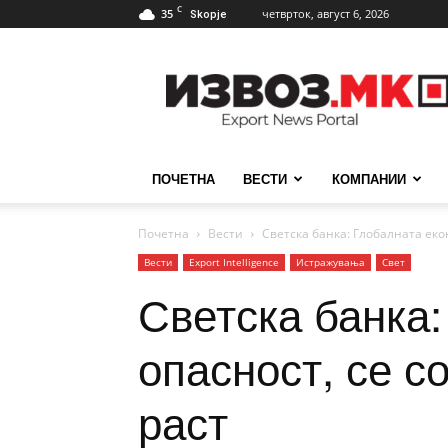
C
35
четврток, август 6, 2026
Skopje
ИзвозМК
ПОЧЕТНА
ВЕСТИ
КОМПАНИИ
Почетна
Вести
Светска банка: Глобалната екон
Вести
Еxport Intelligence
Истражувања
Свет
Светска банка:
опасност, се с
раст