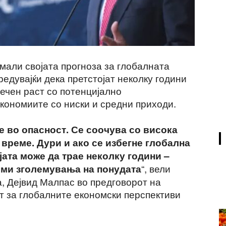
мали својата прогноза за глобалната
редувајќи дека претстојат неколку години
ечен раст со потенцијално
кономиите со ниски и средни приходи.
е во опасност. Се соочува со висока
 време. Дури и ако се избегне глобална
јата може да трае неколку години –
“, вели
леми зголемувања на понудата
, Дејвид Малпас во предговорот на
т за глобалните економски перспективи