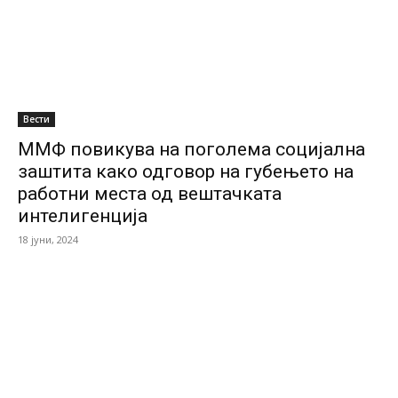
Вести
ММФ повикува на поголема социјална
заштита како одговор на губењето на
работни места од вештачката
интелигенција
18 јуни, 2024