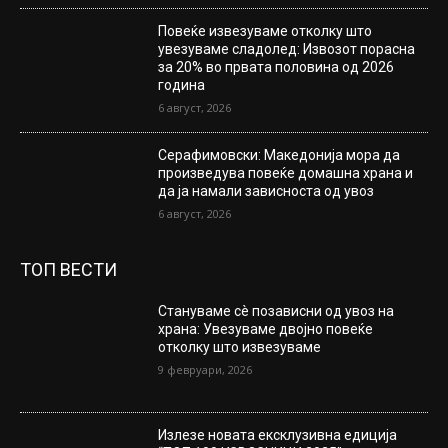
Повеќе извезуваме отколку што
увезуваме сладолед: Извозот порасна
за 20% во првата половина од 2026
година
6 август, 2026
Серафимовски: Македонија мора да
произведува повеќе домашна храна и
да ја намали зависноста од увоз
6 август, 2026
ТОП ВЕСТИ
Стануваме сè позависни од увоз на
храна: Увезуваме двојно повеќе
отколку што извезуваме
9 февруари, 2026
Излезе новата ексклузивна едиција