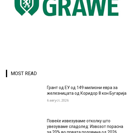
MOST READ
Грант од ЕУ од 149 милиони евра за
железницата од Коридор 8 кон Бугарија
6 август, 2026
Повеќе извезуваме отколку што
увезуваме сладолед: Извозот порасна
за 20% во првата половина од 2026