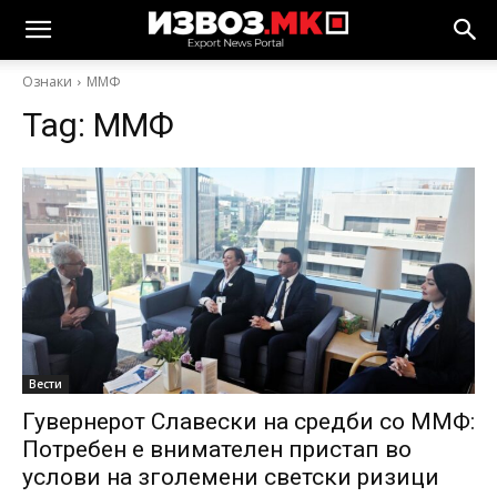
Ознаки
ММФ
Tag:
ММФ
Вести
Гувернерот Славески на средби со ММФ:
Потребен е внимателен пристап во
услови на зголемени светски ризици