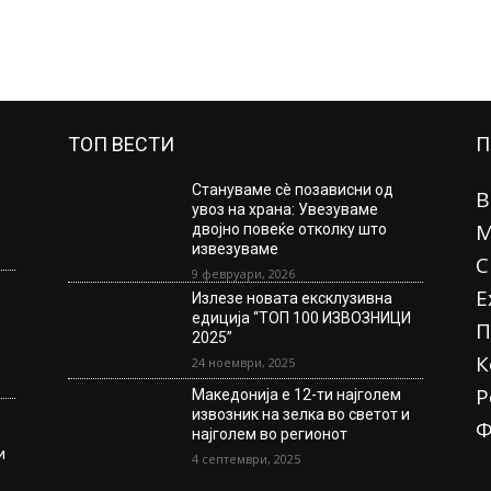
ТОП ВЕСТИ
П
Стануваме сè позависни од
В
увоз на храна: Увезуваме
М
двојно повеќе отколку што
извезуваме
С
9 февруари, 2026
Е
Излезе новата ексклузивна
едиција “ТОП 100 ИЗВОЗНИЦИ
П
2025”
К
24 ноември, 2025
Р
Македонија е 12-ти најголем
извозник на зелка во светот и
Ф
најголем во регионот
и
4 септември, 2025