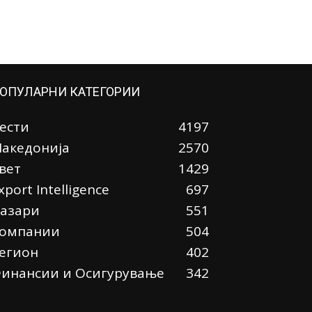
ОПУЛАРНИ КАТЕГОРИИ
ести
4197
акедонија
2570
вет
1429
xport Intelligence
697
азари
551
омпании
504
егион
402
инансии и Осигурување
342