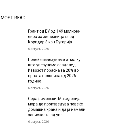
MOST READ
Грант од ЕУ од 149 милиони
евра за железницата од
Коридор 8 кон Бугарија
6 август, 2026
Повеќе извезуваме отколку
што увезуваме сладолед:
Извозот порасна за 20% во
првата половина од 2026
година
6 август, 2026
Серафимовски: Македонија
мора да произведува повеќе
домашна храна и да ја намали
зависноста од увоз
6 август, 2026