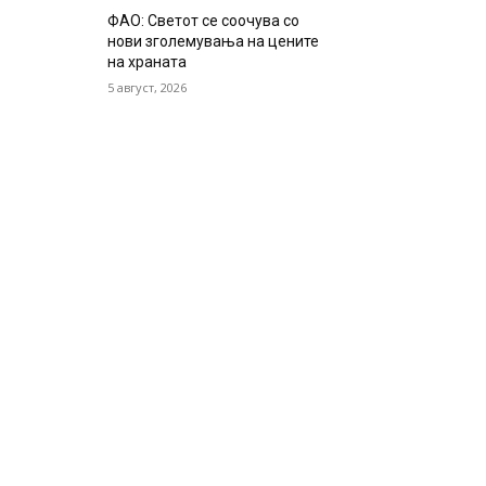
ФАО: Светот се соочува со
нови зголемувања на цените
на храната
5 август, 2026