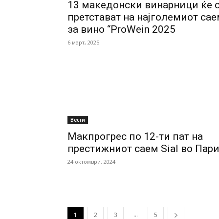
13 македонски винарници ќе 
претстават на најголемиот са
за вино “ProWein 2025
6 март, 2025
Вести
Макпрогрес по 12-ти пат на
престижниот саем Sial во Пар
24 октомври, 2024
...
1
2
3
5