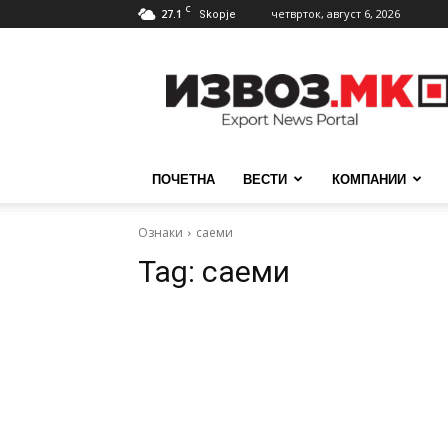
C
27.1
четврток, август 6, 2026
Skopje
ИзвозМК
ПОЧЕТНА
ВЕСТИ
КОМПАНИИ
Ознаки
саеми
Tag:
саеми