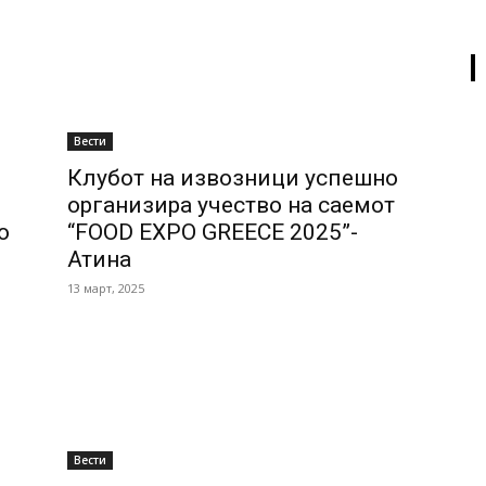
Вести
Клубот на извозници успешно
организира учество на саемот
о
“FOOD EXPO GREECE 2025”-
Атина
13 март, 2025
Вести