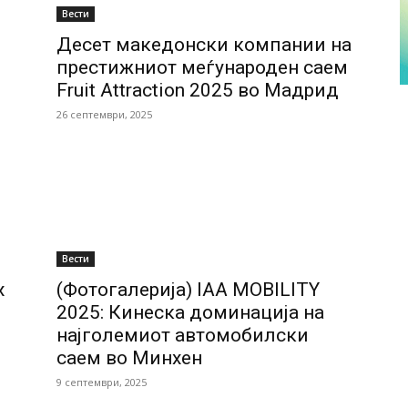
Вести
Десет македонски компании на
престижниот меѓународен саем
Fruit Attraction 2025 во Мадрид
26 септември, 2025
Вести
x
(Фотогалерија) IAA MOBILITY
2025: Кинеска доминација на
најголемиот автомобилски
саем во Минхен
9 септември, 2025