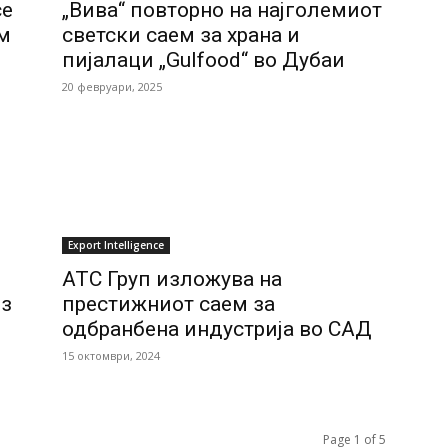
се
„Вива“ повторно на најголемиот
ем
светски саем за храна и
пијалаци „Gulfood“ во Дубаи
20 февруари, 2025
Еxport Intelligence
АТС Груп изложува на
из
престижниот саем за
одбранбена индустрија во САД
15 октомври, 2024
Page 1 of 5