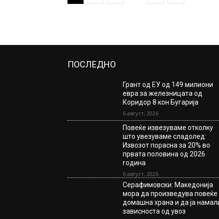
ПОСЛЕДНО
Грант од ЕУ од 149 милиони
евра за железницата од
Коридор 8 кон Бугарија
6 август, 2026
Повеќе извезуваме отколку
што увезуваме сладолед:
Извозот порасна за 20% во
првата половина од 2026
година
6 август, 2026
Серафимовски: Македонија
мора да произведува повеќе
домашна храна и да ја намал
зависноста од увоз