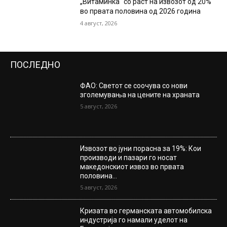
„Витаминка“ со раст на извозот од 20%
во првата половина од 2026 година
4 август, 2026
ПОСЛЕДНО
ФАО: Светот се соочува со нови
зголемувања на цените на храната
5 август, 2026
Извозот во јуни порасна за 19%: Кои
производи и пазари го носат
македонскиот извоз во првата
половина...
5 август, 2026
Кризата во германската автомобилска
индустрија го намали уделот на