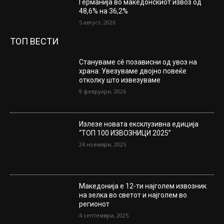
Германија во македонскиот извоз од
48,6% на 36,2%
5 август, 2026
ТОП ВЕСТИ
Стануваме сè позависни од увоз на
храна: Увезуваме двојно повеќе
отколку што извезуваме
9 февруари, 2026
Излезе новата ексклузивна едиција
“ТОП 100 ИЗВОЗНИЦИ 2025”
24 ноември, 2025
Македонија е 12-ти најголем извозник
на зелка во светот и најголем во
регионот
4 септември, 2025