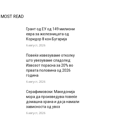
MOST READ
Грант од ЕУ од 149 милиони
евра за железницата од
Коридор 8 кон Бугарија
6 август, 2026
Повеќе извезуваме отколку
што увезуваме сладолед:
Извозот порасна за 20% во
првата половина од 2026
година
6 август, 2026
Серафимовски: Македонија
мора да произведува повеќе
домашна храна и да ја намали
зависноста од увоз
6 август, 2026