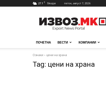
C
27.1
петок, август 7, 2026
Skopje
ИзвозМК
ПОЧЕТНА
ВЕСТИ
КОМПАНИИ
Ознаки
цени на храна
Tag:
цени на храна