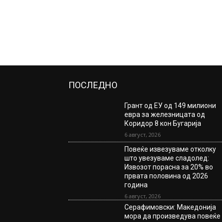
ПОСЛЕДНО
Грант од ЕУ од 149 милиони
евра за железницата од
Коридор 8 кон Бугарија
6 август, 2026
Повеќе извезуваме отколку
што увезуваме сладолед:
Извозот порасна за 20% во
првата половина од 2026
година
6 август, 2026
Серафимовски: Македонија
мора да произведува повеќе