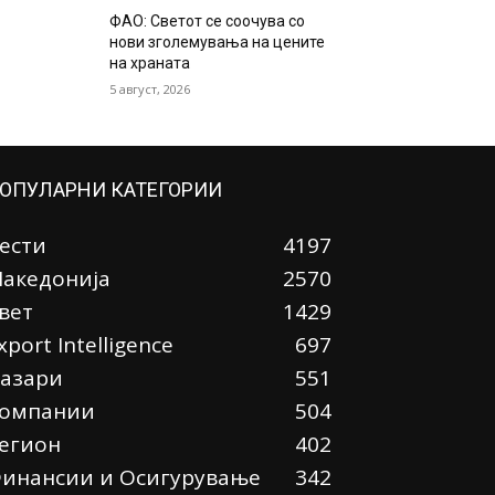
ФАО: Светот се соочува со
нови зголемувања на цените
на храната
5 август, 2026
ОПУЛАРНИ КАТЕГОРИИ
ести
4197
акедонија
2570
вет
1429
xport Intelligence
697
азари
551
омпании
504
егион
402
инансии и Осигурување
342