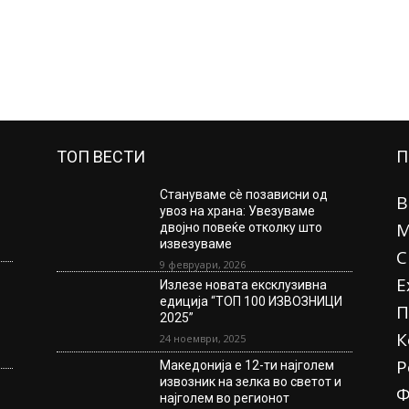
ТОП ВЕСТИ
П
Стануваме сè позависни од
В
увоз на храна: Увезуваме
М
двојно повеќе отколку што
извезуваме
С
9 февруари, 2026
Е
Излезе новата ексклузивна
едиција “ТОП 100 ИЗВОЗНИЦИ
П
2025”
К
24 ноември, 2025
Р
Македонија е 12-ти најголем
извозник на зелка во светот и
Ф
најголем во регионот