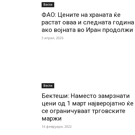
Вести
ФАО: Цените на храната ќе
растат оваа и следната година
ако војната во Иран продолжи
3 април, 2026
Вести
Бектеши: Наместо замрзнати
цени од 1 март најверојатно ќе
се ограничуваат трговските
маржи
16 февруари, 2022