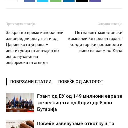
Претходна статија
Следна статија
За кратко време испорачани
Петнаесет македонски
извонредни резултати од
компании ќе презентираат
Царинската управа –
кондиторски производи и
институцијата значајна во
вино на саем во Кина
исполнување на
реформската агенда
ПОВРЗАНИ СТАТИИ
ПОВЕЌЕ ОД АВТОРОТ
Грант од ЕУ од 149 милиони евра за
железницата од Коридор 8 кон
Бугарија
Повеќе извезуваме отколку што