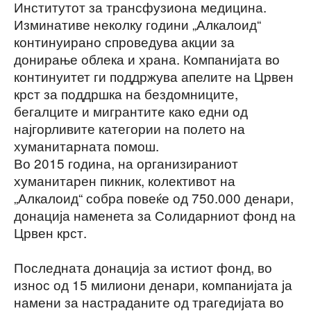
Институтот за трансфузиона медицина.
Изминативе неколку години „Алкалоид“
континуирано спроведува акции за
донирање облека и храна. Компанијата во
континуитет ги поддржува апелите на Црвен
крст за поддршка на бездомниците,
бегалците и мигрантите како едни од
најгорливите категории на полето на
хуманитарната помош.
Во 2015 година, на организираниот
хуманитарен пикник, колективот на
„Алкалоид“ собра повеќе од 750.000 денари,
донација наменета за Солидарниот фонд на
Црвен крст.
Последната донација за истиот фонд, во
износ од 15 милиони денари, компанијата ја
намени за настраданите од трагедијата во