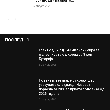
производи и пазари го...
5 август, 2026
ПОСЛЕДНО
Грант од ЕУ од 149 милиони евра за
железницата од Коридор 8 кон
Бугарија
6 август, 2026
Повеќе извезуваме отколку што
увезуваме сладолед: Извозот
порасна за 20% во првата половина од
2026 година
6 август, 2026