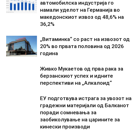
автомобилска индустрија го
намали уделот на Германија во
македонскиот извоз од 48,6% на
36,2%
„Витаминка“ со раст на извозот од
20% во првата половина од 2026
година
Живко Мукаетов од прва рака за
берзанскиот успех и идните
перспективи на „Алкалоид“
ЕУ подготвува истрага за увозот на
градежни материјали од Балканот
поради сомневања за
заобиколување на царините за
кинески производи