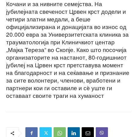
Кочани и за нивните семејства. На
јубилејната свеченост Црвен крст додели и
четири златни медали, а беше
официјализирана и донацијата во износ од
20.000 евра за Универзитетската клиника за
трауматологија при Клиничкиот центар
„Мајка Тереза“ во Скопје. Како што посочија
организаторите на настанот, 80-годишниот
јубилеј на Црвен крст претставува момент
на благодарност и на сеќавање и признание
за сите волонтери, членови, вработени и
партнери кои ги оставиле и сè уште ги
оставаат своите траги на хуманост