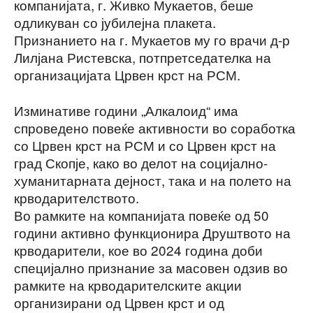
компанијата, г. Живко Мукаетов, беше
одликуван со јубилејна плакета.
Признанието на г. Мукаетов му го врачи д-р
Лилјана Ристевска, потпретседателка на
организацијата Црвен крст на РСМ.
Изминативе години „Алкалоид“ има
спроведено повеќе активности во соработка
со Црвен крст на РСМ и со Црвен крст на
град Скопје, како во делот на социјално-
хуманитарната дејност, така и на полето на
крводарителството.
Во рамките на компанијата повеќе од 50
години активно функционира Друштвото на
крводарители, кое во 2024 година доби
специјално признание за масовен одзив во
рамките на крводарителските акции
организирани од Црвен крст и од