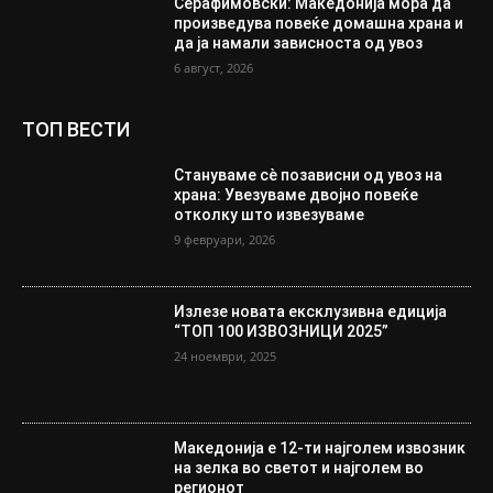
Серафимовски: Македонија мора да
произведува повеќе домашна храна и
да ја намали зависноста од увоз
6 август, 2026
ТОП ВЕСТИ
Стануваме сè позависни од увоз на
храна: Увезуваме двојно повеќе
отколку што извезуваме
9 февруари, 2026
Излезе новата ексклузивна едиција
“ТОП 100 ИЗВОЗНИЦИ 2025”
24 ноември, 2025
Македонија е 12-ти најголем извозник
на зелка во светот и најголем во
регионот