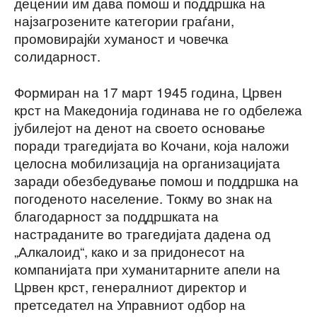
децении им дава помош и поддршка на
најзагрозените категории граѓани,
промовирајќи хуманост и човечка
солидарност.
Формиран на 17 март 1945 година, Црвен
крст на Македонија годинава не го одбележа
јубилејот на денот на своето основање
поради трагедијата во Кочани, која наложи
целосна мобилизација на организацијата
заради обезбедување помош и поддршка на
погоденото население. Токму во знак на
благодарност за поддршката на
настраданите во трагедијата дадена од
„Алкалоид“, како и за придонесот на
компанијата при хуманитарните апели на
Црвен крст, генералниот директор и
претседател на Управниот одбор на