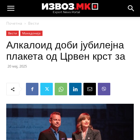
Почетна
Вести
Вести
Македонија
Алкалоид доби јубилејна
плакета од Црвен крст за
20 мај, 2025