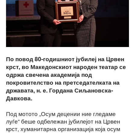
По повод 80-годишниот јубилеј на Црвен
крст, во Македонскиот народен театар се
одржа свечена академија под
покровителство на претседателката на
државата, н. е. Гордана Сиљановска-
Давкова.
Под мотото „Осум децении ние гледаме
луѓе“ беше одбележан јубилејот на Црвен
крст, хуманитарна организација која осум