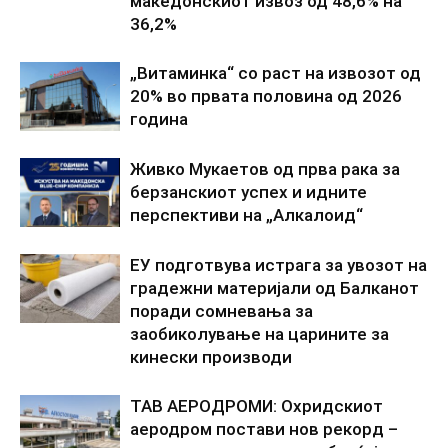
македонскиот извоз од 48,6% на
36,2%
„Витаминка“ со раст на извозот од
20% во првата половина од 2026
година
Живко Мукаетов од прва рака за
берзанскиот успех и идните
перспективи на „Алкалоид“
ЕУ подготвува истрага за увозот на
градежни материјали од Балканот
поради сомневања за
заобиколување на царините за
кинески производи
ТАВ АЕРОДРОМИ: Охридскиот
аеродром постави нов рекорд –