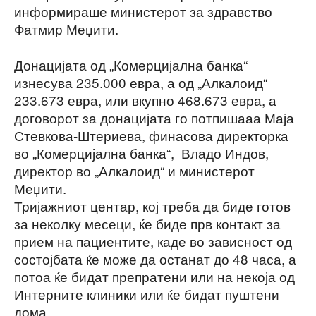
информираше министерот за здравство
Фатмир Меџити.
Донацијата од „Комерцијална банка“
изнесува 235.000 евра, а од „Алкалоид“
233.673 евра, или вкупно 468.673 евра, а
договорот за донацијата го потпишааа Маја
Стевкова-Штериева, финасова директорка
во „Комерцијална банка“, Владо Индов,
директор во „Алкалоид“ и министерот
Меџити.
Тријажниот центар, кој треба да биде готов
за неколку месеци, ќе биде прв контакт за
прием на пациентите, каде во зависност од
состојбата ќе може да останат до 48 часа, а
потоа ќе бидат препратени или на некоја од
Интерните клиники или ќе бидат пуштени
дома.