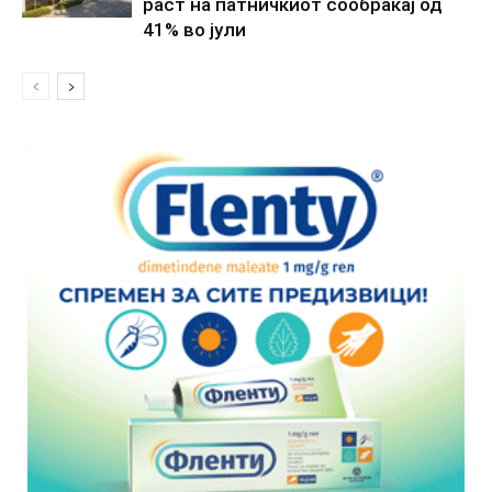
раст на патничкиот сообраќај од
41% во јули