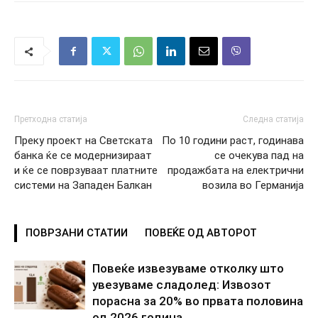
Претходна статија
Следна статија
Преку проект на Светската
По 10 години раст, годинава
банка ќе се модернизираат
се очекува пад на
и ќе се поврзуваат платните
продажбата на електрични
системи на Западен Балкан
возила во Германија
ПОВРЗАНИ СТАТИИ
ПОВЕЌЕ ОД АВТОРОТ
Повеќе извезуваме отколку што
увезуваме сладолед: Извозот
порасна за 20% во првата половина
од 2026 година