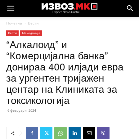
Почетна
Вести
Вести
Македонија
“Алкалоид” и
“Комерцијална банка”
донираа 400 илјади евра
за ургентен тријажен
центар на Клиниката за
токсикологија
6 февруари, 2024