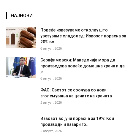
НАЈНОВИ
Повеќе извезуваме отколку што
увезуваме сладолед: Извозот порасна за
20% во...
6 август, 2026
Серафимовски: Македонија мора да
произведува повеќе домашна храна и да
ја...
6 август, 2026
ФАО: Светот се соочува со нови
зголемувања на цените на храната
5 август, 2026
Извозот во јуни порасна за 19%: Кои
производи и пазари го...
5 август, 2026