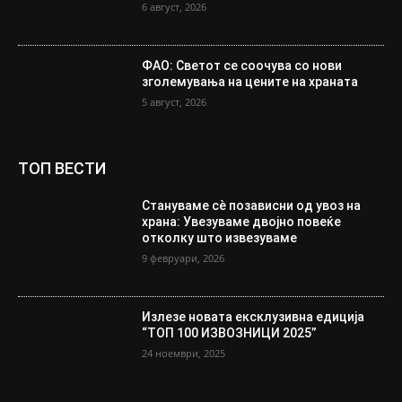
6 август, 2026
ФАО: Светот се соочува со нови
зголемувања на цените на храната
5 август, 2026
ТОП ВЕСТИ
Стануваме сè позависни од увоз на
храна: Увезуваме двојно повеќе
отколку што извезуваме
9 февруари, 2026
Излезе новата ексклузивна едиција
“ТОП 100 ИЗВОЗНИЦИ 2025”
24 ноември, 2025