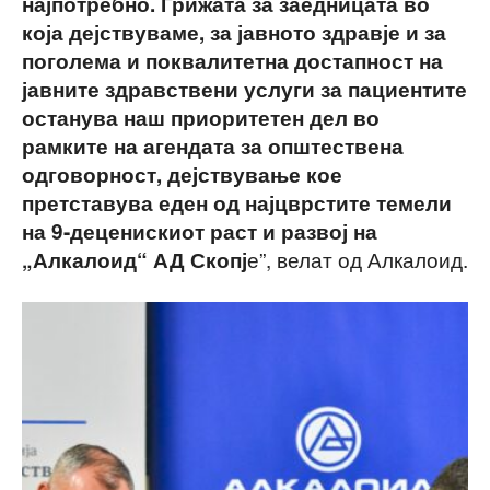
најпотребно. Грижата за заедницата во
која дејствуваме, за јавното здравје и за
поголема и поквалитетна достапност на
јавните здравствени услуги за пациентите
останува наш приоритетен дел во
рамките на агендата за општествена
одговорност, дејствување кое
претставува еден од најцврстите темели
на 9-деценискиот раст и развој на
е”, велат од Алкалоид.
„Алкалоид“ АД Скопј