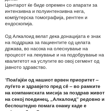
Центарот ќе биде опремен со апарати за
интензивна и полуинтензивна нега,
компјутерска томографија, рентген и
ендоскопија.
Од Алкалоид велат дека донацијата е знак
на поддршка за пациентите од целата
држава, во насока на олеснување на
процесот на лекување и на подобрување на
квалитетот на услугите во овој сегмент од
јавното здравство.
“
Поаѓајќи од нашиот врвен приоритет –
луѓето и здравјето пред сé – во рамките
на компаниската мисија за поздрав живот
на секој поединец, „Алкалоид“ редовно и
беспоштедно помага онаму каде е