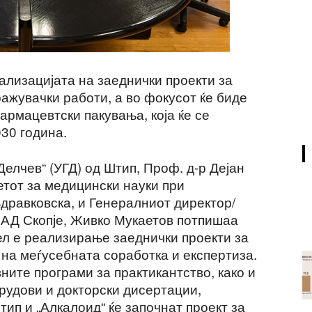
лизацијата на заеднички проекти за
ажувачки работи, а во фокусот ќе биде
рмацевтски пакувања, која ќе се
30 година.
Делчев“ (УГД) од Штип, Проф. д-р Дејан
етот за медицински науки при
дравковскa, и Генералниот директор/
 АД Скопје, Живко Мукаетов потпишаа
ел е реализирање заеднички проекти за
а меѓусебната соработка и експертиза.
вните програми за практикантство, како и
рудови и докторски дисертации,
тип и „Алкалоид“ ќе започнат проект за