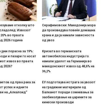
везуваме отколку што
Серафимовски: Македонија мора
 сладолед: Извозот
да произведува повеќе домашна
 20% во првата
храна и да ја намали зависноста
д 2026 година
од увоз
 јуни порасна за 19%:
Кризата во германската
оди и пазари го носат
автомобилска индустрија го
иот извоз во првата
намали уделот на Германија во
д 2026?
македонскиот извоз од 48,6% на
36,2%
етов од прва рака за
ЕУ подготвува истрага за увозот
т успех и идните
на градежни материјали од
ви на „Алкалоид“
Балканот поради сомневања за
заобиколување на царините за
кинески производи