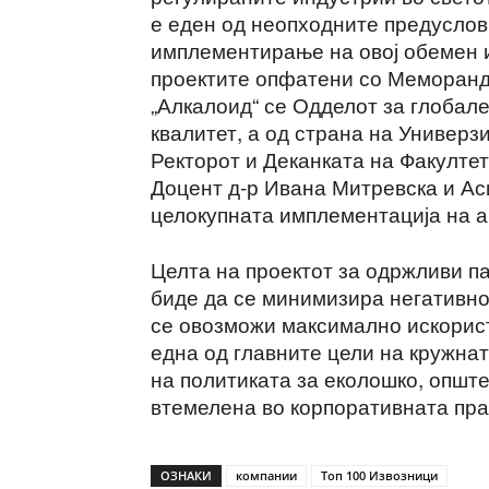
е еден од неопходните предуслов
имплементирање на овој обемен и
проектите опфатени со Меморанду
„Алкалоид“ се Одделот за глобале
квалитет, а од страна на Универзи
Ректорот и Деканката на Факултет
Доцент д-р Ивана Митревска и Ас
целокупната имплементација на а
Целта на проектот за одржливи п
биде да се минимизира негативно
се овозможи максимално искорист
една од главните цели на кружнат
на политиката за еколошко, општ
втемелена во корпоративната пра
ОЗНАКИ
компании
Топ 100 Извозници