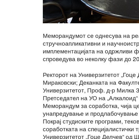
Меморандумот се однесува на реа
стручноапликативни и научноистр
имплементацијата на одржливи фа
спроведува во неколку фази до 20
Ректорот на Универзитетот „Гоце 
Мираковски; Деканката на Факулт
Универзитетот, Проф. д-р Милка З
Претседател на УО на „Алкалоид“
Меморандум за соработка, чија ц
унапредување и продлабочување н
Покрај студиските програми, теко
соработката на специјалистички т
Универзитетот „Гоце Делчев“ од Ш