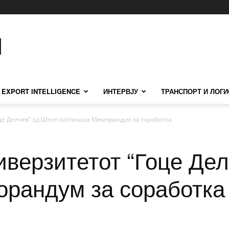
EXPORT INTELLIGENCE
ИНТЕРВЈУ
ТРАНСПОРТ И ЛОГИ
це Делчев” од Штип потпишаа Меморандум за соработка
иверзитетот “Гоце Дел
рандум за соработка