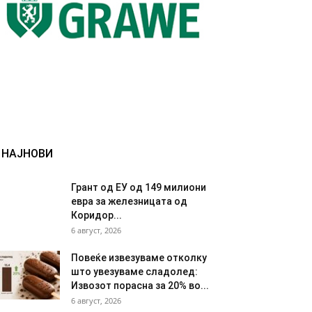
НАЈНОВИ
Грант од ЕУ од 149 милиони
евра за железницата од
Коридор...
6 август, 2026
Повеќе извезуваме отколку
што увезуваме сладолед:
Извозот порасна за 20% во...
6 август, 2026