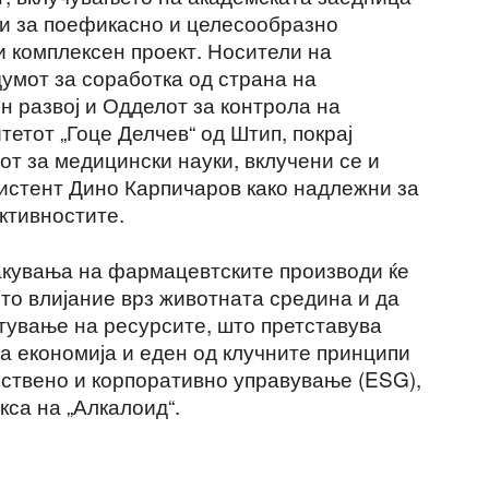
и за поефикасно и целесообразно
 комплексен проект. Носители на
мот за соработка од страна на
н развој и Одделот за контрола на
тетот „Гоце Делчев“ од Штип, покрај
от за медицински науки, вклучени се и
истент Дино Карпичаров како надлежни за
ктивностите.
акувања на фармацевтските производи ќе
то влијание врз животната средина и да
ување на ресурсите, што претставува
а економија и еден од клучните принципи
ествено и корпоративно управување (ESG),
кса на „Алкалоид“.