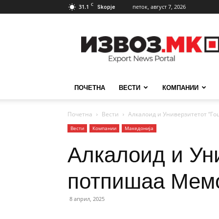
C
31.1
петок, август 7, 2026
Skopje
ИзвозМК
ПОЧЕТНА
ВЕСТИ
КОМПАНИИ
Почетна
Вести
Алкалоид и Универзитетот “Го
Вести
Компании
Македонија
Алкалоид и Ун
потпишаа Мемо
8 април, 2025