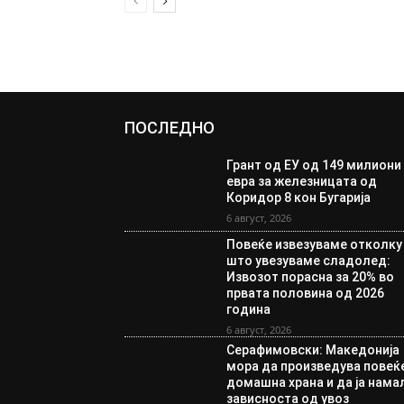
ПОСЛЕДНО
Грант од ЕУ од 149 милиони
евра за железницата од
Коридор 8 кон Бугарија
6 август, 2026
Повеќе извезуваме отколку
што увезуваме сладолед:
Извозот порасна за 20% во
првата половина од 2026
година
6 август, 2026
Серафимовски: Македонија
мора да произведува повеќ
домашна храна и да ја нама
зависноста од увоз