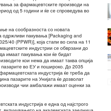
увања за фармацевтските производи на
период од 5 години и ќе се спроведува во
ање на сообразноста со новата
за одржливи пакувања [Packaging and
025/40 (PPWR)], која стапи во сила на 11
рмацевтските индустрии се обврзани до
да имаат пакувања кои ќе бидат
изводите кои нема да имаат таква опција
 пазарите во ЕУ и пошироко. До 2035
фармацевтската индустрија ќе треба да
дина пазарите на Унијата ќе дозволат
оизводи чии амбалажи имаат оценки за
тската индустрија е една од најстрого
т, вклучувањето на академската заедница