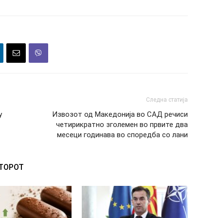
Следна статија
у
Извозот од Македонија во САД речиси
четирикратно зголемен во првите два
месеци годинава во споредба со лани
ВТОРОТ