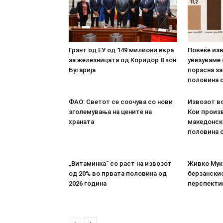
Грант од ЕУ од 149 милиони евра
Повеќе из
за железницата од Коридор 8 кон
увезуваме
Бугарија
порасна за
половина о
ФАО: Светот се соочува со нови
Извозот во
зголемувања на цените на
Кои произв
храната
македонск
половина о
„Витаминка“ со раст на извозот
Живко Мука
од 20% во првата половина од
берзанскио
2026 година
перспекти