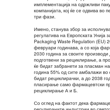
имплементација на одржливи пак
компанијата, кој ќе се одвива во 
три фази.
Имено, станува збор за исполнув
регулатива на Европската Унија 
Packaging Waste Regulation (EU) 2
февруари годинава, а со која фа
2030 година за своите производи 
подготвени за рециклирање, а про
ќе бидат забранети за пласман на
година 55% од сите амбалажи во 
бидат рециклирачки, а до 2038 го
пласирање само фармацевтски пр
рециклирање А и Б.
Со оглед на фактот дека фармацев
регулираните индустрии во свето