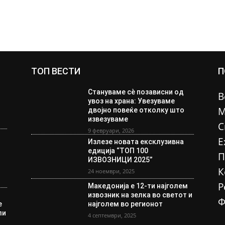
ТОП ВЕСТИ
П
Стануваме сè позависни од
В
увоз на храна: Увезуваме
М
двојно повеќе отколку што
извезуваме
С
9 февруари, 2026
Е
Излезе новата ексклузивна
едиција “ТОП 100
П
ИЗВОЗНИЦИ 2025”
К
24 ноември, 2025
Р
Македонија е 12-ти најголем
извозник на зелка во светот и
Ф
е
најголем во регионот
ли
4 септември, 2025