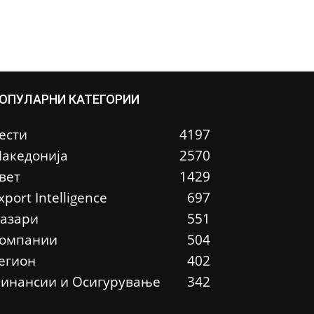
ОПУЛАРНИ КАТЕГОРИИ
ести
4197
акедонија
2570
вет
1429
xport Intelligence
697
азари
551
омпании
504
егион
402
инансии и Осигурување
342