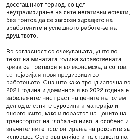
досегашниот период, со цел
неутрализирање на сите негативни ефекти,
без притоа да се загрози здравјето на
вработените и успешното работење на
друштвото.
Во согласност со очекувањата, уште во
текот на минатата година здравствената
криза се претвори и во економска, а со тоа
се појавија и нови предизвици во
работењето. Она што како тренд започна во
2021 година и доминира и во 2022 година е
забележителниот раст на цените на голем
дел од влезните суровини и материјали,
енергенсите, како и порастот на цените на
транспортот на глобално ниво, а особено и
значителните пролонгирања на роковите за
испорака. Сето ова влијае и на стапката на