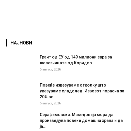
НАЈНОВИ
Грант од ЕУ од 149 милиони евра за
железницата од Коридор...
6 август, 2026
Повеќе извезуваме отколку што
увезуваме сладолед: Извозот порасна за
20% во...
6 август, 2026
Серафимовски: Македонија мора да
произведува повеќе домашна храна и да
ја...