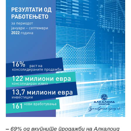
–
69% од вкупните продажби на Алкалоид