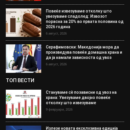
Повеќе извезуваме отколку што
увезуваме сладолед: Извозот
порасна за 20% во првата половина од
2026 година
6 август, 2026
Серафимовски: Македонија мора да
произведува повеќе домашна храна и
да ја намали зависноста од увоз
6 август, 2026
ТОП ВЕСТИ
Стануваме сè позависни од увоз на
храна: Увезуваме двојно повеќе
отколку што извезуваме
9 февруари, 2026
Излезе новата ексклузивна едиција