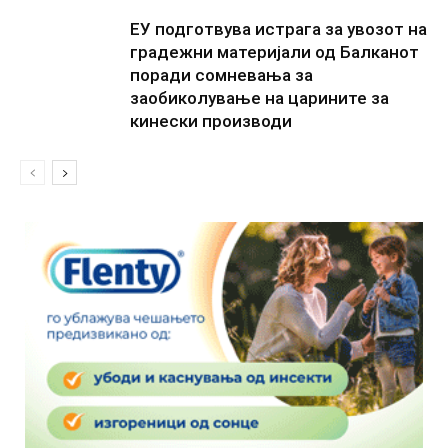
ЕУ подготвува истрага за увозот на
градежни материјали од Балканот
поради сомневања за
заобиколување на царините за
кинески производи