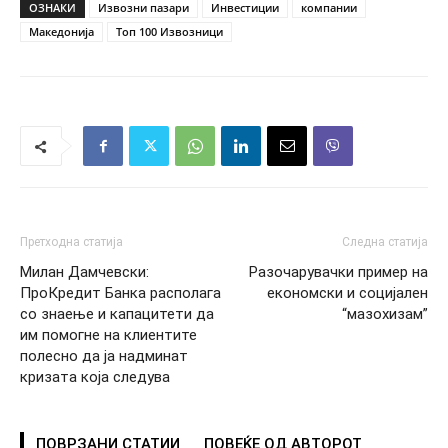
ОЗНАКИ
Извозни пазари
Инвестиции
компании
Македонија
Топ 100 Извозници
Претходна статија
Следна статија
Милан Дамчевски:
Разочарувачки пример на
ПроКредит Банка располага
економски и социјален
со знаење и капацитети да
“мазохизам”
им помогне на клиентите
полесно да ја надминат
кризата која следува
ПОВРЗАНИ СТАТИИ
ПОВЕЌЕ ОД АВТОРОТ