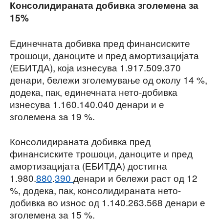
Консолидираната добивка зголемена за
15%
Единечната добивка пред финансиските
трошоци, даноците и пред амортизацијата
(ЕБИТДА), која изнесува 1.917.509.370
денари, бележи зголемување од околу 14 %,
додека, пак, единечната нето-добивка
изнесува 1.160.140.040 денари и е
зголемена за 19 %.
Консолидираната добивка пред
финансиските трошоци, даноците и пред
амортизацијата (ЕБИТДА) достигна
1.980.
880
.
390
денари и бележи раст од 12
%, додека, пак, консолидираната нето-
добивка во износ од 1.140.263.568 денари е
зголемена за 15 %.