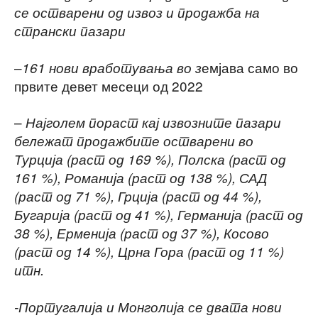
се остварени од извоз и продажба на
странски пазари
–
емјава само во
161 нови вработувања во з
првите девет месеци од 2022
–
Најголем пораст кај извозните пазари
бележат продажбите остварени во
Турција (раст од 169 %), Полска (раст од
161 %), Романија (раст од 138 %), САД
(раст од 71 %), Грција (раст од 44 %),
Бугарија (раст од 41 %), Германија (раст од
38 %), Ерменија (раст од 37 %), Косово
(раст од 14 %), Црна Гора (раст од 11 %)
итн.
-Португалија и Монголија се двата нови