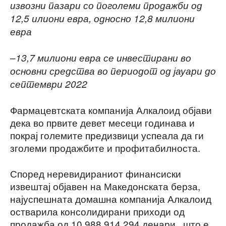
извозни пазари со поголеми продажби од
12,5 илиони евра, односно 12,8 милиони
евра
–
13,7 милиони евра се инвестирани во
основни средства во периодот од јауари до
септември 2022
Фармацевтската компанија Алкалоид објави
дека во првите девет месеци годинава и
покрај големите предизвици успеала да ги
зголеми продажбите и профитабилноста.
Според неревидираниот финансиски
извештај објавен на Македонската берза,
најуспешната домашна компанија Алкалоид
остварила консолидирани приходи од
продажба од 10.988.914.294 денари , што е