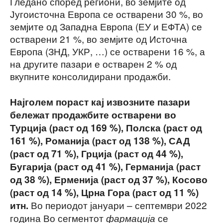
Гледано според региони, во земјите од
Југоисточна Европа се остварени 30 %, во
земјите од Западна Европа (ЕУ и ЕФТА) се
остварени 21 %, во земјите од Источна
Европа (ЗНД, УКР, …) се остварени 16 %, а
на другите пазари е остварен 2 % од
вкупните консолидирани продажби.
Најголем пораст кај извозните пазари
бележат продажбите остварени во
Турција (раст
од
169
%), Полска (раст од
16
1
%), Романија (раст од 1
38
%), САД
(раст од
71
%), Грција (раст од
44
%),
Бугарија (раст од
41
%), Германија (раст
од 3
8
%), Ерменија (раст од
37
%), Косово
(раст од 14 %), Црна Гора (раст од 11 %)
Во периодот јануари – септември 2022
итн.
година Во сегментот
се
фармација