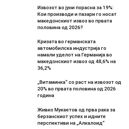
Извозот во јуни порасна за 19%:
Кои производи и пазари го носат
македонскиот извоз во првата
половина од 2026?
Кризата во германската
автомобилска индустрија го
намали уделот на Германија во
македонскиот извоз од 48,6% на
36,2%
„Витаминка“ со раст на извозот од
20% во првата половина од 2026
година
Живко Мукаетов од прва рака за
берзанскиот успех и идните
перспективи на „Алкалоид“