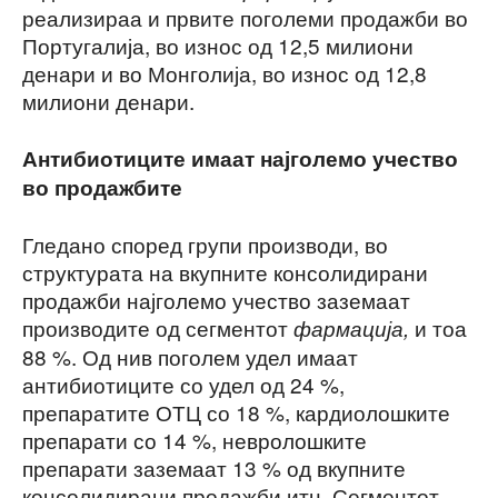
реализираа и првите поголеми продажби во
Португалија, во износ од 12,5 милиони
денари и во Монголија, во износ од 12,8
милиони денари.
Антибиотиците имаат најголемо учество
во продажбите
Гледано според групи производи, во
структурата на вкупните консолидирани
продажби најголемо учество заземаат
производите од сегментот
и тоа
фармација,
88 %. Од нив поголем удел имаат
антибиотиците со удел од 24 %,
препаратите ОТЦ со 18 %, кардиолошките
препарати со 14 %, невролошките
препарати заземаат 13 % од вкупните
консолидирани продажби итн. Сегментот