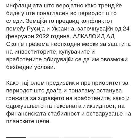
инфлацијата што веројатно како тренд ќе
биде уште понагласен во периодот што
следи. Земајќи го предвид конфликтот
помеѓу Русија и Украина, започнувајќи од 24
февруари 2022 година, АЛКАЛОИД АД
Скопје презема неопходни мерки за заштита
на инвеститорите, купувачите и
вработените обидувајќи се да им овозможи
безбедни услови.
Како најголем предизвик и прв приоритет за
периодот што доаѓа и понатаму останува
грижата за здравјето на вработените, како и
одржувањето на тековната ликвидност, на
финансиската стабилност и остварување на
планските цели.