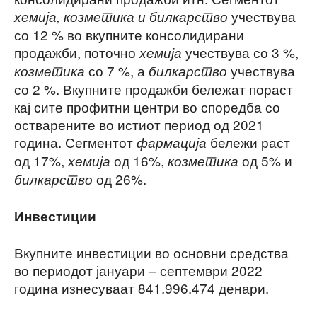
учествува
хемија, козметика и билкарство
со 12 % во вкупните консолидирани
продажби, поточно
учествува со 3 %,
хемија
со 7 %, а
учествува
козметика
билкарство
со 2 %. Вкупните продажби бележат пораст
кај сите профитни центри во споредба со
остварените во истиот период од 2021
година. Сегментот
бележи раст
фармација
од 17%,
од 16%,
од 5% и
хемија
козметика
од 26%.
билкарство
Инвестиции
Вкупните инвестиции во основни средства
во периодот јануари – септември 2022
година изнесуваат 841.996.474 денари.