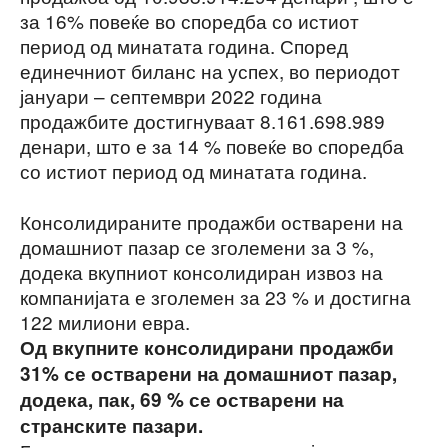
за 16% повеќе во споредба со истиот
период од минатата година. Според
единечниот биланс на успех, во периодот
јануари – септември 2022 година
продажбите достигнуваат 8.161.698.989
денари, што е за 14 % повеќе во споредба
со истиот период од минатата година.
Консолидираните продажби остварени на
домашниот пазар се зголемени за 3 %,
додека вкупниот консолидиран извоз на
компанијата е зголемен за 23 % и достигна
122 милиони евра.
Од вкупните консолидирани продажби
31% се остварени на домашниот пазар,
додека, пак, 69 % се остварени на
странските пазари.