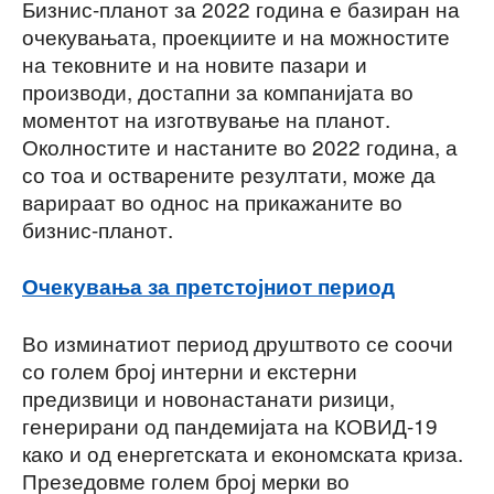
Бизнис-планот за 2022 година е базиран на
очекувањата, проекциите и на можностите
на тековните и на новите пазари и
производи, достапни за компанијата во
моментот на изготвување на планот.
Околностите и настаните во 2022 година, а
со тоа и остварените резултати, може да
варираат во однос на прикажаните во
бизнис-планот.
Очекувања за претстојниот период
Во изминатиот период друштвото се соочи
со голем број интерни и екстерни
предизвици и новонастанати ризици,
генерирани од пандемијата на КОВИД-19
како и од енергетската и економската криза.
Презедовме голем број мерки во