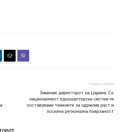
Следна статија
Заменик директорот на Царина: Со
националниот едношалтерски систем ги
на
поставуваме темелите за одржлив раст и
посилна регионална поврзаност
ВТОРОТ