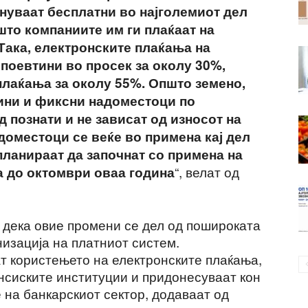
ануваат бесплатни во најголемиот дел
што компаниите им ги плаќаат на
 Така, електронските плаќања на
поевтини во просек за околу 30%,
плаќања за околу 55%. Општо земено,
ини и фиксни надоместоци по
д познати и не зависат од износот на
доместоци се веќе во примена кај дел
 планираат да започнат со примена на
“, велат од
 до октомври оваа година
дека овие промени се дел од пошироката
низација на платниот систем.
ат користењето на електронските плаќања,
ансиските институции и придонесуваат кон
на банкарскиот сектор, додаваат од