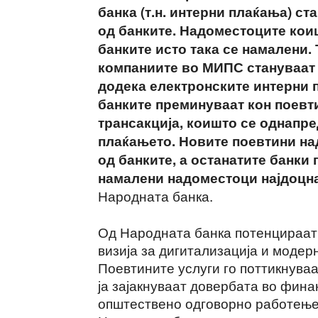
банка (т.н. интерни плаќања) ст
од банките. Надоместоците кои
банките исто така се намалени.
компаниите во МИПС стануваат 
додека електронските интерни 
банките преминуваат кон поевт
трансакција, коишто се однапре
плаќањето. Новите поевтини на
од банките, а останатите банки
намалени надоместоци најдоцна
Народната банка.
Од Народната банка потенцираат 
визија за дигитализација и модер
Поевтините услуги го поттикнува
ја зајакнуваат довербата во фин
општествено одговорно работење 