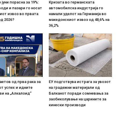
 јуни порасна за 19%:
Кризата во германската
оди и пазари го носат
автомобилска индустрија го
иот извоз во првата
намали уделот на Германија во
д 2026?
македонскиот извоз од 48,6% на
36,2%
етов од прва рака за
ЕУ подготвува истрага за увозот
т успех и идните
на градежни материјали од
ви на „Алкалоид“
Балканот поради сомневања за
заобиколување на царините за
кинески производи