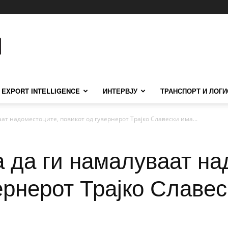
EXPORT INTELLIGENCE
ИНТЕРВЈУ
ТРАНСПОРТ И ЛОГИ
ат надоместоците, повикот од гувернерот Трајко Славески има...
а да ги намалуваат на
ернерот Трајко Славе