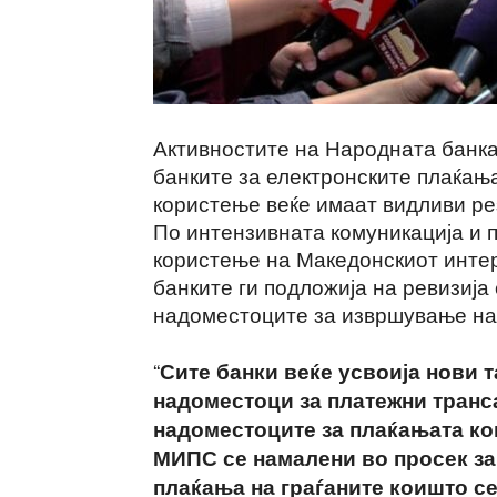
Активностите на Народната банк
банките за електронските плаќањ
користење веќе имаат видливи рез
По интензивната комуникација и 
користење на Македонскиот инте
банките ги подложија на ревизија
надоместоците за извршување на
“
Сите банки веќе усвоија нови
надоместоци за платежни транс
надоместоците за плаќањата ко
МИПС се намалени во просек за
плаќања на граѓаните коишто се