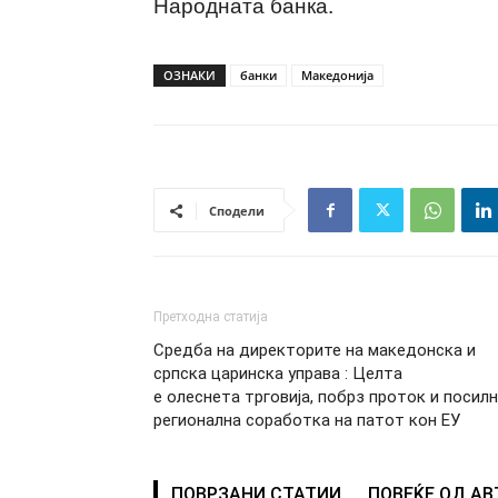
Народната банка.
ОЗНАКИ
банки
Македонија
Сподели
Претходна статија
Средба на директорите на македонска и
српска царинска управа : Целта
е олеснета трговија, побрз проток и посил
регионална соработка на патот кон ЕУ
ПОВРЗАНИ СТАТИИ
ПОВЕЌЕ ОД А