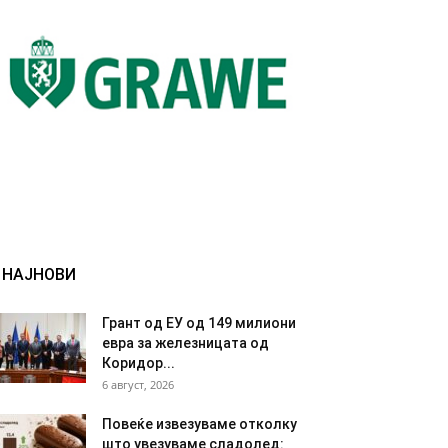
НАЈНОВИ
Грант од ЕУ од 149 милиони
евра за железницата од
Коридор...
6 август, 2026
Повеќе извезуваме отколку
што увезуваме сладолед: