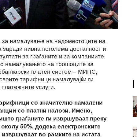
а за намалување на надоместоците на
а заради нивна поголема достапност и
ултати за граѓаните и за компаниите.
по намалувањето на трошоците за
рбанкарски платен систем – МИПС,
 своите тарифници намалувајќи ги
 платежните услуги.
 тарифници со значително намалени
акции со платни налози. Имено,
ишто граѓаните ги извршуваат преку
 околу 50%, додека електронските
 извршуваат во рамките на истата