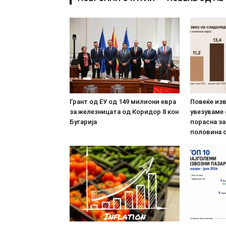
Грант од ЕУ од 149 милиони евра
Повеќе из
за железницата од Коридор 8 кон
увезуваме
Бугарија
порасна за
половина о