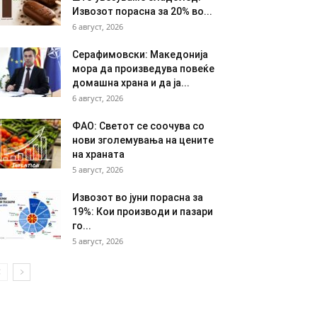
Извозот порасна за 20% во...
6 август, 2026
Серафимовски: Македонија
мора да произведува повеќе
домашна храна и да ја...
6 август, 2026
ФАО: Светот се соочува со
нови зголемувања на цените
на храната
5 август, 2026
Извозот во јуни порасна за
19%: Кои производи и пазари
го...
5 август, 2026