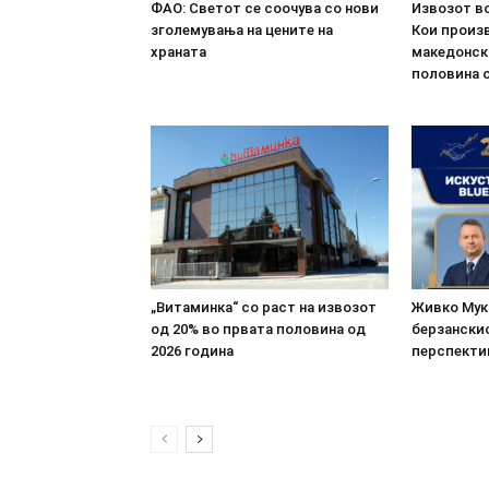
ФАО: Светот се соочува со нови
Извозот во
зголемувања на цените на
Кои произв
храната
македонск
половина о
„Витаминка“ со раст на извозот
Живко Мука
од 20% во првата половина од
берзанскио
2026 година
перспекти