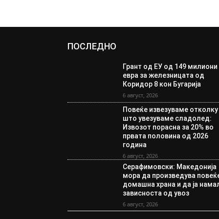
ПОСЛЕДНО
Грант од ЕУ од 149 милиони
евра за железницата од
Коридор 8 кон Бугарија
6 август, 2026
Повеќе извезуваме отколку
што увезуваме сладолед:
Извозот порасна за 20% во
првата половина од 2026
година
6 август, 2026
Серафимовски: Македонија
мора да произведува повеќ
домашна храна и да ја нама
зависноста од увоз
6 август, 2026