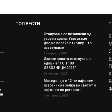
ТОП ВЕСТИ
П
Стануваме сè позависни од
В
увоз на храна: Увезуваме
М
двојно повеќе отколку што
извезуваме
С
9 февруари, 2026
Е
Излезе новата ексклузивна
едиција “ТОП 100
П
ИЗВОЗНИЦИ 2025”
К
24 ноември, 2025
Р
Македонија е 12-ти најголем
извозник на зелка во светот и
Ф
е
најголем во регионот
ли
4 септември, 2025