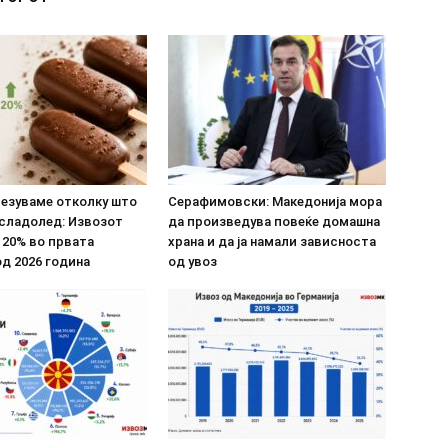
везуваме отколку што
Серафимовски: Македонија мора
 сладолед: Извозот
да произведува повеќе домашна
 20% во првата
храна и да ја намали зависноста
д 2026 година
од увоз