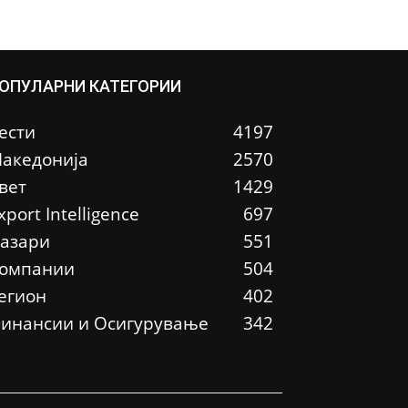
ОПУЛАРНИ КАТЕГОРИИ
ести
4197
акедонија
2570
вет
1429
xport Intelligence
697
азари
551
омпании
504
егион
402
инансии и Осигурување
342