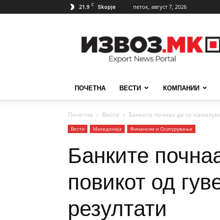
C
21.9
петок, август 7, 2026
Skopje
ИзвозМК
ПОЧЕТНА
ВЕСТИ
КОМПАНИИ
Почетна
Вести
Банките почнаа да ги намалува
Вести
Македонија
Финансии и Осигурување
Банките почна
повикот од гув
резултати