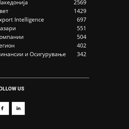
акедонија
2569
вет
1429
xport Intelligence
697
азари
551
омпании
504
егион
402
инансии и Осигурување
342
OLLOW US