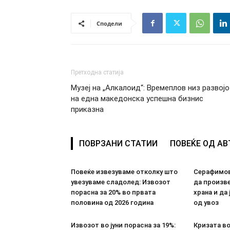
Сподели
Претходна статија
Музеј на „Алкалоид“: Времеплов низ развој
на една македонска успешна бизнис
приказна
ПОВРЗАНИ СТАТИИ
ПОВЕЌЕ ОД А
Повеќе извезуваме отколку што
Серафимов
увезуваме сладолед: Извозот
да произв
порасна за 20% во првата
храна и да
половина од 2026 година
од увоз
Извозот во јуни порасна за 19%:
Кризата в