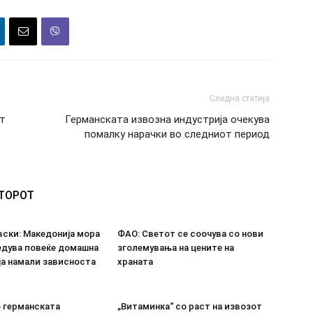
Следна статија
от
Германската извозна индустрија очекува
помалку нарачки во следниот период
ВТОРОТ
ски: Македонија мора
ФАО: Светот се соочува со нови
едува повеќе домашна
зголемувања на цените на
 ја намали зависноста
храната
о германската
„Витаминка“ со раст на извозот