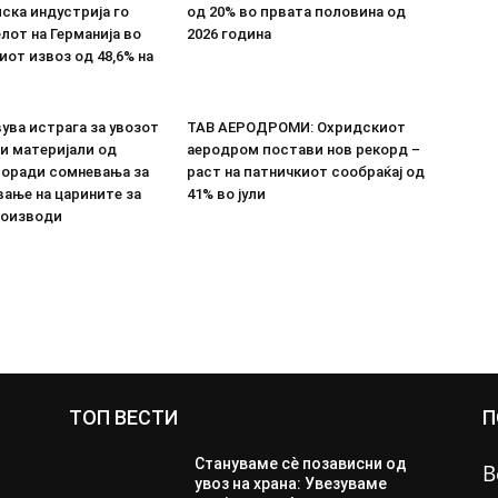
ска индустрија го
од 20% во првата половина од
лот на Германија во
2026 година
от извоз од 48,6% на
ува истрага за увозот
ТАВ АЕРОДРОМИ: Охридскиот
и материјали од
аеродром постави нов рекорд –
поради сомневања за
раст на патничкиот сообраќај од
ање на царините за
41% во јули
роизводи
ТОП ВЕСТИ
П
Стануваме сè позависни од
В
увоз на храна: Увезуваме