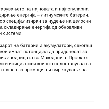
тавувањето на најновата и најпопуларна
адирање енергија – литиумските батерии,
ор специјализиран за нудење на целосни
за складирање енергија од обновливи
и системи.
азарот на батерии и акумулатори, секогаш
 кои имаат потенцијал да придонесат за
нис заедницата во Македонија. Проектот
еи и иницијативи коишто недостасуваа во
а шанса за промоција и вмрежување на
.