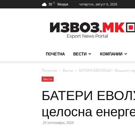
C
35
четврток, август 6, 2026
Skopje
ИзвозМК
ПОЧЕТНА
ВЕСТИ
КОМПАНИИ
Почетна
Вести
БАТЕРИ ЕВОЛУШН – Вашиот парт
Вести
БАТЕРИ ЕВОЛУШ
целосна енерге
25 септември, 2024