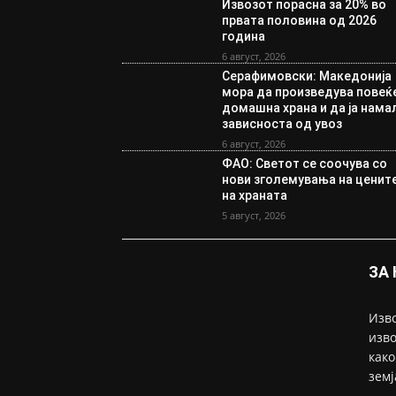
Извозот порасна за 20% во
првата половина од 2026
година
6 август, 2026
Серафимовски: Македонија
мора да произведува повеќ
домашна храна и да ја нама
зависноста од увоз
6 август, 2026
ФАО: Светот се соочува со
нови зголемувања на ценит
на храната
5 август, 2026
ЗА
Изво
изво
како
земј