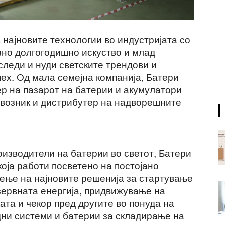
а најновите технологии во индустријата со
зно долгогодишно искуство и млад
следи и нуди светските трендови и
ех. Од мала семејна компанија, Батери
р на пазарот на батерии и акумулатори
извозник и дистрибутер на надворешните
оизводители на батерии во светот, Батери
оја работи посветено на постојано
ење на најновите решенија за стартување
зервната енергија, придвижување на
ата и чекор пред другите во понуда на
дни системи и батерии за складирање на