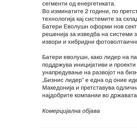
сегменти од енергетиката.
Во изминатите 2 години, по претс
технологија кај системите за скл
Батери Еволушн оформи нов сект
решенија за изведба на системи 
извори и хибридни фотоволтаичн
Батери еволушн, како лидер на п
поддржува иницијативи и проекти
унапредување на развојот на биз
„Бизнис лидер” е една од оние ид
Македонија и претставува одличн
најдобрите компании во државата
Комерцијална објава