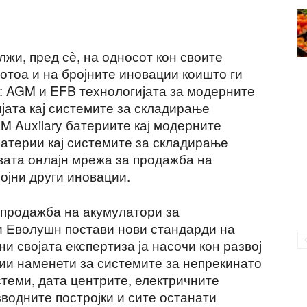
жи, пред сѐ, на односот кон своите
потоа и на бројните иновации коишто ги
е: AGM и EFB технологијата за модерните
јата кај системите за складирање
M Auxilary батериите кај модерните
батерии кај системите за складирање
вата онлајн мрежа за продажба на
ројни други иновации.
 продажба на акумулатори за
и Еволушн постави нови стандарди на
ни својата експертиза ја насочи кон развој
рии наменети за системите за непрекинато
теми, дата центрите, електричните
водните постројки и сите останати