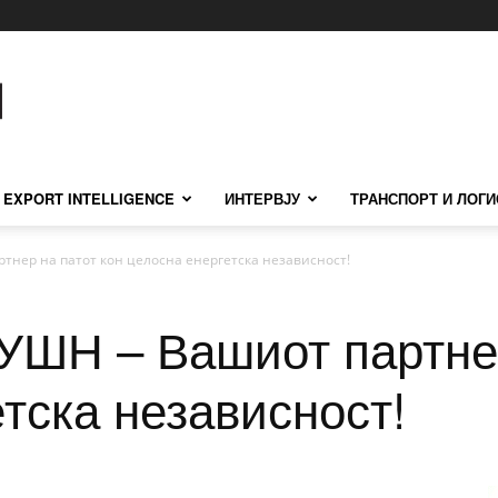
EXPORT INTELLIGENCE
ИНТЕРВЈУ
ТРАНСПОРТ И ЛОГИ
нер на патот кон целосна енергетска независност!
Н – Вашиот партнер
тска независност!