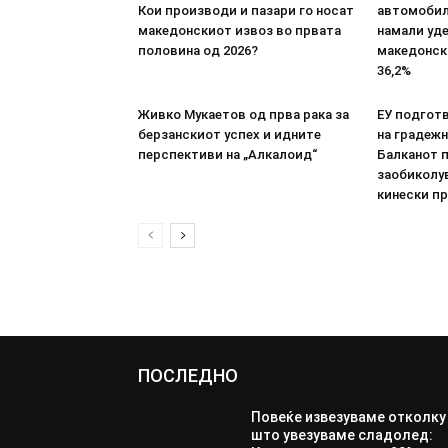
Кои производи и пазари го носат
автомобил
македонскиот извоз во првата
намали уде
половина од 2026?
македонски
36,2%
Живко Мукаетов од прва рака за
ЕУ подготв
берзанскиот успех и идните
на градежн
перспективи на „Алкалоид“
Балканот 
заобиколув
кинески п
ПОСЛЕДНО
Повеќе извезуваме отколку
што увезуваме сладолед: