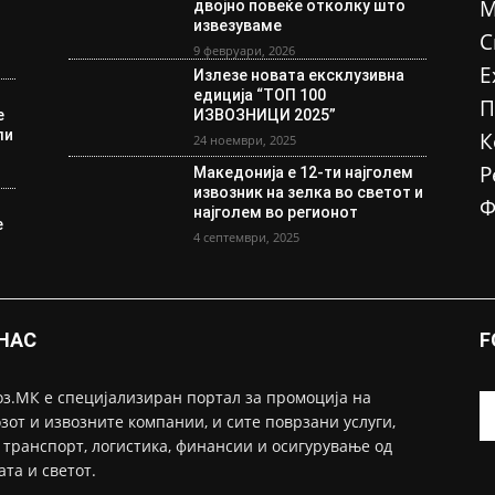
М
двојно повеќе отколку што
извезуваме
С
9 февруари, 2026
Е
Излезе новата ексклузивна
едиција “ТОП 100
П
е
ИЗВОЗНИЦИ 2025”
ли
К
24 ноември, 2025
Р
Македонија е 12-ти најголем
извозник на зелка во светот и
Ф
најголем во регионот
е
4 септември, 2025
 НАС
F
з.МК е специјализиран портал за промоција на
зот и извозните компании, и сите поврзани услуги,
 транспорт, логистика, финансии и осигурување од
ата и светот.