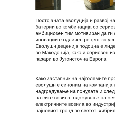
Постојаната еволуција и развој н
батерии во комбинација со серио
амбициозен тим мотивиран да ги 
иновации е одличен рецепт за усп
Еволушн деценија подоцна е лиде
во Македонија, како и сериозен 
пазари во Југоисточна Европа.
Како застапник на најголемите пр
еволушн е синоним на компанија к
надградување на понудата и след
на сите возила, одржување на ре
електричните возила во индустриј
најновиот тренд во светот, хибри