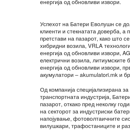
енергија од обновливи извори.
Успехот на Батери Еволушн се дол
клиенти и стекнатата доверба, а 
претстави на пазарот, како што с
хибридни возила, VRLA технологи
енергија од обновливи извори, AG
електрични возила, литиумските 
енергија од обновливи извори, пр
акумулатори – akumulatori.mk и б
Од компанија специјализирана за
транспортната индустрија, Батер
пазарот, откако пред неколку годи
на секторот за индустриски бате
напојување, фотоволтаичните сис
вилушкари, трафостаниците и раз