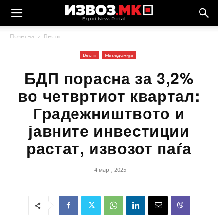
Почетна
Вести
Вести
Македонија
БДП порасна за 3,2%
во четвртиот квартал:
Градежништвото и
јавните инвестиции
растат, извозот паѓа
4 март, 2025