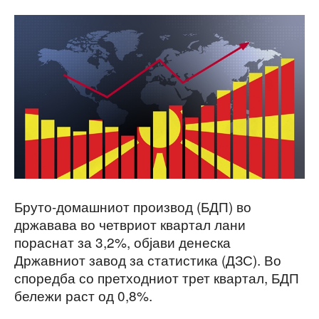
Бруто-домашниот производ (БДП) во
државава во четвриот квартал лани
пораснат за 3,2%, објави денеска
Државниот завод за статистика (ДЗС). Во
споредба со претходниот трет квартал, БДП
бележи раст од 0,8%.