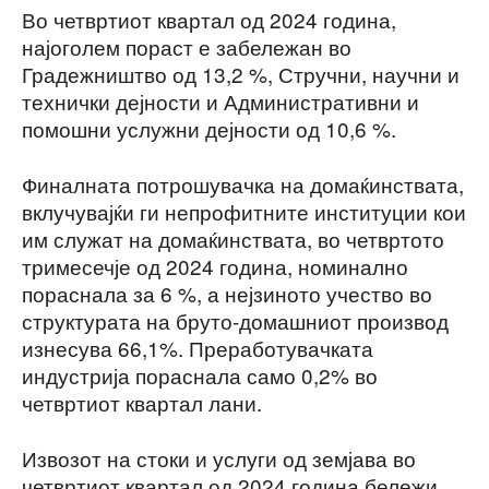
Во четвртиот квартал од 2024 година,
најоголем пораст е забележан во
Градежништво од 13,2 %, Стручни, научни и
технички дејности и Административни и
помошни услужни дејности од 10,6 %.
Финалната потрошувачка на домаќинствата,
вклучувајќи ги непрофитните институции кои
им служат на домаќинствата, во четвртото
тримесечје од 2024 година, номинално
пораснала за 6 %, а нејзиното учество во
структурата на бруто-домашниот производ
изнесува 66,1%. Преработувачката
индустрија пораснала само 0,2% во
четвртиот квартал лани.
Извозот на стоки и услуги од земјава во
четвртиот квартал од 2024 година бележи