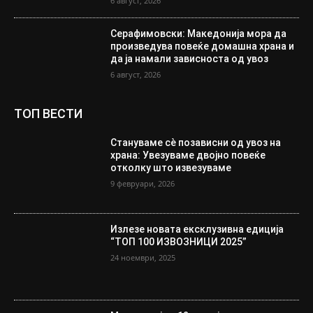
6 август, 2026
Серафимовски: Македонија мора да
произведува повеќе домашна храна и
да ја намали зависноста од увоз
6 август, 2026
ТОП ВЕСТИ
Стануваме сè позависни од увоз на
храна: Увезуваме двојно повеќе
отколку што извезуваме
9 февруари, 2026
Излезе новата ексклузивна едиција
“ТОП 100 ИЗВОЗНИЦИ 2025”
24 ноември, 2025