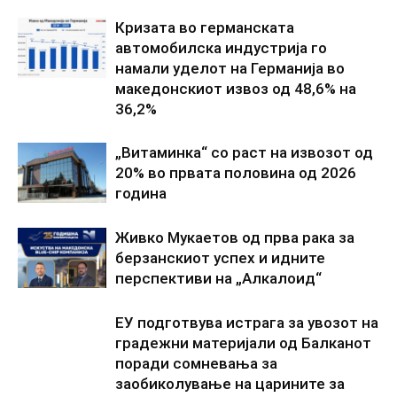
Кризата во германската
автомобилска индустрија го
намали уделот на Германија во
македонскиот извоз од 48,6% на
36,2%
„Витаминка“ со раст на извозот од
20% во првата половина од 2026
година
Живко Мукаетов од прва рака за
берзанскиот успех и идните
перспективи на „Алкалоид“
ЕУ подготвува истрага за увозот на
градежни материјали од Балканот
поради сомневања за
заобиколување на царините за